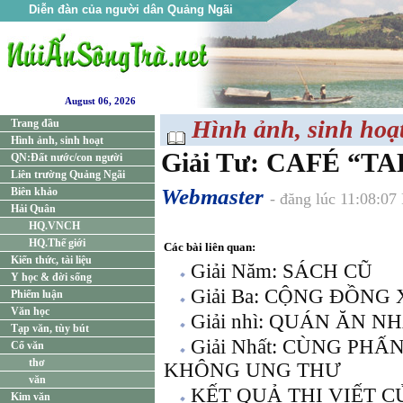
Diễn đàn của người dân Quảng Ngãi
August 06, 2026
Hình ảnh, sinh hoạ
Trang đầu
Hình ảnh, sinh hoạt
Giải Tư: CAFÉ “T
QN:Đất nước/con người
Liên trường Quảng Ngãi
Webmaster
Biên khảo
- đăng lúc 11:08:07
Hải Quân
HQ.VNCH
HQ.Thế giới
Các bài liên quan:
Kiến thức, tài liệu
Giải Năm: SÁCH CŨ
Y học & đời sống
Giải Ba: CỘNG ĐỒNG
Phiếm luận
Văn học
Giải nhì: QUÁN ĂN 
Tạp văn, tùy bút
Giải Nhất: CÙNG PHẤ
Cổ văn
thơ
KHÔNG UNG THƯ
văn
KẾT QUẢ THI VIẾT 
Kim văn