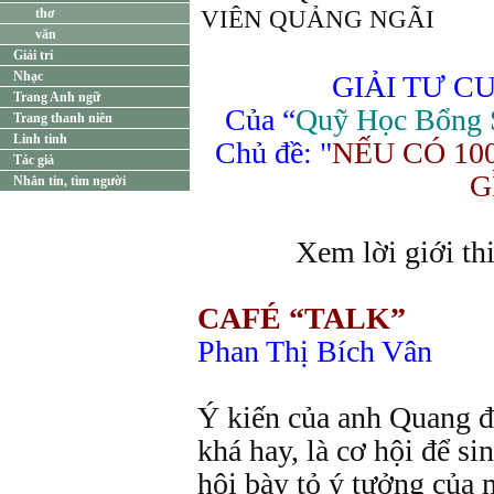
thơ
VIÊN QUẢNG NGÃI
văn
Giải trí
Nhạc
GIẢI TƯ C
Trang Anh ngữ
Của “
Quỹ Học Bổng 
Trang thanh niên
Linh tinh
Chủ đề: "
NẾU CÓ 10
Tác giả
G
Nhắn tin, tìm người
Xem lời giới th
CAFÉ “TALK”
Phan Thị Bích Vân
Ý kiến của anh Quang đ
khá hay, là cơ hội để s
hội bày tỏ ý tưởng của 