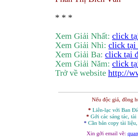
* * *
Xem Giải Nhất:
click tạ
Xem Giải Nhì:
click tại
Xem Giải Ba:
click tại 
Xem Giải Năm:
click tạ
Trở về website
http://
Nếu độc giả, đồng 
*
Liên-lạc với Ban Đ
*
Gởi các sáng tác, tài
*
Cần bản
copy
tài liệu
Xin gởi email về:
quan