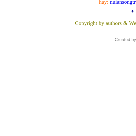
hay:
nuiansongt
*
Copyright by authors & We
Created b