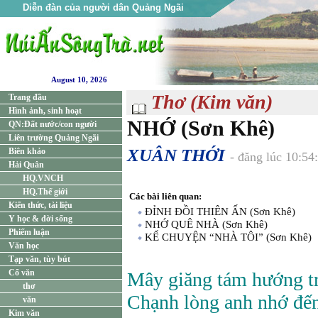
Diễn đàn của người dân Quảng Ngãi
August 10, 2026
Thơ (Kim văn)
Trang đầu
Hình ảnh, sinh hoạt
NHỚ (Sơn Khê)
QN:Đất nước/con người
Liên trường Quảng Ngãi
XUÂN THỚI
Biên khảo
- đăng lúc 10:5
Hải Quân
HQ.VNCH
HQ.Thế giới
Các bài liên quan:
Kiến thức, tài liệu
ĐỈNH ĐỒI THIÊN ẤN (Sơn Khê)
Y học & đời sống
NHỚ QUÊ NHÀ (Sơn Khê)
Phiếm luận
KỂ CHUYỆN “NHÀ TÔI” (Sơn Khê)
Văn học
Tạp văn, tùy bút
Cổ văn
Mây giăng tám hướng t
thơ
Chạnh lòng anh nhớ đế
văn
Kim văn