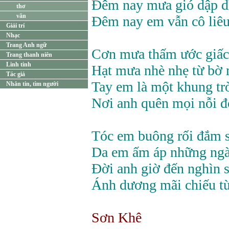
Đêm nay mưa gió dập d
thơ
văn
Đêm nay em vẫn cô liêu
Giải trí
Nhạc
Trang Anh ngữ
Cơn mưa thấm ước giấ
Trang thanh niên
Linh tinh
Hạt mưa nhè nhẹ từ bờ 
Tác giả
Tay em là một khung tr
Nhắn tin, tìm người
Nơi anh quên mọi nỗi đ
Tóc em buông rối đắm 
Da em ấm áp những ngà
Đời anh giờ đến nghìn 
Ánh dương mãi chiếu t
Sơn Khê