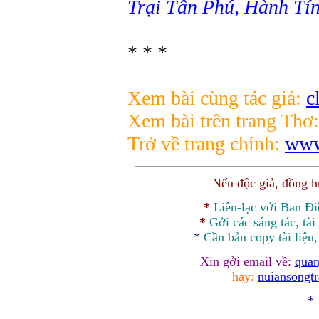
Trại Tân Phú, Hành Tí
* * *
Xem bài cùng tác giả:
c
Xem bài trên trang Thơ
Trở về trang chính:
www
Nếu độc giả, đồng 
*
Liên-lạc với Ban Đ
*
Gởi các sáng tác, tài
*
Cần bản
copy
tài liệu
Xin gởi email về:
quan
hay:
nuiansongt
*