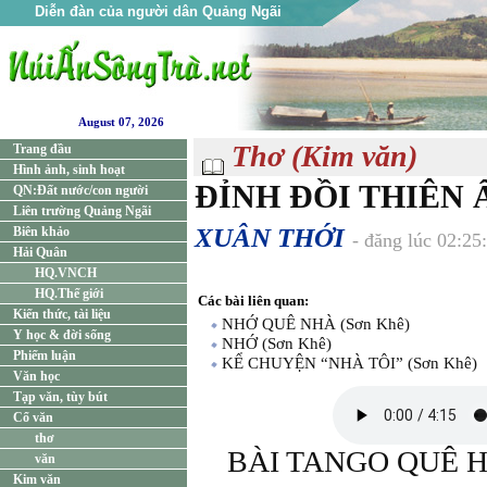
Diễn đàn của người dân Quảng Ngãi
August 07, 2026
Thơ (Kim văn)
Trang đầu
Hình ảnh, sinh hoạt
ĐỈNH ĐỒI THIÊN Ấ
QN:Đất nước/con người
Liên trường Quảng Ngãi
XUÂN THỚI
Biên khảo
- đăng lúc 02:2
Hải Quân
HQ.VNCH
HQ.Thế giới
Các bài liên quan:
Kiến thức, tài liệu
NHỚ QUÊ NHÀ (Sơn Khê)
Y học & đời sống
NHỚ (Sơn Khê)
Phiếm luận
KỂ CHUYỆN “NHÀ TÔI” (Sơn Khê)
Văn học
Tạp văn, tùy bút
Cổ văn
thơ
BÀI TANGO QUÊ H
văn
Kim văn