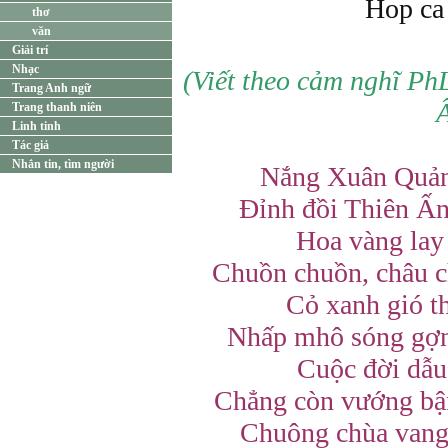
Hop c
thơ
văn
Giải trí
Nhạc
(Viết theo cảm nghĩ Ph
Trang Anh ngữ
Trang thanh niên
Linh tinh
Tác giả
Nhắn tin, tìm người
Nắng Xuân Quản
Đỉnh đồi Thiên Ấn
Hoa vàng lay
Chuồn chuồn, châu c
Cỏ xanh gió t
Nhấp mhô sóng gợn
Cuộc đời dẫ
Chẳng còn vướng bậ
Chuông chùa van