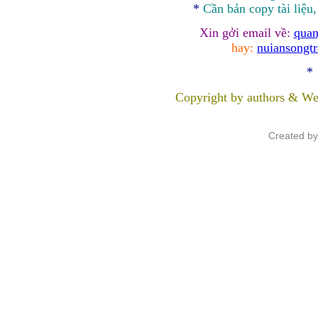
*
Cần bản
copy
tài liệu
Xin gởi email về:
quan
hay:
nuiansongt
*
Copyright by authors & We
Created b