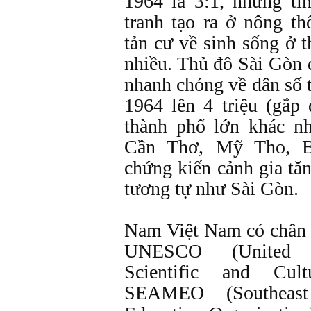
1964 là 3:1, nhưng tì
tranh tạo ra ở nông t
tản cư về sinh sống ở 
nhiều. Thủ đô Sài Gòn 
nhanh chóng về dân số 
1964 lên 4 triệu (gắp
thành phố lớn khác n
Cần Thơ, Mỹ Tho, Bi
chứng kiến cảnh gia tă
tương tự như Sài Gòn.
Nam Việt Nam có chân t
UNESCO (United Na
Scientific and Cult
SEAMEO (Southeast