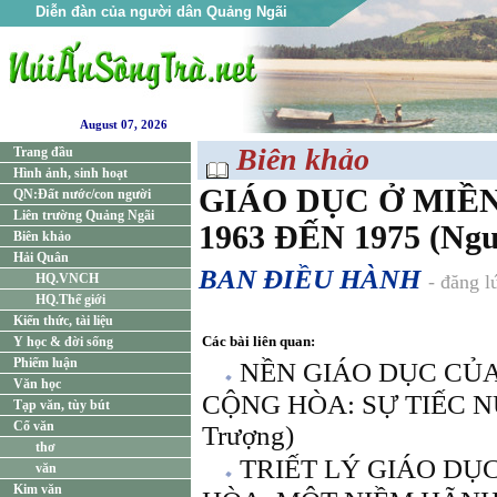
Diễn đàn của người dân Quảng Ngãi
August 07, 2026
Biên khảo
Trang đầu
Hình ảnh, sinh hoạt
GIÁO DỤC Ở MIỀ
QN:Đất nước/con người
Liên trường Quảng Ngãi
1963 ĐẾN 1975 (Ng
Biên khảo
Hải Quân
BAN ĐIỀU HÀNH
HQ.VNCH
- đăng 
HQ.Thế giới
Kiến thức, tài liệu
Các bài liên quan:
Y học & đời sống
Phiếm luận
NỀN GIÁO DỤC CỦA
Văn học
CỘNG HÒA: SỰ TIẾC NU
Tạp văn, tùy bút
Cổ văn
Trượng)
thơ
TRIẾT LÝ GIÁO DỤ
văn
Kim văn