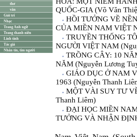
HÒA: MỘT NIỀM HÃNH
thơ
QUỐC-GIA (Võ Văn Thiệ
văn
Giải trí
HỒI TƯỞNG VỀ NỀN
Nhạc
CỦA MIỀN NAM VIỆT N
Trang Anh ngữ
Trang thanh niên
TRUYỀN THỐNG TÔ
Linh tinh
NGƯỜI VIỆT NAM (Nguy
Tác giả
Nhắn tin, tìm người
TRỒNG CÂY: 10 NĂ
NĂM (Nguyễn Lương Tuy
GIÁO DỤC Ở NAM V
1963 (Nguyễn Thanh Liê
MỘT VÀI SUY TƯ V
Thanh Liêm)
ĐẠI HỌC MIỀN NAM
TƯỞNG VÀ NHẬN ĐỊNH (
Nam Việt Nam (South 