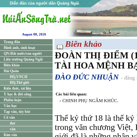
Diễn đàn của người dân Quảng Ngãi
August 08, 2026
Biên khảo
Trang đầu
Hình ảnh, sinh hoạt
ĐOÀN THỊ ĐIỂM (17
QN:Đất nước/con người
Liên trường Quảng Ngãi
TÀI HOA MỆNH B
Biên khảo
Hải Quân
ĐÀO ĐỨC NHUẬN
HQ.VNCH
- đăng
HQ.Thế giới
Kiến thức, tài liệu
Các bài liên quan:
Y học & đời sống
Phiếm luận
CHINH PHỤ NGÂM KHÚC.
Văn học
Tạp văn, tùy bút
Thế kỷ thứ 18 là thế kỷ 
Cổ văn
thơ
trong văn chương Việt
văn
giới đã là những nhân v
Kim văn