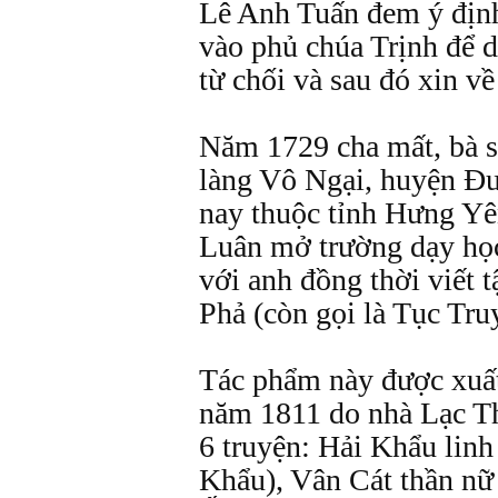
Lê Anh Tuấn đem ý địn
vào phủ chúa Trịnh để d
từ chối và sau đó xin về
Năm 1729 cha mất, bà s
làng Vô Ngại, huyện Đ
nay thuộc tỉnh Hưng Yê
Luân mở trường dạy học
với anh đồng thời viết 
Phả (còn gọi là Tục Tr
Tác phẩm này được xuất
năm 1811 do nhà Lạc T
6 truyện: Hải Khẩu linh
Khẩu), Vân Cát thần nữ