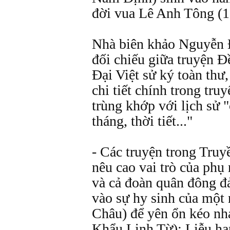
đời vua Lê Anh Tông (1
Nhà biên khảo Nguyễn 
đối chiếu giữa truyện Đ
Đại Việt sử ký toàn thư,
chi tiết chính trong tr
trùng khớp với lịch sử 
tháng, thời tiết..."
- Các truyện trong Tru
nêu cao vai trò của phụ
và cả đoàn quân đông đ
vào sự hy sinh của một
Châu) để yên ổn kéo nh
Khẩu Linh Từ); Liễu hạ