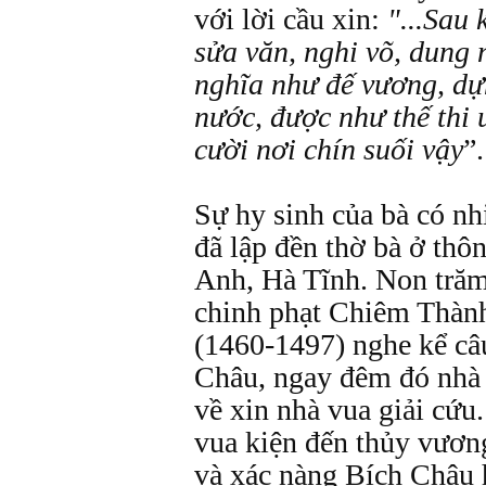
với lời cầu xin:
"...Sau 
sửa văn, nghi võ, dung 
nghĩa như đế vương, dự
nước, được như thế thi 
cười nơi chín suối vậy
”.
Sự hy sinh của bà có nh
đã lập đền thờ bà ở th
Anh, Hà Tĩnh. Non trăm
chinh phạt Chiêm Thàn
(1460-1497) nghe kể câ
Châu, ngay đêm đó nhà 
về xin nhà vua giải cứu
vua kiện đến thủy vương,
và xác nàng Bích Châu 