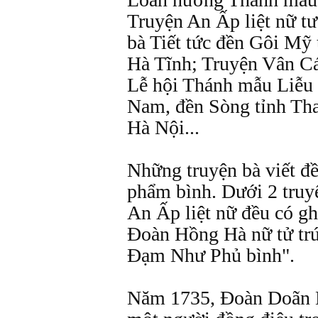
Truyện An Ấp liệt nữ tư
bà Tiết tức đền Gôi Mỹ
Hà Tĩnh; Truyện Vân Cá
Lễ hội Thánh mẫu Liễu
Nam, đền Sòng tỉnh Th
Hà Nội...
Những truyện bà viết đ
phẩm bình. Dưới 2 truy
An Ấp liệt nữ đều có g
Đoàn Hồng Hà nữ tử trứ
Đạm Như Phủ bình".
Năm 1735, Đoàn Doãn Lu