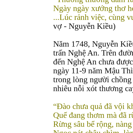
Ngày ngày xướng thơ h
...Lúc rảnh việc, cùng v
vợ - Nguyễn Kiều)
Năm 1748, Nguyễn Kiều
trấn Nghệ An. Trên đườ
đến Nghệ An chưa được 
ngày 11-9 năm Mậu Thìn
trong lòng người chồng
nhiêu nỗi xót thương ca
“Đào chưa quả đã vội k
Quế đang thơm mà đã r
Rừng sâu bể rộng, nàng 
Ngọc nát châu chìm, lòn