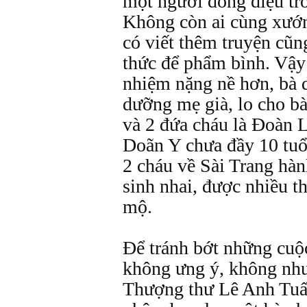
một người đồng điệu tr
Không còn ai cùng xướng
có viết thêm truyện cũ
thức để phẩm bình. Vậy 
nhiệm nặng nề hơn, bà 
dưỡng mẹ già, lo cho bà
và 2 đứa cháu là Đoàn
Doãn Y chưa đầy 10 tuổ
2 cháu về Sài Trang hà
sinh nhai, được nhiều t
mộ.
Để tránh bớt những cuộ
không ưng ý, không như
Thượng thư Lê Anh Tuấn