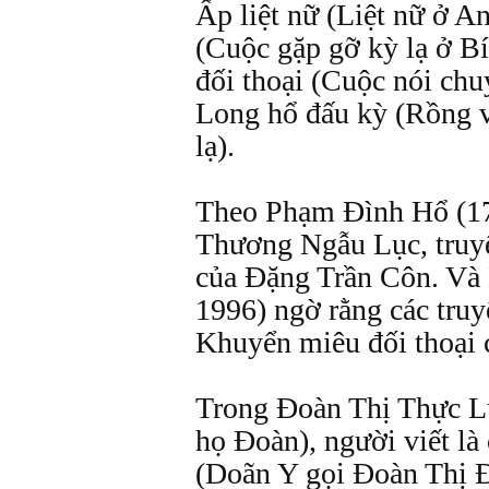
Ấp liệt nữ (Liệt nữ ở A
(Cuộc gặp gỡ kỳ lạ ở B
đối thoại (Cuộc nói chu
Long hổ đấu kỳ (Rồng và
lạ).
Theo Phạm Đình Hổ (17
Thương Ngẫu Lục, truy
của Đặng Trần Côn. Và
1996) ngờ rằng các tru
Khuyển miêu đối thoại 
Trong Đoàn Thị Thực Lụ
họ Đoàn), người viết l
(Doãn Y gọi Đoàn Thị Đ