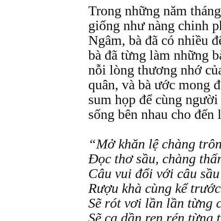
Trong những năm tháng
giống như nàng chinh p
Ngâm, bà đã có nhiều đ
bà đã từng làm những b
nỗi lòng thương nhớ củ
quân, và bà ước mong đ
sum họp để cùng người
sống bên nhau cho đến l
“Mở khăn lệ chàng trô
Đọc thơ sầu, chàng thấ
Câu vui đổi với câu sầu
Rượu khà cùng kể trước
Sẽ rót vơi lần lần từng 
Sẽ ca dần ren rén từng 