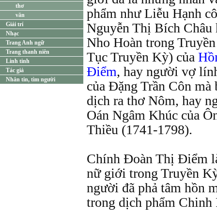
thơ
phẩm như Liễu Hạnh cô
văn
Nguyễn Thị Bích Châu h
Giải trí
Nhạc
Nho Hoàn trong Truyền 
Trang Anh ngữ
Trang thanh niên
Tục Truyền Kỳ) của
Hồn
Linh tinh
Điểm
, hay người vợ lí
Tác giả
Nhắn tin, tìm người
của Đặng Trần Côn mà 
dịch ra thơ Nôm, hay n
Oán Ngâm Khúc của Ôn
Thiều (1741-1798).
Chính Đoàn Thị Điểm là
nữ giới trong Truyền Kỳ
người đã phả tâm hồn m
trong dịch phẩm Chinh