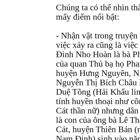
Chúng ta có thể nhìn t
mấy điểm nổi bật:
- Nhận vật trong truyện
việc xảy ra cũng là việc 
Đinh Nho Hoàn là bà Ph
của quan Thủ bạ họ Pha
huyện Hưng Nguyên, Ng
Nguyễn Thị Bích Châu l
Duệ Tông (Hải Khẩu lin
tính huyền thoại như c
Cát thần nữ) nhưng dân
là con của ông bà Lê T
Cát, huyện Thiên Bản (
Nam Định) sinh vào nă