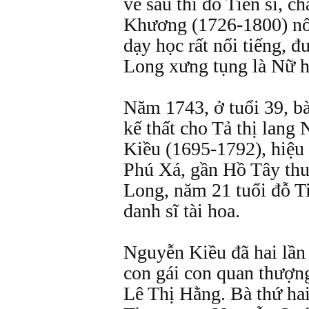
về sau thi đỗ Tiến sĩ, c
Khương (1726-1800) nố
dạy học rất nổi tiếng, 
Long xưng tụng là Nữ h
Năm 1743, ở tuổi 39, bà
kế thất cho Tả thị lan
Kiều (1695-1792), hiệu
Phú Xá, gần Hồ Tây thu
Long, năm 21 tuổi đỗ Tiế
danh sĩ tài hoa.
Nguyễn Kiều đã hai lần
con gái con quan thượn
Lê Thị Hằng. Bà thứ hai