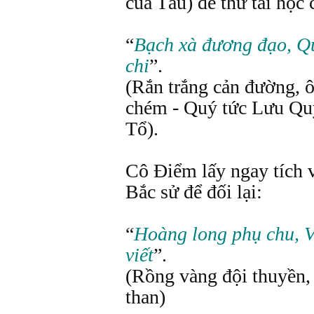
của Tàu) để thử tài học
“
Bạch xà đương đạo, Qu
chi
”.
(Rắn trắng cản đường,
chém - Quý tức Lưu Qu
Tổ).
Cô Điểm lấy ngay tích 
Bắc sử để đối lại:
“
Hoàng long phụ chu, V
viết
”.
(Rồng vàng đội thuyền
than)