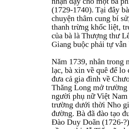
nhận dạy cho một bà ph
(1729-1740). Tại đây bà
chuyện thâm cung bí sử
thanh trừng khốc liệt, t
của bà là Thượng thư L
Giang buộc phải tự vẫn
Năm 1739, nhân trong n
lạc, bà xin về quê để lo
đưa cả gia đình về Ch
Thăng Long mở trường 
người phụ nữ Việt Nam 
trường dưới thời Nho gi
đường. Bà đã đào tạo đ
Đào Duy Doãn (1726-?