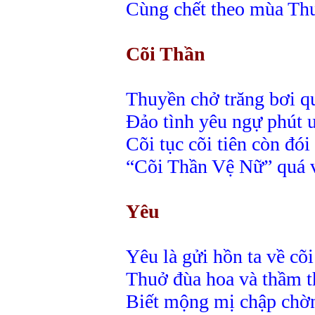
Cùng chết theo mùa Th
Cõi Thần
Thuyền chở trăng bơi q
Đảo tình yêu ngự phút 
Cõi tục cõi tiên còn đói
“Cõi Thần Vệ Nữ” quá v
Yêu
Yêu là gửi hồn ta về cõ
Thuở đùa hoa và thầm t
Biết mộng mị chập chờ