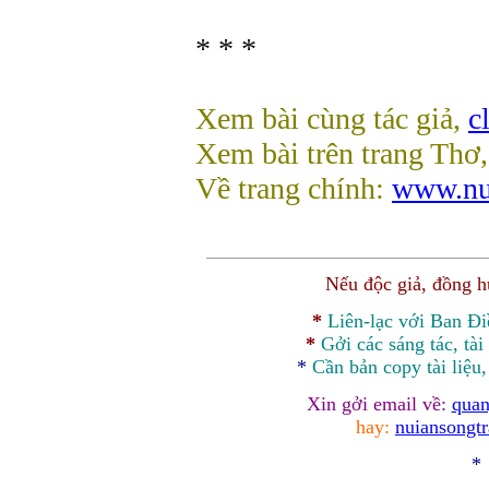
* * *
Xem bài cùng tác giả,
c
Xem bài trên trang Thơ
Về trang chính:
www.nu
Nếu độc giả, đồng 
*
Liên-lạc với Ban Đ
*
Gởi các sáng tác, tài
*
Cần bản
copy
tài liệu
Xin gởi email về:
quan
hay:
nuiansongt
*