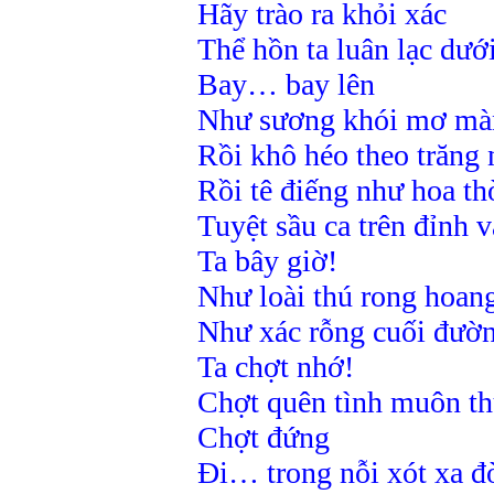
Hãy trào ra khỏi xác
Thể hồn ta luân lạc dưới
Bay… bay lên
Như sương khói mơ mà
Rồi khô héo theo trăng
Rồi tê điếng như hoa th
Tuyệt sầu ca trên đỉnh 
Ta bây giờ!
Như loài thú rong hoan
Như xác rỗng cuối đườn
Ta chợt nhớ!
Chợt quên tình muôn t
Chợt đứng
Đi… trong nỗi xót xa đ