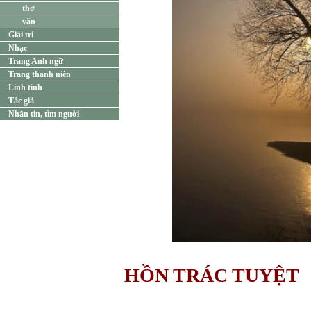
thơ
văn
Giải trí
Nhạc
Trang Anh ngữ
Trang thanh niên
Linh tinh
Tác giả
Nhắn tin, tìm người
HỒN TRÁC TUYỆT