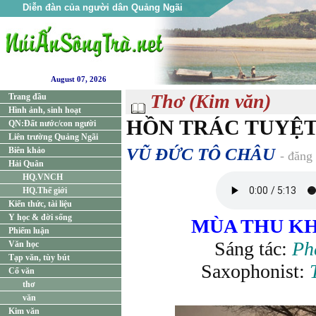
Diễn đàn của người dân Quảng Ngãi
August 07, 2026
Thơ (Kim văn)
Trang đầu
Hình ảnh, sinh hoạt
HỒN TRÁC TUYỆ
QN:Đất nước/con người
Liên trường Quảng Ngãi
VŨ ĐỨC TÔ CHÂU
Biên khảo
- đăng
Hải Quân
HQ.VNCH
HQ.Thế giới
Kiến thức, tài liệu
Y học & đời sống
MÙA THU KH
Phiếm luận
Sáng tác:
Ph
Văn học
Tạp văn, tùy bút
Saxophonist:
Cổ văn
thơ
văn
Kim văn