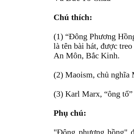
Chú thích:
(1) “Đông Phương Hồng”
là tên bài hát, được tre
An Môn, Bắc Kinh.
(2) Maoism, chủ nghĩa
(3) Karl Marx, “ông tổ”
Phụ chú:
"Đông phương hồng" đ