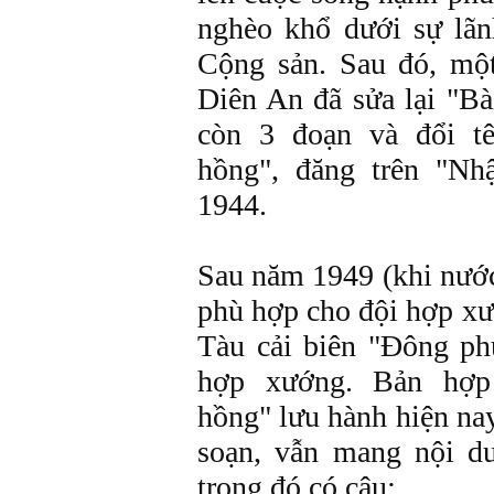
nghèo khổ dưới sự lã
Cộng sản. Sau đó, mộ
Diên An đã sửa lại "Bà
còn 3 đoạn và đổi t
hồng", đăng trên "Nh
1944.
Sau năm 1949 (khi nước
phù hợp cho đội hợp xư
Tàu cải biên "Đông p
hợp xướng. Bản hợ
hồng" lưu hành hiện na
soạn, vẫn mang nội d
trong đó có câu: