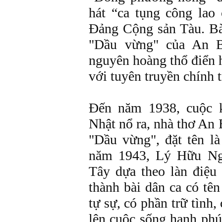
hát “ca tụng công la
Đảng Cộng sản Tàu. Bà
"Dầu vừng" của An B
nguyên hoàng thổ điển 
với tuyên truyền chính t
Đến năm 1938, cuộc 
Nhật nổ ra, nhà thơ An 
"Dầu vừng", đặt tên l
năm 1943, Lý Hữu Ng
Tây dựa theo làn điệu
thành bài dân ca có tên
tự sự, có phần trữ tình,
lên cuộc sống hạnh ph