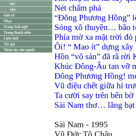
thơ
Nét chấm phá
văn
“Đông Phương Hồng” l
Giải trí
Nhạc
Sóng xô thuyền… bão tố
Trang Anh ngữ
Trang thanh niên
Phía mờ xa mặt trời đỏ
Linh tinh
Tác giả
Ôi! “ Mao ít” dựng xây l
Nhắn tin, tìm người
Hồn “vô sản” đã rã rời 
Khúc Đông-Âu tan vỡ 
Đông Phương Hồng! mờ 
Vũ điệu chết giữa hí tr
Ta cười say trên bến bờ
Sài Nam thơ… lãng bạt
Sài Nam - 1995
Vũ Đức Tô Châu