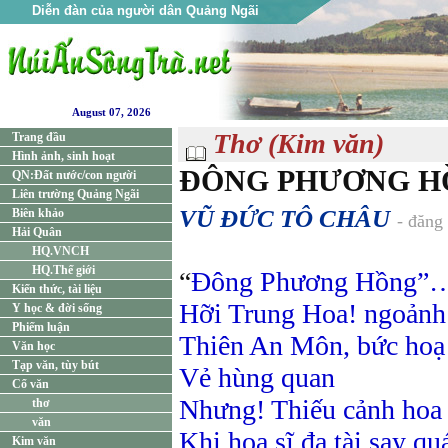
Diễn đàn của người dân Quảng Ngãi
August 07, 2026
Thơ (Kim văn)
Trang đầu
Hình ảnh, sinh hoạt
ĐÔNG PHƯƠNG H
QN:Đất nước/con người
Liên trường Quảng Ngãi
VŨ ĐỨC TÔ CHÂU
Biên khảo
- đăng
Hải Quân
HQ.VNCH
HQ.Thế giới
“
Đông Phương Hồng”
Kiến thức, tài liệu
Hỡi Trung Hoa! ngoảnh 
Y học & đời sống
Phiếm luận
Thiên An Môn, bức hoạ 
Văn học
Tạp văn, tùy bút
Vẻ hùng quan
Cổ văn
Nhưng! Thiếu cảnh hoa
thơ
văn
Khi hoạ sĩ đa tài say qu
Kim văn