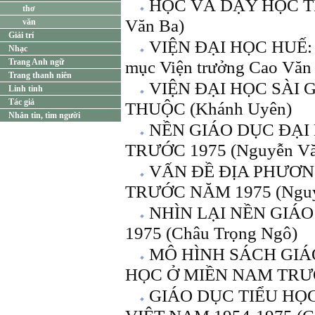
HỌC VÀ DẠY HỌC T
thơ
Văn Ba)
văn
Giải trí
VIỆN ĐẠI HỌC HUẾ:
Nhạc
Trang Anh ngữ
mục Viện trưởng Cao Văn
Trang thanh niên
VIỆN ĐẠI HỌC SÀI
Linh tinh
Tác giả
THUỘC (Khánh Uyên)
Nhắn tin, tìm người
NỀN GIÁO DỤC ĐẠI
TRƯỚC 1975 (Nguyễn Vă
VẤN ĐỀ ĐỊA PHƯƠN
TRƯỚC NĂM 1975 (Nguy
NHÌN LẠI NỀN GIÁO
1975 (Châu Trọng Ngô)
MÔ HÌNH SÁCH GIÁ
HỌC Ở MIỀN NAM TRƯỚC
GIÁO DỤC TIỂU HỌ