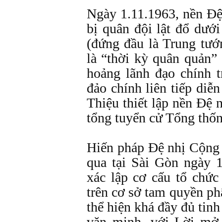
Ngày 1.11.1963, nền Đệ
bị quân đội lật đổ dướ
(đứng đầu là Trung tư
là “thời kỳ quân quản”
hoảng lãnh đạo chính 
đảo chính liên tiếp di
Thiệu thiết lập nền Đệ
tổng tuyển cử Tổng thốn
Hiến pháp Đệ nhị Cộng 
qua tại Sài Gòn ngày 1
xác lập cơ cấu tổ chứ
trên cơ sở tam quyền phâ
thể hiện khá đầy đủ tinh
văn minh, với Lời mở