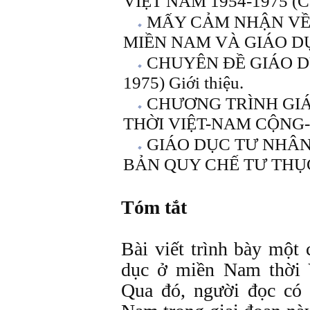
VIỆT NAM 1954-1975 (C
MẤY CẢM NHẬN VỀ 
MIỀN NAM VÀ GIÁO DỤC
CHUYÊN ĐỀ GIÁO D
1975) Giới thiệu.
CHƯƠNG TRÌNH GI
THỜI VIỆT-NAM CỘNG-HÒ
GIÁO DỤC TƯ NHÂN
BẢN QUY CHẾ TƯ THỤC 
Tóm tắt
Bài viết trình bày một 
dục ở miền Nam thời 
Qua đó, người đọc có 