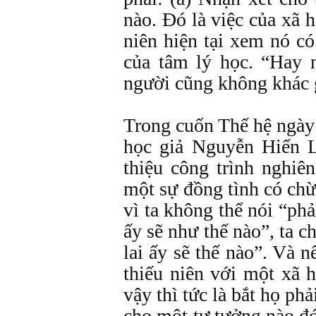
nào. Đó là việc của xã h
niên hiện tại xem nó có
của tâm lý học. “Hay n
người cũng không khác g
Trong cuốn Thế hệ ngà
học giả Nguyễn Hiến L
thiệu công trình nghiê
một sự đồng tình có ch
vì ta không thể nói “phả
ấy sẽ như thế nào”, ta c
lai ấy sẽ thế nào”. Và 
thiếu niên với một xã h
vậy thì tức là bắt họ ph
cho một tư tưởng nào đ