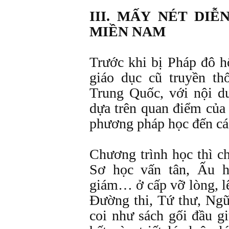
III. MẤY NÉT DI
MIỀN NAM
Trước khi bị Pháp đô h
giáo dục cũ truyền t
Trung Quốc, với nội d
dựa trên quan điểm của 
phương pháp học đến các
Chương trình học thì c
Sơ học vấn tân, Ấu h
giám… ở cấp vỡ lòng, lê
Đường thi, Tứ thư, Ng
coi như sách gối đầu g