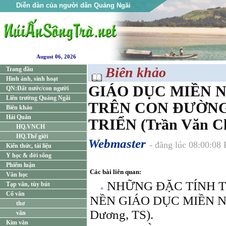
Diễn đàn của người dân Quảng Ngãi
August 06, 2026
Biên khảo
Trang đầu
Hình ảnh, sinh hoạt
GIÁO DỤC MIỀN N
QN:Đất nước/con người
Liên trường Quảng Ngãi
TRÊN CON ĐƯỜNG
Biên khảo
Hải Quân
TRIỂN (Trần Văn C
HQ.VNCH
HQ.Thế giới
Webmaster
- đăng lúc 08:00:08
Kiến thức, tài liệu
Y học & đời sống
Phiếm luận
Các bài liên quan:
Văn học
NHỮNG ĐẶC TÍNH 
Tạp văn, tùy bút
Cổ văn
NỀN GIÁO DỤC MIỀN N
thơ
Dương, TS).
văn
Kim văn