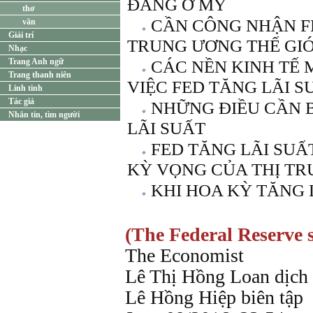
ĐẲNG Ở MỸ
thơ
CẦN CÔNG NHẬN F
văn
Giải trí
TRUNG ƯƠNG THẾ GIỚ
Nhạc
Trang Anh ngữ
CÁC NỀN KINH TẾ M
Trang thanh niên
VIỆC FED TĂNG LÃI S
Linh tinh
Tác giả
NHỮNG ĐIỀU CẦN B
Nhắn tin, tìm người
LÃI SUẤT
FED TĂNG LÃI SUẤ
KỲ VỌNG CỦA THỊ T
KHI HOA KỲ TĂNG 
(The Federal Reserve 
The Economist
Lê Thị Hồng Loan dịch
Lê Hồng Hiệp biên tập