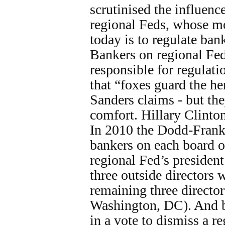
scrutinised the influen
regional Feds, whose mo
today is to regulate banks
Bankers on regional Fed
responsible for regulati
that “foxes guard the h
Sanders claims - but the
comfort. Hillary Clinto
In 2010 the Dodd-Frank 
bankers on each board of
regional Fed’s president
three outside directors w
remaining three director
Washington, DC). And ba
in a vote to dismiss a r