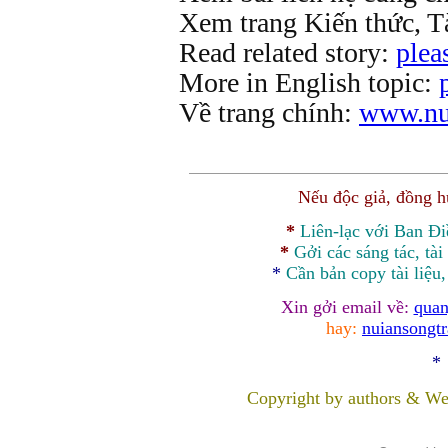
Xem trang Kiến thức, Tà
Read related story:
plea
More in English topic:
Về trang chính:
www.nui
Nếu độc giả, đồng 
*
Liên-lạc với Ban Đ
*
Gởi các sáng tác, tài
*
Cần bản
copy
tài liệu
Xin gởi email về:
quan
hay:
nuiansongt
*
Copyright by authors & We