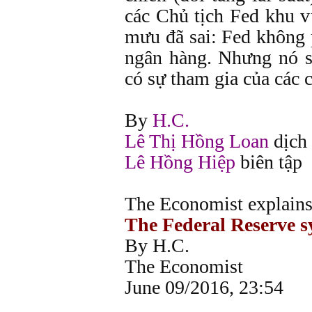
các Chủ tịch Fed khu v
mưu đã sai: Fed không p
ngân hàng. Nhưng nó s
có sự tham gia của các 
By
H.C.
Lê Thị Hồng Loan
dịch
Lê Hồng Hiệp
biên tập
The Economist explain
The Federal Reserve s
By H.C.
The Economist
June 09/2016, 23:54