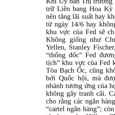
Khi Ủy ban Thị trườn
trữ Liên bang Hoa Kỳ 
nên tăng lãi suất hay k
từ ngày 14/6 hay không
khu vực của Fed sẽ ch
Không giống như Chủ
Yellen, Stanley Fische
“thống đốc” Fed đươn
tịch” khu vực của Fed
Tòa Bạch Ốc, cũng kh
bởi Quốc hội, mà đượ
nhánh tương ứng của họ
không gây tranh cãi. 
cho rằng các ngân hàn
“cartel ngân hàng”; cò