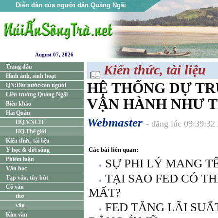
Diễn đàn của người dân Quảng Ngãi
August 07, 2026
Kiến thức, tài liệu
Trang đầu
Hình ảnh, sinh hoạt
HỆ THỐNG DỰ TR
QN:Đất nước/con người
Liên trường Quảng Ngãi
VẬN HÀNH NHƯ T
Biên khảo
Hải Quân
Webmaster
HQ.VNCH
- đăng lúc 09:39:32
HQ.Thế giới
Kiến thức, tài liệu
Các bài liên quan:
Y học & đời sống
Phiếm luận
SỰ PHI LÝ MANG TÊN
Văn học
TẠI SAO FED CÓ TH
Tạp văn, tùy bút
Cổ văn
MẤT?
thơ
FED TĂNG LÃI SUẤ
văn
Kim văn