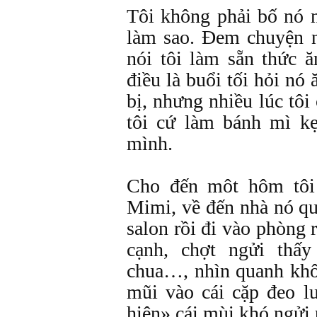
Tôi không phải bố nó n
làm sao. Đem chuyện 
nói tôi làm sẵn thức 
điều là buổi tối hỏi nó 
bị, nhưng nhiều lúc tôi
tôi cứ làm bánh mì kẹ
mình.
Cho đến môt hôm tôi
Mimi, về đến nhà nó qu
salon rồi đi vào phòng 
cạnh, chợt ngửi thấ
chua…, nhìn quanh khôn
mũi vào cái cặp đeo 
hiện» cái mùi khó ngửi p