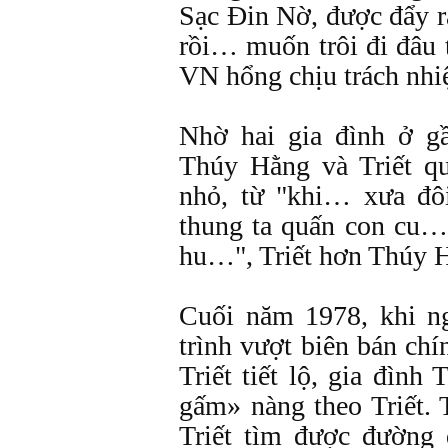
Sạc Đin Nờ, được đẩy r
rồi… muốn trôi đi đâu 
VN hổng chịu trách nhi
Nhờ hai gia đình ở g
Thúy Hằng và Triết qu
nhỏ, từ "khi… xưa đô
thung ta quấn con cu…
hu…", Triết hơn Thúy H
Cuối năm 1978, khi n
trình vượt biên bán ch
Triết tiết lộ, gia đìn
gấm» nàng theo Triết. 
Triết tìm được đường 