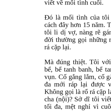
viết về mối tình cuối.
Đó là mối tình của tô
cách đây hơn 15 năm. T
tôi li dị vợ, nàng rẽ g
đời thường gọi những 
rá cặp lại.
Mà đúng thiệt. Tôi với
bể, bể tanh banh, bể t
vụn. Cố gắng lắm, cố g
đa mới ráp lại được 
Không gọi là rổ rá cặp l
cha (nội)? Sở dĩ tôi vi
tối đa, mệt nghỉ vì cu