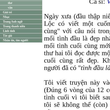
Ca sĩ:
thơ
văn
Giải trí
Ngày xưa (đầu thập n
Nhạc
Lộc có viết một cuốn
Trang Anh ngữ
Trang thanh niên
cùng" với câu nói tron
Linh tinh
Tác giả
mối tình đầu là đẹp nh
Nhắn tin, tìm người
mối tình cuối cùng mới
thư hai tôi đọc được mộ
cuối cùng rất đẹp. K
người đã có "
tình đầu l
Tôi viết truyện này v
(Đúng 6 vòng của 12 co
tình cuối vì tôi biết s
tôi sẽ không thể (còn)