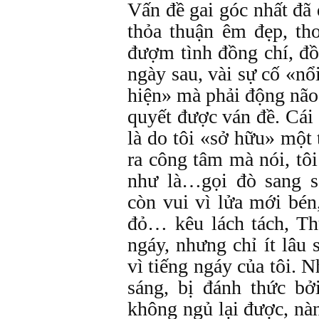
Vấn đề gai góc nhất đã
thỏa thuận êm đẹp, tho
đượm tình đồng chí, đồ
ngày sau, vài sự cố «n
hiện» mà phải động não
quyết được ván đề. Cái
là do tôi «sở hữu» một 
ra công tâm mà nói, tô
như là…gọi đò sang s
còn vui vì lửa mới bén
đỏ… kêu lách tách, T
ngáy, nhưng chỉ ít lâu
vì tiếng ngáy của tôi. 
sáng, bị đánh thức bởi
không ngủ lại được, nà