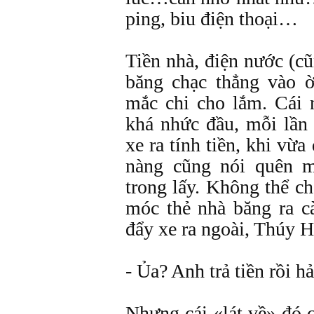
ping, biu điện thoại…
Tiền nhà, điện nước (c
băng chạc thẳng vào ờ
mắc chi cho lắm. Cái 
khá nhức đầu, mỗi lần
xe ra tính tiền, khi vừa 
nàng cũng nói quên m
trong lấy. Không thể c
móc thẻ nhà băng ra cà
đẩy xe ra ngoài, Thúy 
- Ủa? Anh trả tiền rồi h
Nhưng cái «lát về» đó 