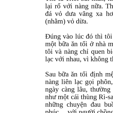
lại rổ với nàng nữa. 
đá vỏ dưa văng xa hơ
(nhằm) vỏ dừa.
Đúng vào lúc đó thì tô
một bữa ăn tối ở nhà m
tôi và nàng chỉ quen bi
lạc với nhau, vì không 
Sau bữa ăn tối định mệ
nàng liên lạc gọi phôn,
ngày càng lâu, thường
như một cái thùng Rì-sai
những chuyện đau bu
phúc… với người chồng