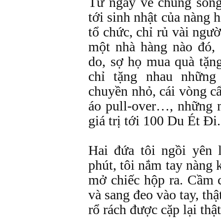
Từ ngày về chung sống
tới sinh nhật của nàng ha
tổ chức, chỉ rủ vài ngườ
một nhà hàng nào đó, 
do, sợ họ mua quà tặng
chỉ tặng nhau nhữn
chuyền nhỏ, cái vòng cẩ
áo pull-over…, những 
giá trị tới 100 Du Ét Đi.
Hai đứa tôi ngồi yên
phút, tôi nắm tay nàng 
mở chiếc hộp ra. Cầm 
và sang đeo vào tay, thậ
rổ rách được cặp lại thậ