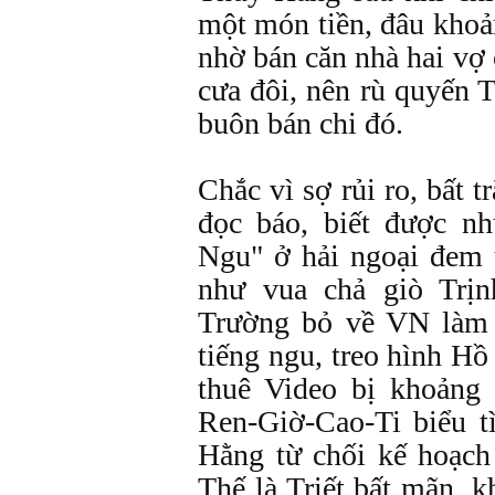
một món tiền, đâu kho
nhờ bán căn nhà hai vợ
cưa đôi, nên rù quyến
buôn bán chi đó.
Chắc vì sợ rủi ro, bất t
đọc báo, biết được n
Ngu" ở hải ngoại đem 
như vua chả giò Trị
Trường bỏ về VN làm 
tiếng ngu, treo hình H
thuê Video bị khoảng
Ren-Giờ-Cao-Ti biểu t
Hằng từ chối kế hoạch 
Thế là Triết bất mãn,