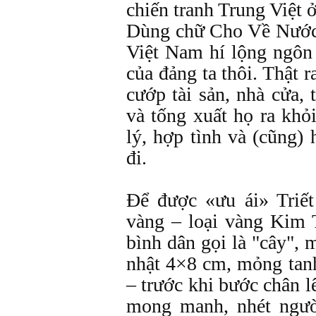
chiến tranh Trung Việt ở
Dùng chữ Cho Về Nước 
Việt Nam hí lộng ngôn 
của đảng ta thôi. Thật
cướp tài sản, nhà cửa,
và tống xuất họ ra kh
lý, hợp tình và (cũng) 
đi.
Để được «ưu ái» Triế
vàng – loại vàng Kim 
bình dân gọi là "cây", 
nhật 4×8 cm, mỏng tan
– trước khi bước chân 
mong manh, nhét ngườ