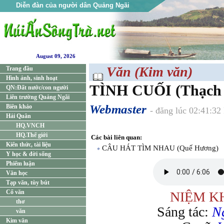
Diễn đàn của người dân Quảng Ngãi
August 09, 2026
Văn (Kim văn)
Trang đầu
Hình ảnh, sinh hoạt
TÌNH CUỐI​ (Thạch
QN:Đất nước/con người
Liên trường Quảng Ngãi
Webmaster
Biên khảo
- đăng lúc 02:41:32
Hải Quân
HQ.VNCH
HQ.Thế giới
Các bài liên quan:
Kiến thức, tài liệu
CÂU HÁT TÌM NHAU (Quế Hương)
Y học & đời sống
Phiếm luận
Văn học
Tạp văn, tùy bút
Cổ văn
NIỆM K
thơ
Sáng tác:
N
văn
Kim văn