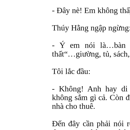
- Đây nè! Em không thấ
Thúy Hằng ngập ngừng
- Ý em nói là…bàn g
thất“…giường, tủ, sác
Tôi lắc đầu:
- Không! Anh hay di
không sắm gì cả. Còn đ
nhà cho thuê.
Đến đây cần phải nói r