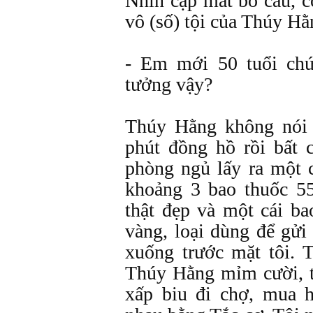
Nhìn cặp mắt bồ câu, c
vô (số) tội của Thúy Hằn
- Em mới 50 tuổi ch
tưởng vậy?
Thúy Hằng không nói g
phút đồng hồ rồi bất 
phòng ngủ lấy ra một 
khoảng 3 bao thuốc 55
thật đẹp và một cái b
vàng, loại dùng để gửi
xuống trước mặt tôi. 
Thúy Hằng mỉm cười, t
xấp biu đi chợ, mua 