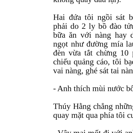
Hai đứa tôi ngồi sát 
phải do 2 ly bồ đào t
bữa ăn với nàng hay
ngọt như đường mía l
đèn vừa tắt chừng 10
chiếu quảng cáo, tôi b
vai nàng, ghé sát tai nà
- Anh thích mùi nước b
Thúy Hằng chẳng nhữn
quay mặt qua phía tôi c
- Vậy mai mốt đi với anh