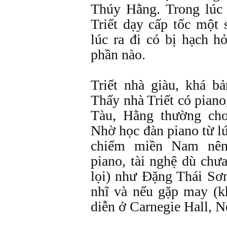
Thúy Hằng. Trong lúc
Triết dạy cấp tốc một 
lúc ra đi có bị hạch h
phần nào.
Triết nhà giàu, khá bả
Thấy nhà Triết có piano
Tàu, Hằng thường chơ
Nhờ học đàn piano từ lú
chiếm miền Nam nê
piano, tài nghệ dù chư
lọi) như Đặng Thái Sơ
nhĩ và nếu gặp may (k
diễn ở Carnegie Hall, N