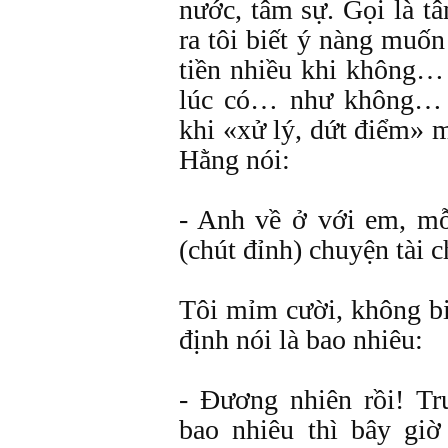
nước, tâm sự. Gọi là t
ra tôi biết ý nàng muố
tiền nhiều khi không… 
lúc có… như không… 
khi «xử lý, dứt điểm» 
Hằng nói:
- Anh về ở với em, m
(chút đỉnh) chuyện tài c
Tôi mỉm cười, không bi
định nói là bao nhiêu:
- Đương nhiên rồi! T
bao nhiêu thì bây gi