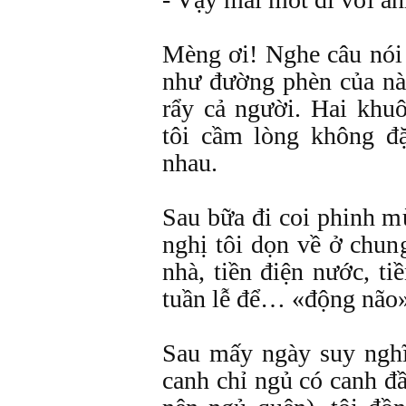
Mèng ơi! Nghe câu nói
như đường phèn của nà
rẩy cả người. Hai khu
tôi cầm lòng không đặ
nhau.
Sau bữa đi coi phinh 
nghị tôi dọn về ở chun
nhà, tiền điện nước, t
tuần lễ để… «động não» 
Sau mấy ngày suy ngh
canh chỉ ngủ có canh đ