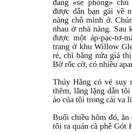
đang «se phòng» chủ
được dẫn bạn gái về n
nàng chỗ mình ở. Chún
nhau ở nhà nàng. Sau k
được một áp-pạc-tơ-
trang ở khu Willow Gle
rẻ, chỉ bằng nửa giá th
Bờ rốc cờ, có nhiều apa
Thúy Hằng có vẻ suy 
thêm, lẳng lặng dẫn tô
áo của tôi trong cái va 
Buổi chiều hôm đó, ăn
tôi ra quán cà phê Gót