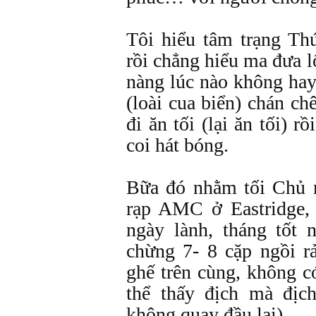
Tôi hiểu tâm trạng Th
rồi chẳng hiểu ma đưa l
nàng lúc nào không hay
(loài cua biển) chán ch
đi ăn tối (lại ăn tối) rồ
coi hát bóng.
Bữa đó nhằm tối Chủ n
rạp AMC ở Eastridge
ngày lành, tháng tốt 
chừng 7- 8 cặp ngồi rả
ghế trên cùng, không c
thể thấy địch mà địc
không quay đầu lại).