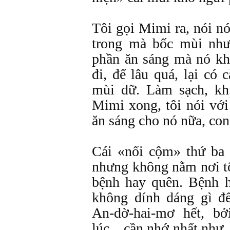
Tôi gọi Mimi ra, nói n
trong mà bốc mùi như
phần ăn sáng mà nó k
đi, để lâu quá, lại có
mùi dữ. Làm sạch, kh
Mimi xong, tôi nói với
ăn sáng cho nó nữa, con
Cái «nổi cộm» thứ ba 
nhưng không nằm nơi t
bệnh hay quên. Bệnh 
không dính dáng gì đ
An-dờ-hai-mơ hết, b
lúc…cần nhớ nhất như… 