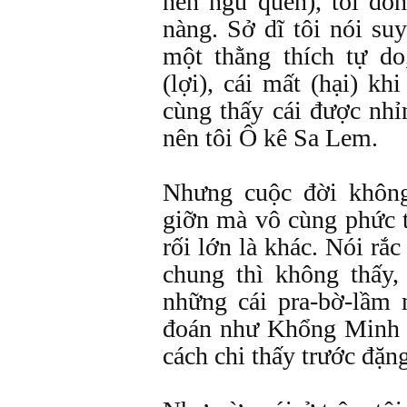
nên ngủ quên), tôi đồ
nàng. Sở dĩ tôi nói suy
một thằng thích tự do
(lợi), cái mất (hại) k
cùng thấy cái được nhỉ
nên tôi Ô kê Sa Lem.
Nhưng cuộc đời khôn
giỡn mà vô cùng phức tạp
rối lớn là khác. Nói rắc
chung thì không thấy,
những cái pra-bờ-lầm 
đoán như Khổng Minh c
cách chi thấy trước đặng