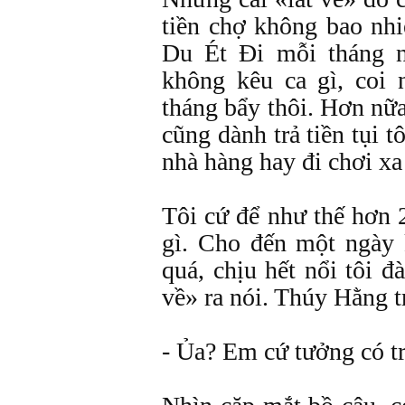
tiền chợ không bao nh
Du Ét Đi mỗi tháng n
không kêu ca gì, coi
tháng bẩy thôi. Hơn nữ
cũng dành trả tiền tụi t
nhà hàng hay đi chơi x
Tôi cứ để như thế hơn 
gì. Cho đến một ngày
quá, chịu hết nổi tôi 
về» ra nói. Thúy Hằng t
- Ủa? Em cứ tưởng có trả