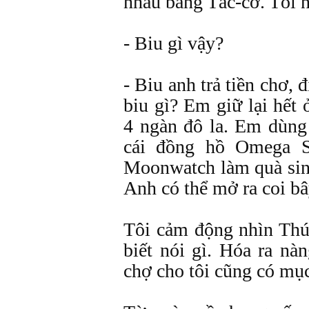
nhau bằng Tắc-cơ. Tôi n
- Biu gì vậy?
- Biu anh trả tiền chơ,
biu gì? Em giữ lại hết ở
4 ngàn đô la. Em dùng
cái đồng hồ Omega Sp
Moonwatch làm quà sin
Anh có thể mở ra coi bâ
Tôi cảm động nhìn Th
biết nói gì. Hóa ra nàn
chợ cho tôi cũng có mục