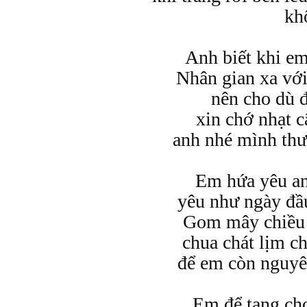
kh
Anh biết khi e
Nhân gian xa với
nên cho dù đ
xin chớ nhạt 
anh nhé mình thư
Em hứa yêu an
yêu như ngày đầu
Gom mây chiều
chua chát lịm c
để em còn nguyên
Em để tang ch