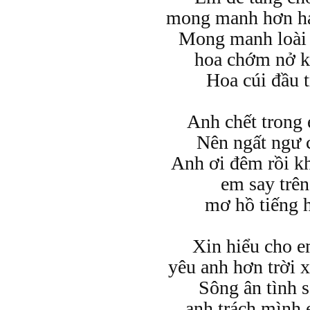
mong manh hơn hạt
Mong manh loài 
hoa chớm nở k
Hoa cúi đầu t
Anh chết trong
Nên ngất ngư 
Anh ơi đêm rồi k
em say trê
mơ hồ tiếng 
Xin hiểu cho 
yêu anh hơn trời 
Sông ân tình 
anh trách mình 