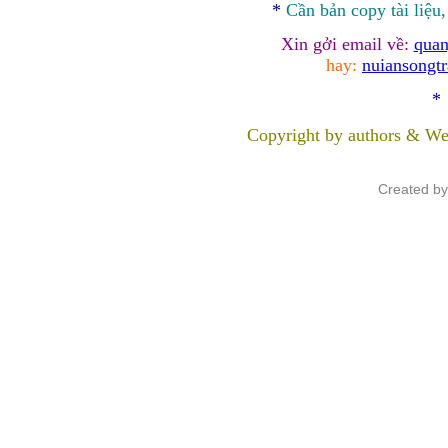
*
Cần bản
copy
tài liệu
Xin gởi email về:
quan
hay:
nuiansongt
*
Copyright by authors & We
Created b