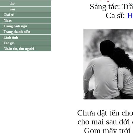
thơ
Sáng tác: Tr
văn
Ca sĩ:
H
Giải trí
Nhạc
Trang Anh ngữ
Trang thanh niên
Linh tinh
Tác giả
Nhắn tin, tìm người
Chưa đặt tên ch
cho mai sau đời
Gom mây trời