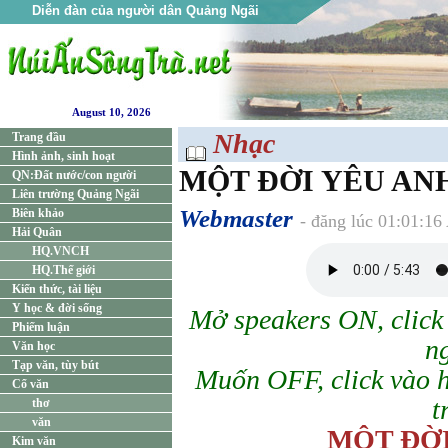
Diễn đàn của người dân Quảng Ngãi
August 10, 2026
Nhạc
Trang đầu
Hình ảnh, sinh hoạt
MỘT ĐỜI YÊU AN
QN:Đất nước/con người
Liên trường Quảng Ngãi
Webmaster
Biên khảo
- đăng lúc 01:01:16
Hải Quân
HQ.VNCH
HQ.Thế giới
Kiến thức, tài liệu
Y học & đời sống
Mở speakers ON, click 
Phiếm luận
n
Văn học
Tạp văn, tùy bút
Muốn OFF, click vào 
Cổ văn
t
thơ
văn
MỘT ĐỜI
Kim văn