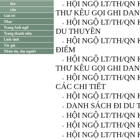
HỘI NGỘ LT/TH/QN 
thơ
văn
THƯ KÊU GỌI GHI DAN
Giải trí
HỘI NGỘ LT/TH/QN 
Nhạc
Trang Anh ngữ
DU THUYỀN
Trang thanh niên
HỘI NGỘ LT/TH/QN 
Linh tinh
Tác giả
ĐIỂM
Nhắn tin, tìm người
HỘI NGỘ LT/TH/QN 
THƯ KÊU GỌI GHI DA
HỘI NGỘ LT/TH/QN 
CÁC CHI TIẾT
HỘI NGỘ LT/TH/QN 
DANH SÁCH ĐI DU 
HỘI NGỘ LT/TH/QN 
HỘI NGỘ LT/TH/QN 
HỘI NGỘ LT/TH/QN 