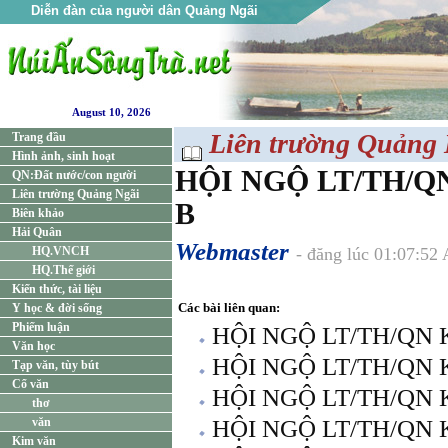
Diễn đàn của người dân Quảng Ngãi
August 10, 2026
Liên trường Quảng 
Trang đầu
Hình ảnh, sinh hoạt
HỘI NGỘ LT/TH/QN
QN:Đất nước/con người
Liên trường Quảng Ngãi
B
Biên khảo
Hải Quân
Webmaster
HQ.VNCH
- đăng lúc 01:07:52
HQ.Thế giới
Kiến thức, tài liệu
Các bài liên quan:
Y học & đời sống
Phiếm luận
HỘI NGỘ LT/TH/QN 
Văn học
HỘI NGỘ LT/TH/QN
Tạp văn, tùy bút
Cổ văn
HỘI NGỘ LT/TH/QN 
thơ
văn
HỘI NGỘ LT/TH/QN 
Kim văn