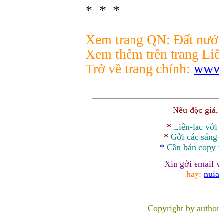
* * *
Xem trang QN: Đất nước
Xem thêm trên trang Li
Trở về trang chính:
www
Nếu độc giả
*
Liên-lạc vớ
*
Gởi các sáng 
*
Cần bản
copy
Xin gởi email 
hay:
nui
Copyright by autho