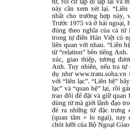
từ, rồi cứ lập đi lập lại và 
này cần xem xét lại. “Liên 
nhất cho trường hợp này, v
Trước 1975 và ở hải ngoại, h
đúng theo nghĩa của cả từ 
trong tự điển Hán Việt có n
liên quan với nhau. “Liên 
từ “relation” bên tiếng Anh. 
xúc, giao thiệp, tương đươ
Anh. Tuy nhiên, nếu tra tự 
dụ như www.tratu.soha.vn t
với “liên lạc”. “Liên hệ” bây
lạc” và “quan hệ” lại, rồi gá
trao đổi để đặt và giữ quan
dùng từ mà giới lãnh đạo tr
đẻ ra những từ đặc trưng 
(quan tâm + lo ngại), nay 
chót lưỡi của Bộ Ngoại Gia