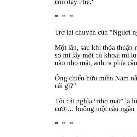
con đấy nhé.”
* * *
Trở lại chuyện của ”Người n
Một lần, sau khi thỏa thuận n
sơ mi lấy một củ khoai mì lu
nào nhọ mặt, anh ra phía cầu
Ông chiến hữu miền Nam nằm
cái gì?”
Tôi cắt nghĩa “nhọ mặt” là l
cười… buông một câu ngắn 
* * *