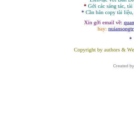
*
Gởi các sáng tác, tài
*
Cần bản
copy
tài liệu
Xin gởi email về:
quan
hay:
nuiansongt
*
Copyright by authors & We
Created b