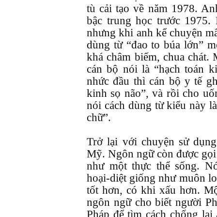
tù cải tạo về năm 1978. Anh
bậc trung học trước 1975.
nhưng khi anh kể chuyện mấy
dùng từ “đao to búa lớn” mộ
khá châm biếm, chua chát. Mộ
cán bộ nói là “hạch toán k
nhức đầu thì cán bộ y tế gh
kinh sọ não”, và rồi cho uố
nói cách dùng từ kiểu này là
chữ”.
Trở lại với chuyện sử dụn
Mỹ. Ngôn ngữ còn được gọi l
như một thực thể sống. Nó
hoại-diệt giống như muôn loà
tốt hơn, có khi xấu hơn. M
ngôn ngữ cho biết người P
Pháp để tìm cách chống lại