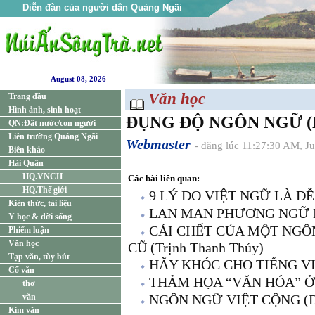
Diễn đàn của người dân Quảng Ngãi
August 08, 2026
Văn học
Trang đầu
Hình ảnh, sinh hoạt
ĐỤNG ĐỘ NGÔN NGỮ (Dâ
QN:Đất nước/con người
Liên trường Quảng Ngãi
Webmaster
- đăng lúc 11:27:30 AM, J
Biên khảo
Hải Quân
HQ.VNCH
Các bài liên quan:
HQ.Thế giới
9 LÝ DO VIỆT NGỮ LÀ D
Kiến thức, tài liệu
LAN MAN PHƯƠNG NGỮ NA
Y học & đời sống
CÁI CHẾT CỦA MỘT NGÔN
Phiếm luận
Văn học
CŨ (Trịnh Thanh Thủy)
Tạp văn, tùy bút
HÃY KHÓC CHO TIẾNG VI
Cổ văn
THẢM HỌA “VĂN HÓA” Ở 
thơ
văn
NGÔN NGỮ VIỆT CỘNG (Đ
Kim văn