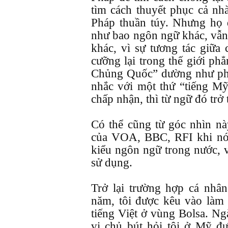
tìm cách thuyết phục cả nh
Pháp thuần túy. Nhưng họ đ
như bao ngôn ngữ khác, vẫn
khác, vì sự tương tác giữa
cưỡng lại trong thế giới p
Chủng Quốc” dường như ph
nhắc với một thứ “tiếng Mỹ
chấp nhận, thì từ ngữ đó trở
Có thể cũng từ góc nhìn này
của VOA, BBC, RFI khi nói
kiểu ngôn ngữ trong nước, v
sử dụng.
Trở lại trường hợp cá nhâ
năm, tôi được kêu vào làm 
tiếng Việt ở vùng Bolsa. Ng
vị chủ bút hỏi tôi ở Mỹ đ