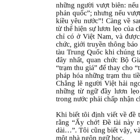
những người vượt biên: nếu v
phản quốc”; nhưng nếu vượt b
kiều yêu nước”! Càng về sa
từ thể hiện sự lươn lẹo của 
chỉ có ở Việt Nam, và được
chức, giới truyền thông báo 
tàu Trung Quốc khi chúng t
đây nhất, quan chức Bộ Gi
“trạm thu giá” để thay cho “
pháp hóa những trạm thu tiề
Chẳng lẽ người Việt hải ng
những từ ngữ đầy lươn lẹo
trong nước phải chấp nhận 
Khi biết tôi định viết về đề
rằng “Ấy chớ! Đề tài này r
dài…”. Tôi cũng biết vậy, v
một nhà ngôn ngữ học.