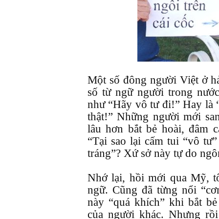
Một số đông người Việt ở h
số từ ngữ người trong nướ
như “Hãy vô tư đi!” Hay là 
thật!” Những người mới sa
lâu hơn bắt bẻ hoài, đâm 
“Tại sao lại cấm tui “vô tư
tráng”? Xứ sở này tự do ngô
Nhớ lại, hồi mới qua Mỹ, t
ngữ. Cũng đã từng nổi “cơn
này “quá khích” khi bắt b
của người khác. Nhưng rồi 