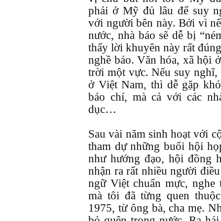
phải ở Mỹ đủ lâu để suy n
với người bên này. Bởi vì n
nước, nhà báo sẽ dễ bị “ném
thấy lời khuyên này rất đún
nghề báo. Văn hóa, xã hội 
trời một vực. Nếu suy nghĩ,
ở Việt Nam, thì dễ gặp khó
báo chí, mà cả với các nhà
dục…
Sau vài năm sinh hoạt với c
tham dự những buổi hội họ
như hướng đạo, hội đồng h
nhận ra rất nhiều người điề
ngữ Việt chuẩn mực, nghe 
mà tôi đã từng quen thuộc
1975, từ ông bà, cha mẹ. Nh
bỏ quên trong nước. Ra hải 