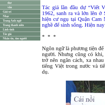
thơ
Tác giả lần đầu dự “Viết
văn
Giải trí
1962, sanh ra và lớn lên 
Nhạc
hiện cư ngụ tại Quận Cam 
Trang Anh ngữ
nghề để sinh sống. Hiện nay 
Trang thanh niên
Linh tinh
Tác giả
* * *
Nhắn tin, tìm người
Ngôn ngữ là phương tiện để l
người. Nhưng cũng có khi,
trở nên ngăn cách, xa nha
tiếng Việt trong nước và ti
dụ.