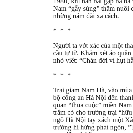
1980, khi hắn bắt gặp ba bà
Nam “gẫy súng” thăm nuôi c
những năm dài xa cách.
* * *
Người ta vớt xác của một tha
cầu tự tử. Khám xét áo quần
nhỏ viết: “Chán đời vì hụt h
* * *
Trại giam Nam Hà, vào mùa
bộ công an Hà Nội đến thanh
quan “thua cuộc” miền Nam t
trắm cỏ cho trưởng trại “hữu
ngố Hà Nội tay xách một Xâ
trưởng hí hửng phát ngôn, 