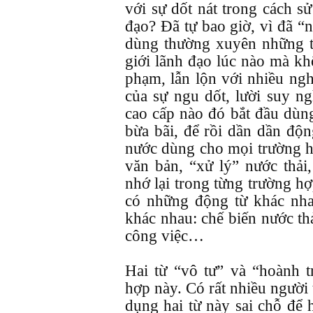
với sự dốt nát trong cách s
đạo? Đã tự bao giờ, vì đã “
dùng thường xuyên những từ
giới lãnh đạo lúc nào mà k
phạm, lẫn lộn với nhiều ngh
của sự ngu dốt, lười suy n
cao cấp nào đó bắt đầu dùng
bừa bãi, để rồi dần dần độn
nước dùng cho mọi trường hợ
văn bản, “xử lý” nước thải
nhớ lại trong từng trường hợ
có những động từ khác nha
khác nhau: chế biến nước thả
công việc…
Hai từ “vô tư” và “hoành 
hợp này. Có rất nhiều người 
dụng hai từ này sai chỗ để 