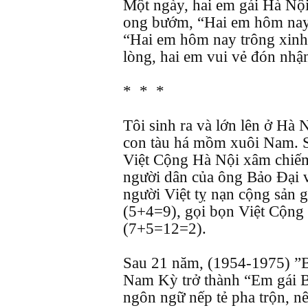
Một ngày, hai em gái Hà Nội 
ong bướm, “Hai em hôm nay 
“Hai em hôm nay trông xinh 
lòng, hai em vui vẻ đón nhậ
* * *
Tôi sinh ra và lớn lên ở Hà 
con tàu há mồm xuôi Nam. 
Việt Cộng Hà Nội xâm chiếm
người dân của ông Bảo Đại 
người Việt tỵ nạn cộng sản g
(5+4=9), gọi bọn Việt Cộng 
(7+5=12=2).
Sau 21 năm, (1954-1975) ”B
Nam Kỳ trở thành “Em gái Bắ
ngôn ngữ nếp tẻ pha trộn, n