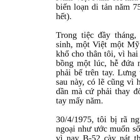
biến loạn di tản năm 7
hết).
Trong tiệc đầy tháng
sinh, một Việt một Mỹ
khổ cho thân tôi, vì ha
bồng một lúc, hễ đứa n
phải bế trên tay. Lưng 
sau này, có lẽ cũng vì
dần mà cứ phải thay đổ
tay mấy năm.
30/4/1975, tôi bị rã n
ngoại như ước muốn s
vì nay B-52 cày nát t