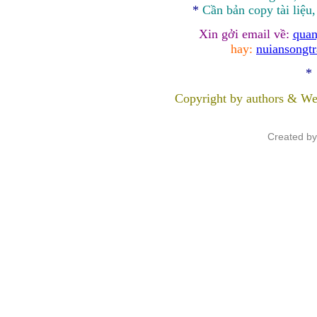
*
Cần bản
copy
tài liệu
Xin gởi email về:
quan
hay:
nuiansongt
*
Copyright by authors & We
Created b