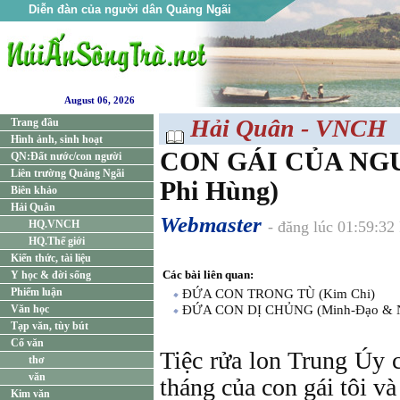
Diễn đàn của người dân Quảng Ngãi
August 06, 2026
Hải Quân - VNCH
Trang đầu
Hình ảnh, sinh hoạt
CON GÁI CỦA NGƯỜ
QN:Đất nước/con người
Liên trường Quảng Ngãi
Phi Hùng)
Biên khảo
Hải Quân
Webmaster
HQ.VNCH
- đăng lúc 01:59:32
HQ.Thế giới
Kiến thức, tài liệu
Các bài liên quan:
Y học & đời sống
Phiếm luận
ĐỨA CON TRONG TÙ (Kim Chi)
Văn học
ĐỨA CON DỊ CHỦNG (Minh-Đạo & N
Tạp văn, tùy bút
Cổ văn
Tiệc rửa lon Trung Úy c
thơ
văn
tháng của con gái tôi và
Kim văn