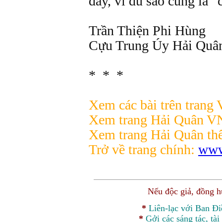
đây, vì dù sao cũng là “
Trần Thiện Phi Hùng
Cựu Trung Úy Hải Qu
* * *
Xem các bài trên trang 
Xem trang Hải Quân 
Xem trang Hải Quân thế
Trở về trang chính:
www
Nếu độc giả, đồng 
*
Liên-lạc với Ban Đ
*
Gởi các sáng tác, tài