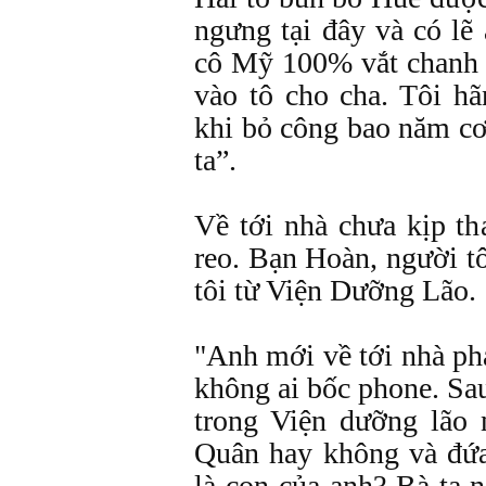
ngưng tại đây và có lẽ
cô Mỹ 100% vắt chanh 
vào tô cho cha. Tôi h
khi bỏ công bao năm cơ
ta”.
Về tới nhà chưa kịp th
reo. Bạn Hoàn, người t
tôi từ Viện Dưỡng Lão.
"Anh mới về tới nhà ph
không ai bốc phone. Sau
trong Viện dưỡng lão 
Quân hay không và đứa
là con của anh? Bà ta 