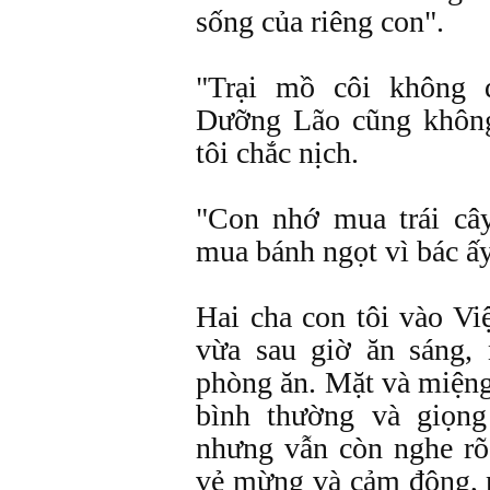
sống của riêng con".
"Trại mồ côi không 
Dưỡng Lão cũng không
tôi chắc nịch.
"Con nhớ mua trái câ
mua bánh ngọt vì bác ấ
Hai cha con tôi vào 
vừa sau giờ ăn sáng,
phòng ăn. Mặt và miệng
bình thường và giọng
nhưng vẫn còn nghe rõ 
vẻ mừng và cảm động, n