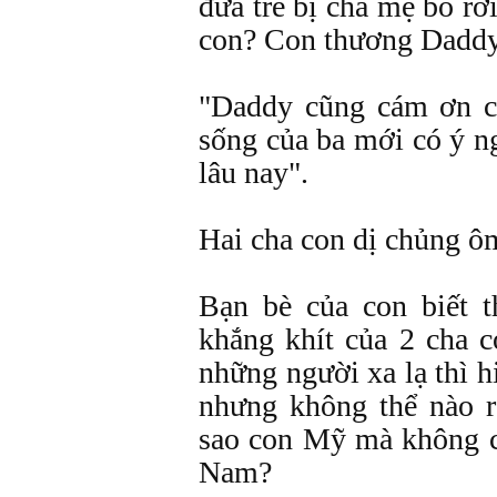
đứa trẻ bị cha mẹ bỏ r
con? Con thương Daddy 
"Daddy cũng cám ơn c
sống của ba mới có ý n
lâu nay".
Hai cha con dị chủng ô
Bạn bè của con biết t
khắng khít của 2 cha 
những người xa lạ thì h
nhưng không thể nào r
sao con Mỹ mà không có
Nam?