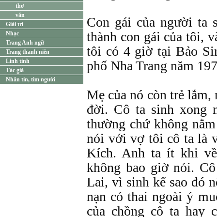
thơ
văn
Con gái của người ta s
Giải trí
thành con gái của tôi, v
Nhạc
Trang Anh ngữ
tôi có 4 giờ tại Bảo 
Trang thanh niên
Linh tinh
phố Nha Trang năm 197
Tác giả
Nhắn tin, tìm người
Mẹ của nó còn trẻ lắm, 
đời. Cô ta sinh xong
thường chứ không nằm l
nói với vợ tôi cô ta là
Kích. Anh ta ít khi v
không bao giờ nói. C
Lai, vì sinh kế sao đó 
nạn có thai ngoài ý m
của chồng cô ta hay 