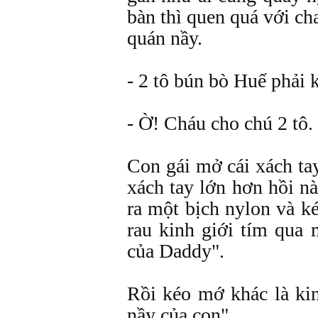
bàn thì quen quá với cha
quán nầy.
- 2 tô bún bò Huế phải
- Ờ! Cháu cho chú 2 tô.
Con gái mở cái xách tay
xách tay lớn hơn hồi n
ra một bịch nylon và ké
rau kinh giới tím qua 
của Daddy".
Rồi kéo mớ khác là kin
nầy của con".