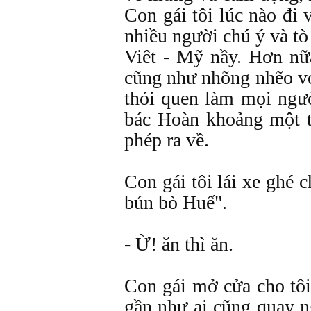
Con gái tôi lúc nào đi 
nhiều người chú ý và t
Viêt - Mỹ nầy. Hơn nữ
cũng như nhõng nhẽo vớ
thói quen làm mọi ngư
bác Hoàn khoảng một t
phép ra về.
Con gái tôi lái xe ghé 
bún bò Huế".
- Ừ! ăn thì ăn.
Con gái mở cửa cho tôi
gần như ai cũng quay n