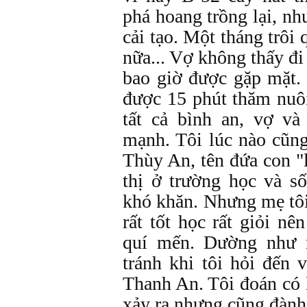
phá hoang trồng lại, nh
cải tạo. Một tháng trôi
nữa... Vợ không thấy đ
bao giờ được gặp mặt.
được 15 phút thăm nuôi
tất cả bình an, vợ v
mạnh. Tôi lúc nào cũn
Thùy An, tên đứa con "
thị ở trường học và s
khó khăn. Nhưng mẹ tôi
rất tốt học rất giỏi n
quí mến. Dường như 
tránh khi tôi hỏi đến 
Thanh An. Tôi đoán có 
xảy ra nhưng cũng đành 