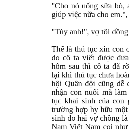
"Cho nó uống sữa bò,
giúp việc nữa cho em.", 
"Tùy anh!", vợ tôi đồng
Thế là thủ tục xin con 
do cô ta viết được đư
hôm sau thì cô ta đã r
lại khi thủ tục chưa ho
hội Quân đội cũng dễ d
nhận con nuôi mà làm 
tục khai sinh của con 
trường hợp hy hữu một 
sinh do hai vợ chồng l
Nam Việt Nam coi như s