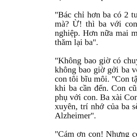
"Bác chỉ hơn ba có 2 tu
mà? Ừ! thì ba với con
nghiệp. Hơn nữa mai m
thăm lại ba".
"Không bao giờ có ch
không bao giờ gởi ba 
con tôi bĩu môi. "Con 
khi ba cần đến. Con c
phụ với con. Ba xài Co
xuyên, trí nhớ của ba 
Alzheimer".
"Cám ơn con! Nhưng co