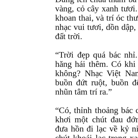
vàng, cỏ cây xanh tươi. 
khoan thai, và trí óc th
nhạc vui tươi, dồn dập
đất trời.
“Trời đẹp quá bác nhỉ
hăng hái thêm. Có khi
không? Nhạc Việt Na
buồn đứt ruột, buồn đ
nhũn tâm trí ra.”
“Có, thỉnh thoảng bác
khơi một chút đau đớ
đưa hồn đi lạc về kỷ 
chút khoái lạc trong 