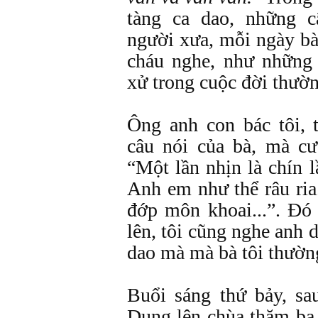
tàng ca dao, những 
người xưa, mỗi ngày bà
cháu nghe, như những
xử trong cuộc đời thườn
Ông anh con bác tôi, 
câu nói của bà, mà cư
“Một lần nhịn là chín 
Anh em như thể râu ria
đớp môn khoai...”. Ðó 
lên, tôi cũng nghe anh 
dao mà mà bà tôi thườn
Buổi sáng thứ bảy, sa
Dung lên chùa thăm ba 