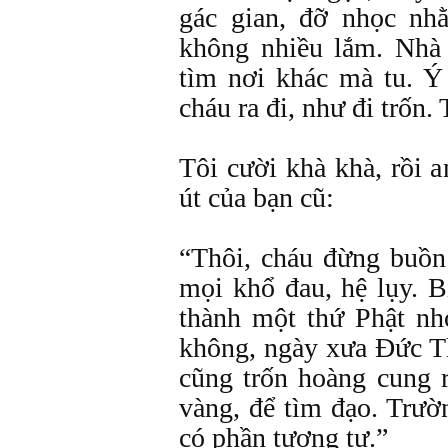
gác gian, đỡ nhọc nhằ
không nhiều lắm. Nhà
tìm nơi khác mà tu. 
cháu ra đi, như đi trốn.
Tôi cười khà khà, rồi 
út của bạn cũ:
“Thôi, cháu đừng buồn.
mọi khổ đau, hệ lụy. B
thành một thứ Phật nh
không, ngày xưa Ðức 
cũng trốn hoàng cung r
vàng, để tìm đạo. Trườ
có phần tương tự.”