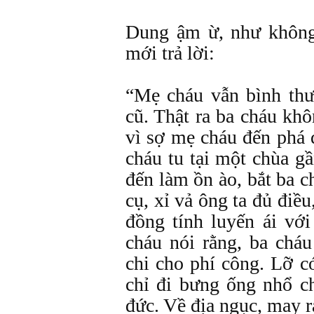
Dung ậm ừ, như không
mới trả lời:
“Mẹ cháu vẫn bình th
cũ. Thật ra ba cháu khô
vì sợ mẹ cháu đến phá 
cháu tu tại một chùa g
đến làm ồn ào, bắt ba c
cụ, xỉ vả ông ta đủ điều
đồng tính luyến ái với
cháu nói rằng, ba chá
chi cho phí công. Lỡ c
chỉ đi bưng ống nhổ c
đức. Về địa ngục, may r