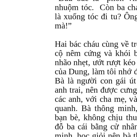
nhuộm tóc. Còn ba chá
là xuống tóc đi tu? Ông
mà!”
Hai bác cháu cùng về t
cộ nêm cứng và khói b
nhão nhẹt, ướt rượt kéo
của Dung, làm tôi nhớ 
Bà là người con gái út
anh trai, nên được cưn
các anh, với cha mẹ, v
quanh. Bà thông minh,
bạn bè, không chịu thu
đỗ ba cái bằng cử nh
minh, học giỏi nên bà 