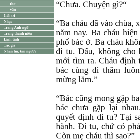
“Chưa. Chuyện gì?“
thơ
văn
Giải trí
“Ba cháu đã vào chùa, x
Nhạc
Trang Anh ngữ
năm nay. Ba cháu hiện
Trang thanh niên
phố bác ở. Ba cháu khô
Linh tinh
Tác giả
đi tu. Dấu, không cho 
Nhắn tin, tìm người
mới tìm ra. Cháu định 
bác cùng đi thăm luô
mừng lắm.”
“Bác cũng mong gặp ba 
bác chưa gặp lại nha
quyết định đi tu? Tại s
hành. Ði tu, chứ có ph
Còn mẹ cháu thì sao?”