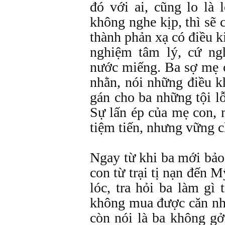
đó với ai, cũng lo là
không nghe kịp, thì sẽ c
thành phản xạ có điều k
nghiệm tâm lý, cứ ng
nước miếng. Ba sợ mẹ c
nhằn, nói những điều k
gán cho ba những tội l
Sự lấn ép của mẹ con, 
tiệm tiến, nhưng vững c
Ngay từ khi ba mới bảo
con từ trại tị nạn đến
lóc, tra hỏi ba làm gì
không mua được căn nhà
còn nói là ba không gở