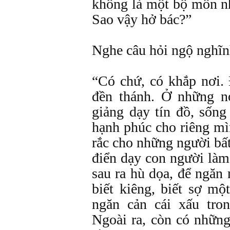
không là một bộ môn n
Sao vậy hở bác?”
Nghe câu hỏi ngộ nghĩnh
“Có chứ, có khắp nơi. 
đền thánh. Ở những nơ
giảng dạy tín đồ, sốn
hạnh phúc cho riêng mì
rắc cho những người bấ
điển dạy con người làm
sau ra hù dọa, để ngăn 
biết kiêng, biết sợ mộ
ngăn cản cái xấu tro
Ngoài ra, còn có những