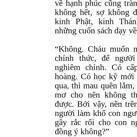
về hạnh phúc cũng tràn
không hết, sợ không 
kinh Phật, kinh Thá
những cuốn sách dạy về
“Không. Cháu muốn n
chính thức, để ngườ
nghiêm chỉnh. Có cấ
hoàng. Có học kỹ mới 
qua, thì mau quên lắm, 
mơ cho nên không th
được. Bởi vậy, nên trê
người làm khổ con ngư
gây rắc rối cho con n
đồng ý không?”