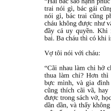
“Hai bác sao hạnh phúc
trai nói gì, bác gái cũ
nói gì, bác trai cũng 
cháu không được như v
đầy cả uy quyền. Khi 
bai. Ba cháu thì có khi
Vợ tôi nói với cháu:
“Cãi nhau làm chi hở 
thua làm chi? Hơn thì 
bực mình, và gia đình
cũng thích cãi vã, hay
được trong sách vở, học
dần dần, và thấy không 