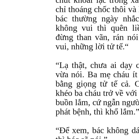
chỉ thoáng chốc thôi v
bác thường ngày nhắ
không vui thì quên l
đừng than vãn, rán nó
vui, những lời tử tế.“
“Lạ thật, chưa ai dạy
vừa nói. Ba mẹ cháu ít
bằng giọng tử tế cả. 
khéo ba cháu trở về vớ
buồn lắm, cứ ngẫn ngườ
phát bệnh, thì khổ lắm.
“Ðể xem, bác không dá