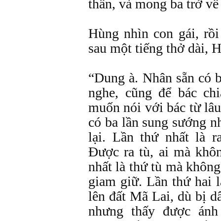
thần, và mong ba trở về
Hùng nhìn con gái, rồi
sau một tiếng thở dài, 
“Dung à. Nhân sẵn có b
nghe, cũng để bác ch
muốn nói với bác từ lâu
có ba lần sung sướng n
lại. Lần thứ nhất là r
Ðược ra tù, ai mà khô
nhất là thứ tù mà không
giam giữ. Lần thứ hai l
lên đất Mã Lai, dù bị d
nhưng thấy được ánh