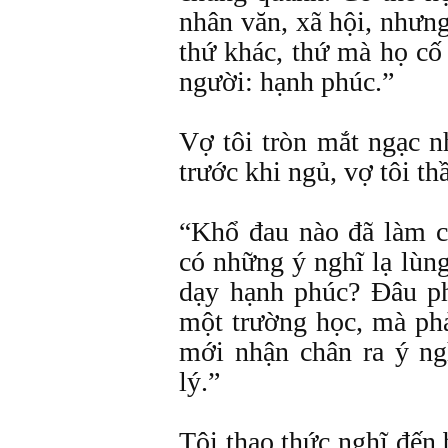
nhân văn, xã hội, nhưng
thứ khác, thứ mà họ cố
người: hạnh phúc.”
Vợ tôi tròn mắt ngạc n
trước khi ngủ, vợ tôi th
“Khổ đau nào đã làm c
có những ý nghĩ lạ lùn
dạy hạnh phúc? Ðâu ph
một trường học, mà phả
mới nhận chân ra ý ng
lý.”
Tôi thao thức nghĩ đến 