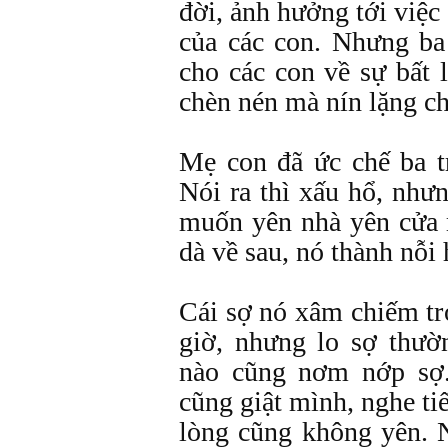
đời, ảnh hưởng tới việc 
của các con. Nhưng b
cho các con về sự bất l
chèn nén mà nín lặng c
Mẹ con đã ức chế ba 
Nói ra thì xấu hổ, nhưn
muốn yên nhà yên cửa 
dà về sau, nó thành nỗi 
Cái sợ nó xâm chiếm tr
giờ, nhưng lo sợ thườ
nào cũng nơm nớp sợ
cũng giật mình, nghe ti
lòng cũng không yên. 