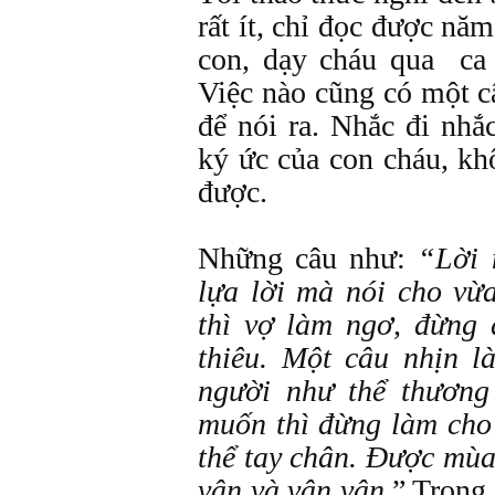
rất ít, chỉ đọc được nă
con, dạy cháu qua ca 
Việc nào cũng có một c
để nói ra. Nhắc đi nhắ
ký ức của con cháu, kh
được.
Những câu như:
“Lời 
lựa lời mà nói cho vừ
thì vợ làm ngơ, đừng
thiêu. Một câu nhịn l
người như thể thương
muốn thì đừng làm cho
thể tay chân. Ðược mù
vân và vân vân.
” Trong 