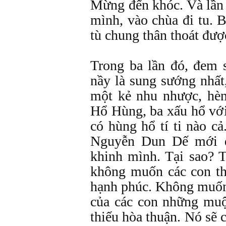
Mừng đến khóc. Và lần 
mình, vào chùa đi tu. 
tù chung thân thoát đượ
Trong ba lần đó, đem s
nầy là sung sướng nhất
một kẻ nhu nhược, hèn
Hổ Hùng, ba xấu hổ với
có hùng hổ tí ti nào cả
Nguyễn Dun Dế mới đ
khinh mình. Tại sao? T
không muốn các con th
hạnh phúc. Không muốn 
của các con những muộ
thiếu hòa thuận. Nó sẽ 