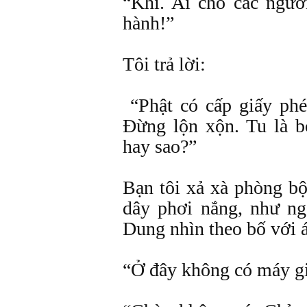
“Khỉ. Ai cho các ngườ
hành!”
Tôi trả lời:
“Phật có cấp giấy phé
Ðừng lộn xộn. Tu là b
hay sao?”
Bạn tôi xả xà phòng bộ
dây phơi nắng, như n
Dung nhìn theo bố với 
“Ở đây không có máy gi