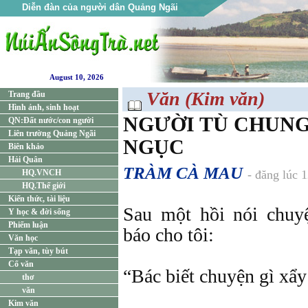
Diễn đàn của người dân Quảng Ngãi
August 10, 2026
Văn (Kim văn)
Trang đầu
Hình ảnh, sinh hoạt
NGƯỜI TÙ CHUN
QN:Đất nước/con người
Liên trường Quảng Ngãi
NGỤC
Biên khảo
Hải Quân
TRÀM CÀ MAU
HQ.VNCH
- đăng lúc 
HQ.Thế giới
Kiến thức, tài liệu
Sau một hồi nói chuy
Y học & đời sống
Phiếm luận
báo cho tôi:
Văn học
Tạp văn, tùy bút
Cổ văn
“Bác biết chuyện gì xẩy
thơ
văn
Kim văn