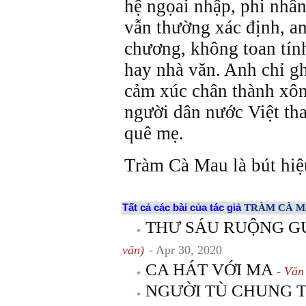
hệ ngọai nhập, phi nhâ
vẫn thường xác định, a
chương, không toan tính
hay nhà văn. Anh chỉ gh
cảm xúc chân thành xôn
người dân nước Việt tha
quê mẹ.
Tràm Cà Mau là bút hi
Tất cả các bài của tác giả
TRÀM CÀ 
THƯ SÁU RUỘNG GỬ
văn)
- Apr 30, 2020
CA HÁT VỚI MA
- Văn
NGƯỜI TÙ CHUNG 