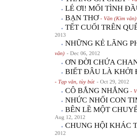
LÉ ƠI! MỐI TÌNH Đ
BẠN THƠ
- Văn (Kim văn)
TẾT CUỐI TRÊN QU
2013
NHỮNG KẺ LÃNG PH
văn)
- Dec 06, 2012
ƠN ĐỜI CHỨA CHA
BIẾT ĐÂU LÀ KHỞI
- Tạp văn, tùy bút
- Oct 29, 2012
CÔ BẮNG NHẮNG
- V
NHỨC NHỐI CON T
BÊN LỀ MỘT CHUY
Aug 12, 2012
CHUNG HỘI KHÁC 
2012