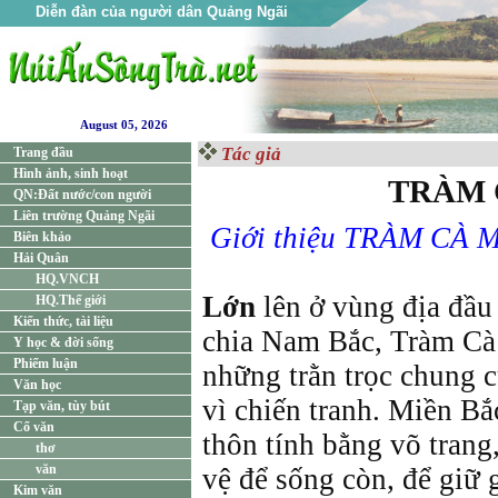
Diễn đàn của người dân Quảng Ngãi
August 05, 2026
Tác giả
Trang đầu
Hình ảnh, sinh hoạt
TRÀM 
QN:Đất nước/con người
Liên trường Quảng Ngãi
Giới thiệu TRÀM CÀ 
Biên khảo
Hải Quân
HQ.VNCH
Lớn
lên ở vùng địa đầu
HQ.Thế giới
Kiến thức, tài liệu
chia Nam Bắc, Tràm Cà
Y học & đời sống
Phiếm luận
những trằn trọc chung 
Văn học
vì chiến tranh. Miền B
Tạp văn, tùy bút
Cổ văn
thôn tính bằng võ trang
thơ
văn
vệ để sống còn, để giữ 
Kim văn