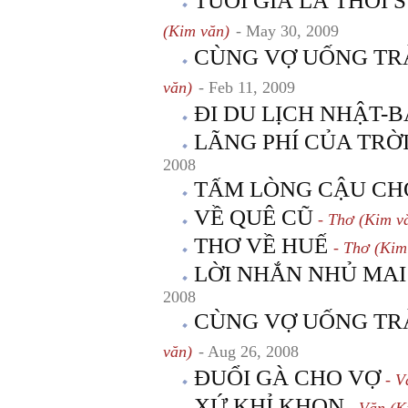
TUỔI GIÀ LÀ THỜI
(Kim văn)
- May 30, 2009
CÙNG VỢ UỐNG TR
văn)
- Feb 11, 2009
ĐI DU LỊCH NHẬT-
LÃNG PHÍ CỦA TRỜ
2008
TẤM LÒNG CẬU CH
VỀ QUÊ CŨ
- Thơ (Kim v
THƠ VỀ HUẾ
- Thơ (Kim
LỜI NHẮN NHỦ MAI
2008
CÙNG VỢ UỐNG TR
văn)
- Aug 26, 2008
ĐUỔI GÀ CHO VỢ
- V
XỨ KHỈ KHỌN