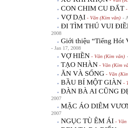
- Văn (K
CON CHIM CU ĐẤT
-
VỢ DẠI
- Văn (Kim văn)
- 
ĐI TÌM THÚ VUI ĐI
2008
Giới thiệu “Tiếng Hót
- Jan 17, 2008
VỢ HIỀN
- Văn (Kim văn)
TẠO NHÀN
- Văn (Kim v
ĂN VÀ SỐNG
- Văn (Kim
BẦU BÍ MỘT GIÀN
- 
ĐÀN BÀ AI CŨNG Đ
2007
MẶC ÁO DIÊM VƯƠ
2007
NGỤC TÙ ÊM ÁI
- Văn 