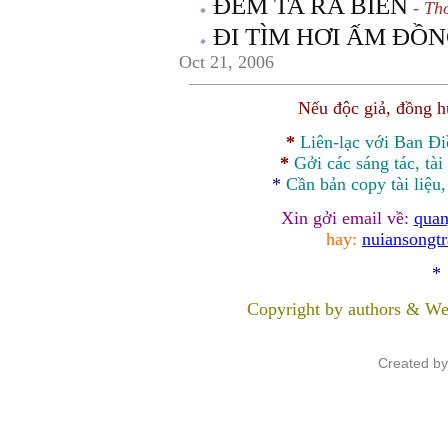
ÐEM TA RA BIỂN
- Th
ĐI TÌM HƠI ẤM ĐỒ
Oct 21, 2006
Nếu độc giả, đồng 
*
Liên-lạc với Ban Đ
*
Gởi các sáng tác, tài
*
Cần bản
copy
tài liệu
Xin gởi email về:
quan
hay:
nuiansongt
*
Copyright by authors & We
Created b