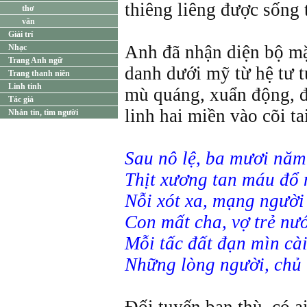
thiêng liêng được sống 
thơ
văn
Giải trí
Anh đã nhận diện bộ mặt
Nhạc
Trang Anh ngữ
danh dưới mỹ từ hệ tư 
Trang thanh niên
Linh tinh
mù quáng, xuẩn động, đ
Tác giả
linh hai miền vào cõi ta
Nhắn tin, tìm người
Sau nô lệ, ba mươi năm
Thịt xương tan máu đổ
Nỗi xót xa, mạng người 
Con mất cha, vợ trẻ nư
Mỗi tấc đất đạn mìn cà
Những lòng người, chủ 