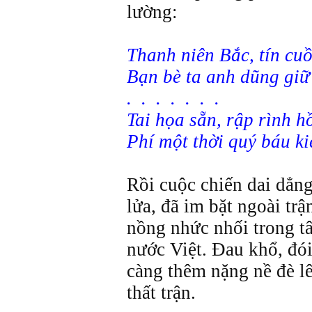
lường:
Thanh niên Bắc, tín cu
Bạn bè ta anh dũng gi
. . . . . . .
Tai họa sẵn, rập rình h
Phí một thời quý báu ki
Rồi cuộc chiến dai dẳng
lửa, đã im bặt ngoài tr
nồng nhức nhối trong t
nước Việt. Đau khổ, đói 
càng thêm nặng nề đè l
thất trận.