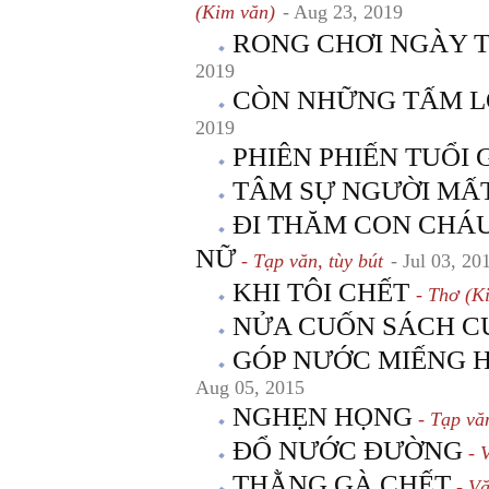
(Kim văn)
- Aug 23, 2019
RONG CHƠI NGÀY 
2019
CÒN NHỮNG TẤM 
2019
PHIÊN PHIẾN TUỔI 
TÂM SỰ NGƯỜI MẤ
ĐI THĂM CON CHÁ
NỮ
- Tạp văn, tùy bút
- Jul 03, 20
KHI TÔI CHẾT
- Thơ (K
NỬA CUỐN SÁCH CU
GÓP NƯỚC MIẾNG 
Aug 05, 2015
NGHẸN HỌNG
- Tạp văn
ĐỔ NƯỚC ĐƯỜNG
- 
THẰNG GÀ CHẾT
- Vă