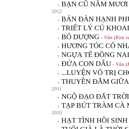
BẠN CŨ NĂM MƯƠI
2012
BẢN ĐÀN HẠNH PH
TRIẾT LÝ CỦ KHOA
BỐ DƯỢNG
- Văn (Kim v
HƯƠNG TÓC CỐ NH
NGỰA TẾ ĐỒNG NA
ĐỨA CON DÂU
- Văn (
...LUYỆN VÕ TRỊ C
THUYỀN ĐẮM GIỮA
2011
NGỘ ĐẠO ĐẤT TRỜI
TẠP BÚT TRÀM CÀ
2010
HẠT TÌNH HỒI SINH