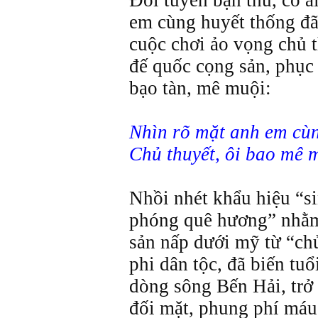
Đối tuyến bạn thù, có a
em cùng huyết thống đã 
cuộc chơi ảo vọng chủ t
đế quốc cọng sản, phục 
bạo tàn, mê muội:
Nhìn rõ mặt anh em cùn
Chủ thuyết, ôi bao mê 
Nhồi nhét khẩu hiệu “s
phóng quê hương” nhằm
sản nấp dưới mỹ từ “chủ
phi dân tộc, đã biến tuổ
dòng sông Bến Hải, trở 
đối mặt, phung phí máu