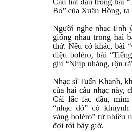
Câu hát đầu trong bài 
Bo” của Xuân Hồng, ra
Người nghe nhạc tinh ý
giống nhau trong hai 
thứ. Nếu có khác, bài 
điệu boléro, bài “Tiế
ghi “Nhịp nhàng, rộn rã
Nhạc sĩ Tuấn Khanh, kh
của hai câu nhạc này, c
Cái lắc lắc đầu, mỉm
“nhạc đỏ” có khuynh
vàng boléro” từ nhiều 
đợi tới bây giờ.