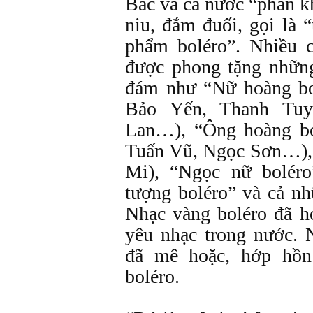
Bắc và cả nước “phấn k
niu, đắm đuối, gọi là “
phẩm boléro”. Nhiều c
được phong tặng những
đám như “Nữ hoàng bo
Bảo Yến, Thanh Tuy
Lan…), “Ông hoàng bo
Tuấn Vũ, Ngọc Sơn…), 
Mi), “Ngọc nữ bolér
tượng boléro” và cả n
Nhạc vàng boléro đã h
yêu nhạc trong nước. 
đã mê hoặc, hớp hồn
boléro.