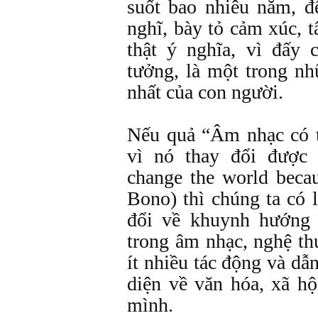
suốt bao nhiêu năm, đ
nghĩ, bày tỏ cảm xúc, 
thật ý nghĩa, vì đấy 
tưởng, là một trong n
nhất của con người.
Nếu quả “Âm nhạc có t
vì nó thay đổi được
change the world becau
Bono) thì chúng ta có l
đổi về khuynh hướng
trong âm nhạc, nghệ th
ít nhiều tác động và dẫ
diện về văn hóa, xã hộ
mình.