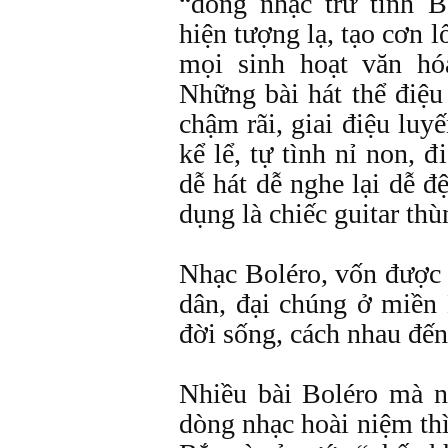
“dòng nhạc trữ tình B
hiện tượng lạ, tạo cơn l
mọi sinh hoạt văn hó
Những bài hát thể điệu 
chậm rãi, giai điệu luy
kể lể, tự tình nỉ non, đ
dễ hát dễ nghe lại dễ 
dụng là chiếc guitar thù
Nhạc Boléro, vốn được 
dân, đại chúng ở miền
đời sống, cách nhau đến
Nhiều bài Boléro mà 
dòng nhạc hoài niệm th