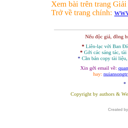
Xem bài trên trang Giải 
Trở về trang chính:
www
Nếu độc giả, đồng 
*
Liên-lạc với Ban Đ
*
Gởi các sáng tác, tài
*
Cần bản
copy
tài liệu
Xin gởi email về:
quan
hay:
nuiansongt
*
Copyright by authors & We
Created b