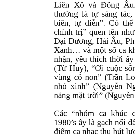
Liên Xô và Đông Âu.
thường là tự sáng tác, 
biên, tự diễn”. Có th
chính trị” quen tên n
Đại Dương, Hải Âu, Ph
Xanh… và một số ca k
nhận, yêu thích thời ấ
(Từ Huy), “Ơi cuộc số
vùng cỏ non” (Trần L
nhỏ xinh” (Nguyễn Ng
nắng mặt trời” (Nguyễ
Các “nhóm ca khúc ch
1980’s ấy là gạch nối d
điểm ca nhạc thu hút l