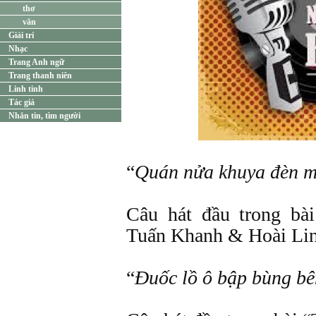
thơ
văn
Giải trí
Nhạc
Trang Anh ngữ
Trang thanh niên
Linh tinh
Tác giả
Nhắn tin, tìm người
“
Quán nửa khuya đèn mờ
Câu hát đầu trong bà
Tuấn Khanh & Hoài Lin
“
Đuốc lồ ô bập bùng bê