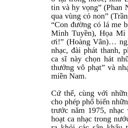
tin và hy vọng” (Phan 
qua vùng cỏ non” (Trầ
“Con đường có lá me 
Minh Tuyền), Họa Mi 
ơi!” (Hoàng Vân)… ng
nhạc, đài phát thanh, 
ca sĩ này chọn hát nh
thưởng vô phạt” và nh
miền Nam.
Cứ thế, cùng với nhữn
cho phép phổ biến nhữ
trước năm 1975, nhạc 
hoạt ca nhạc trong nước
ra khỏi các sân khấu 