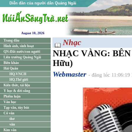
Diễn đàn của người dân Quảng Ngãi
August 10, 2026
Nhạc
Trang đầu
Hình ảnh, sinh hoạt
NHẠC VÀNG: BÊN
QN:Đất nước/con người
Liên trường Quảng Ngãi
Hữu)
Biên khảo
Hải Quân
Webmaster
HQ.VNCH
- đăng lúc 11:06:19
HQ.Thế giới
Kiến thức, tài liệu
Y học & đời sống
Phiếm luận
Văn học
Tạp văn, tùy bút
Cổ văn
thơ
văn
Kim văn