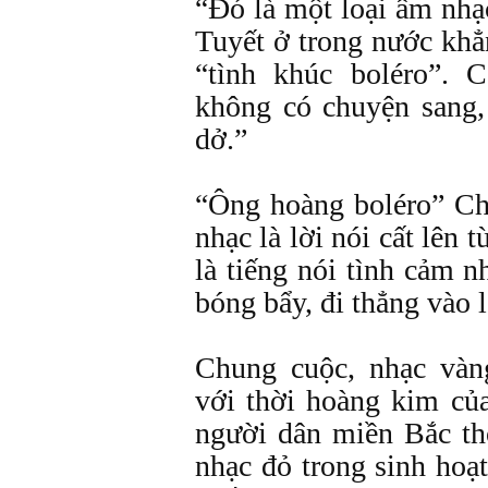
“Đó là một loại âm nhạ
Tuyết ở trong nước khẳ
“tình khúc boléro”.
không có chuyện sang,
dở.”
“Ông hoàng boléro” Ch
nhạc là lời nói cất lên t
là tiếng nói tình cảm 
bóng bẩy, đi thẳng vào 
Chung cuộc, nhạc và
với thời hoàng kim của
người dân miền Bắc tho
nhạc đỏ trong sinh hoạ