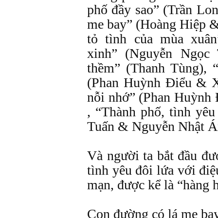
phố đầy sao” (Trần Lo
me bay” (Hoàng Hiệp &
tỏ tình của mùa xuâ
xinh” (Nguyễn Ngọc 
thềm” (Thanh Tùng), 
(Phan Huỳnh Điểu & X
nỗi nhớ” (Phan Huỳnh 
, “Thành phố, tình yê
Tuấn & Nguyễn Nhật 
Và người ta bắt đầu đư
tình yêu đôi lứa với điệ
mạn, được kể là “hàng h
Con đường có lá me ba