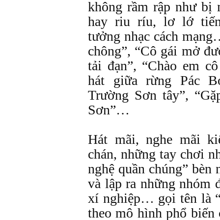
không rầm rập như bị
hay riu ríu, lơ lớ ti
tưởng nhạc cách mạng…
chông”, “Cô gái mở đư
tải đạn”, “Chào em c
hát giữa rừng Pác B
Trường Sơn tây”, “Gặ
Sơn”…
Hát mãi, nghe mãi k
chán, những tay chơi n
nghệ quần chúng” bèn n
và lập ra những nhóm đ
xí nghiệp… gọi tên là 
theo mô hình phổ biến