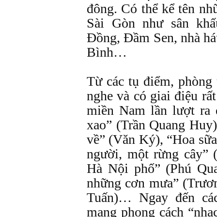
đông. Có thể kể tên nh
Sài Gòn như sân khấ
Đồng, Đầm Sen, nhà há
Bình…
Từ các tụ điểm, phòng 
nghe và có giai điệu rấ
miền Nam lần lượt ra
xao” (Trần Quang Huy)
về” (Văn Ký), “Hoa sữ
người, một rừng cây” 
Hà Nội phố” (Phú Qu
những cơn mưa” (Trươ
Tuấn)… Ngay đến các
mang phong cách “nhạ