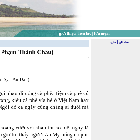
giới thiệu
|
liên lạc
|
lưu niệm
|
log in
ghi danh
Phạm Thành Châu)
 Sỹ - An Dân)
ọi nhau đi uống cà phê. Tiệm cà phê có
đường, kiểu cà phê vỉa hè ở Việt Nam hay
 Ngồi đó cả ngày cũng chẳng ai đuổi mà
hoảng cười với nhau thì họ biết ngay là
 giờ tôi thấy người Âu Mỹ uống cà phê