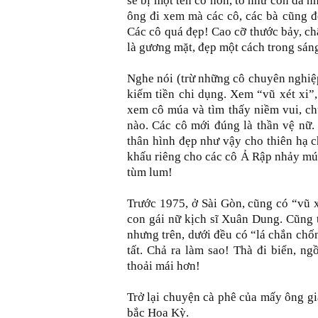
sẽ bị một tên cô hồn, to như con dã 
ông đi xem mà các cô, các bà cũng 
Các cô quá đẹp! Cao cỡ thước bảy, châ
là gương mặt, đẹp một cách trong sáng
Nghe nói (trừ những cô chuyên nghiệ
kiếm tiền chi dụng. Xem “vũ xét xi”
xem cô múa và tìm thấy niềm vui, ch
nào. Các cô mới đúng là thần vệ nữ.
thân hình đẹp như vậy cho thiên hạ c
khấu riêng cho các cô Ả Rập nhảy mú
tùm lum!
Trước 1975, ở Sài Gòn, cũng có “vũ x
con gái nữ kịch sĩ Xuân Dung. Cũng 
nhưng trên, dưới đều có “lá chắn chố
tất. Chả ra làm sao! Thà đi biển, n
thoải mái hơn!
Trở lại chuyện cà phê của mấy ông già
bắc Hoa Kỳ.