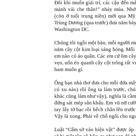
Đôi khi muốn giải trí, các cậu đến 
mảnh vải che thân!” nhảy múa. Nhớ 
(còn ở tuổi trung niên) mới qua Mỹ,
Trùng Dương (qua trước) đưa năm bảy 
Washington DC.
Chúng tôi ngồi một bàn, mỗi người mộ
năm cây cột kim loại sáng bóng. Mỗi
em nào có áo quần. Các em cứ ôm cây 
vẹo, uốn éo quanh cây cột trông rất v
ham muốn gì.
Ông bạn nhà thơ đưa cho mỗi đứa mấy
có xu nào) rồi ông ta làm trước, ch
khác cũng làm như vậy), nghĩa là cầm 
đứng sát mép sân khấu. Em vũ nữ cười
tay lấy tờ bạc rồi hếch chân lên trước
Vậy là xong. Phải về chỗ ngồi cho ngư
Luật “Cấm sờ vào hiện vật” được áp