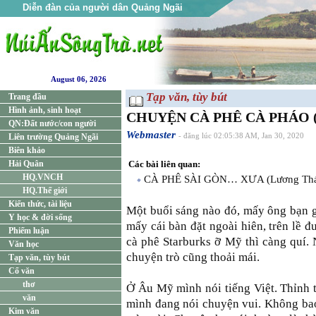
Diễn đàn của người dân Quảng Ngãi
August 06, 2026
Tạp văn, tùy bút
Trang đầu
Hình ảnh, sinh hoạt
CHUYỆN CÀ PHÊ CÀ PHÁO (
QN:Đất nước/con người
Webmaster
Liên trường Quảng Ngãi
- đăng lúc 02:05:38 AM, Jan 30, 2020
Biên khảo
Hải Quân
Các bài liên quan:
HQ.VNCH
CÀ PHÊ SÀI GÒN… XƯA (Lương Thái
HQ.Thế giới
Kiến thức, tài liệu
Một buổi sáng nào đó, mấy ông bạn g
Y học & đời sống
mấy cái bàn đặt ngoài hiên, trên lề 
Phiếm luận
cà phê Starburks ỡ Mỹ thì càng quí.
Văn học
chuyện trò cũng thoải mái.
Tạp văn, tùy bút
Cổ văn
thơ
Ở Âu Mỹ mình nói tiếng Việt. Thỉnh t
văn
mình đang nói chuyện vui. Không bao
Kim văn