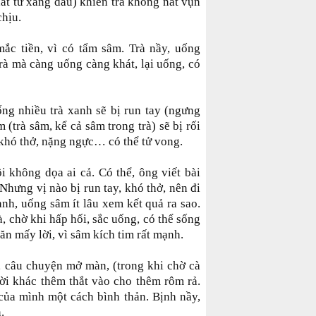
hất từ xăng dầu) khiến trà không nát vụn
chịu.
ắc tiền, vì có tẩm sâm. Trà nầy, uống
rà mà càng uống càng khát, lại uống, có
ng nhiều trà xanh sẽ bị run tay (ngưng
 (trà sâm, kể cả sâm trong trà) sẽ bị rối
, khó thở, nặng ngực… có thể tử vong.
ôi không dọa ai cả. Có thể, ông viết bài
 Nhưng vị nào bị run tay, khó thở, nên đi
anh, uống sâm ít lâu xem kết quả ra sao.
, chờ khi hấp hối, sắc uống, có thể sống
trăn mấy lời, vì sâm kích tim rất mạnh.
, câu chuyện mở màn, (trong khi chờ cà
ười khác thêm thắt vào cho thêm rôm rả.
của mình một cách bình thản. Bịnh nầy,
.