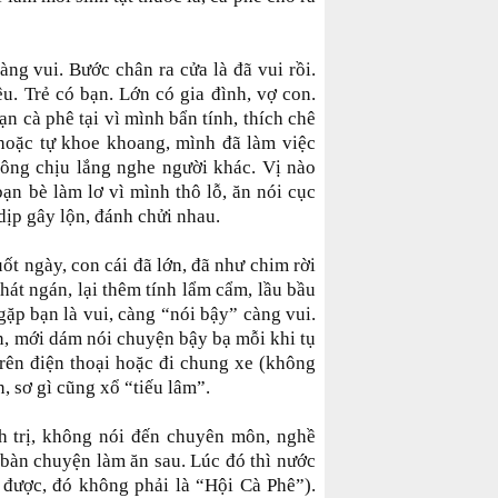
ng vui. Bước chân ra cửa là đã vui rồi.
êu. Trẻ có bạn. Lớn có gia đình, vợ con.
n cà phê tại vì mình bẩn tính, thích chê
 hoặc tự khoe khoang, mình đã làm việc
không chịu lắng nghe người khác. Vị nào
bạn bè làm lơ vì mình thô lỗ, ăn nói cục
dịp gây lộn, đánh chửi nhau.
uốt ngày, con cái đã lớn, đã như chim rời
phát ngán, lại thêm tính lẩm cẩm, lầu bầu
gặp bạn là vui, càng “nói bậy” càng vui.
n, mới dám nói chuyện bậy bạ mỗi khi tụ
trên điện thoại hoặc đi chung xe (không
, sơ gì cũng xổ “tiếu lâm”.
h trị, không nói đến chuyên môn, nghề
 bàn chuyện làm ăn sau. Lúc đó thì nước
g được, đó không phải là “Hội Cà Phê”).