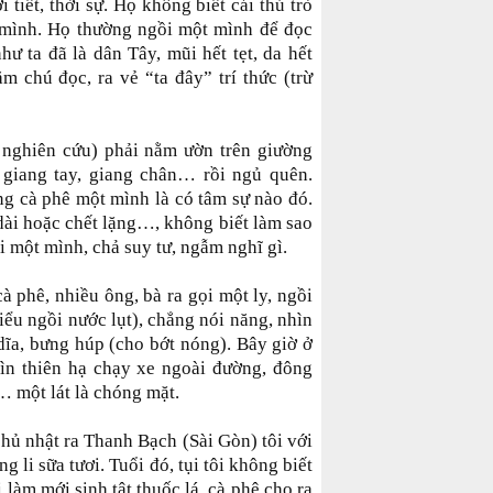
 tiết, thời sự. Họ không biết cái thú trò
 mình. Họ thường ngồi một mình để đọc
ư ta đã là dân Tây, mũi hết tẹt, da hết
 chú đọc, ra vẻ “ta đây” trí thức (trừ
 nghiên cứu) phải nằm ườn trên giường
 giang tay, giang chân… rồi ngủ quên.
g cà phê một mình là có tâm sự nào đó.
dài hoặc chết lặng…, không biết làm sao
 một mình, chả suy tư, ngẫm nghĩ gì.
 phê, nhiều ông, bà ra gọi một ly, ngồi
kiểu ngồi nước lụt), chẳng nói năng, nhìn
 dĩa, bưng húp (cho bớt nóng). Bây giờ ở
ìn thiên hạ chạy xe ngoài đường, đông
i… một lát là chóng mặt.
chủ nhật ra Thanh Bạch (Sài Gòn) tôi với
 li sữa tươi. Tuổi đó, tụi tôi không biết
i làm mới sinh tật thuốc lá, cà phê cho ra