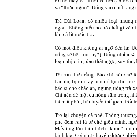
rồi nổ máy xe. Khói xe hơi (có hóa c
và “thơm ngon”. Uống vào chết ráng 
Trà Đài Loan, có nhiều loại nhưng m
ngon. Không hiểu họ bỏ chất gì vào t
khi cả lít nước trà.
Có một điều không ai ngờ đến là: Uố
uống sẽ hết run tay?). Uống nhiều sâm
loạn nhịp tim, đau thắt ngực, suy tim
Tôi xin thưa rằng. Báo chí nói chứ t
báo đó, bị run tay bèn đổ tội cho trà?
bác sĩ cho chắc ăn, ngưng uống trà x
Chỉ nên để một củ hồng sâm trong nhà
thêm ít phút, lưu luyến thế gian, trối 
Trở lại chuyện cà phê. Thông thường
phê đem ra) là tự chế giễu mình, ng
Mấy ông lớn tuổi thích “khoe” bịnh 
bịnh kia. Coi như chuyện đương nhiên