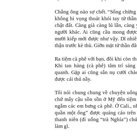
Chẳng ông nào sợ chết. “Sống chừng n
không hi vọng thoát khỏi tay tử thầ
chật đất. Càng già càng lú lẫn, càng 
người khác. Ai cũng cầu mong được
mười kiếp mới được như vậy. Dĩ nhiên
thận trước kẻ thù. Giỡn mặt tử thần đ
Ra tiệm cà phê với bạn, đôi khi còn th
Khi tan hàng (cà phê) tâm trí sảng
quanh. Gặp ai cũng sẵn nụ cười chào 
được cái thú nầy.
Tôi nói chung chung về chuyện uống
chứ mấy cậu sồn sồn ở Mỹ đến tiệm c
ngắm các em bưng cà phê. Ở Cali., n
quần một ống” được quảng cáo trên i
thanh niên (đi uống “trà Nghía”) chứ
làm gì.