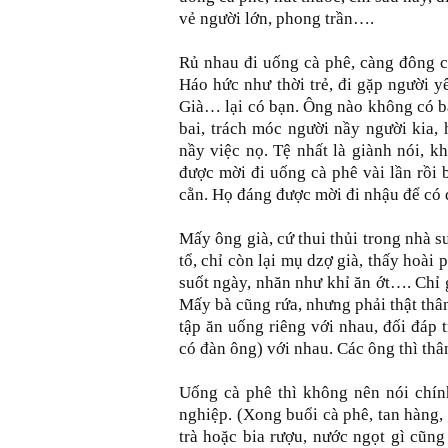
vẻ người lớn, phong trần….
Rủ nhau đi uống cà phê, càng đông cà
Háo hức như thời trẻ, đi gặp người y
Già… lại có bạn. Ông nào không có bạ
bai, trách móc người nầy người kia,
nầy việc nọ. Tệ nhất là giành nói, 
được mời đi uống cà phê vài lần rồi 
cằn. Họ đáng được mời đi nhậu để có 
Mấy ông già, cứ thui thủi trong nhà s
tổ, chỉ còn lại mụ dzợ già, thấy hoài 
suốt ngày, nhăn như khỉ ăn ớt…. Chỉ 
Mấy bà cũng rứa, nhưng phải thật thâ
tập ăn uống riêng với nhau, đối đáp 
có đàn ông) với nhau. Các ông thì thân
Uống cà phê thì không nên nói chín
nghiệp. (Xong buổi cà phê, tan hàng,
trà hoặc bia rượu, nước ngọt gì cũn