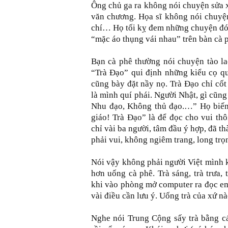
Ông chủ ga ra không nói chuyện sửa x
văn chương. Họa sĩ không nói chuyệ
chí… Họ tối kỵ đem những chuyện đó 
“mặc áo thụng vái nhau” trên bàn cà 
Bạn cà phê thường nói chuyện tào lao
“Trà Đạo” qui định những kiểu cọ qu
cũng bày đặt nầy nọ. Trà Đạo chỉ cố
là mình quí phái. Người Nhật, gì cũng
Nhu đạo, Không thủ đạo.…” Họ biến 
giáo! Trà Đạo” là để đọc cho vui thô
chỉ vài ba người, tâm đầu ý hợp, đã 
phải vui, không ngiêm trang, long tr
Nói vậy không phải người Việt mình 
hơn uống cà phê. Trà sáng, trà trưa, 
khi vào phòng mở computer ra đọc em
vài điều cần lưu ý. Uống trà của xứ n
Nghe nói Trung Cộng sấy trà bằng c