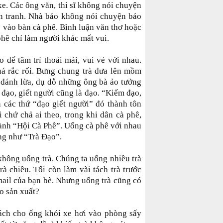
e. Các ông văn, thi sĩ không nói chuyện
n tranh. Nhà báo không nói chuyện báo
vào bàn cà phê. Bình luận văn thơ hoặc
phê chỉ làm người khác mất vui.
 để tâm trí thoải mái, vui vẻ với nhau.
á rắc rối. Bưng chung trà đưa lên mồm
t đánh lừa, dụ dỗ những ông bà ảo tưởng
 đạo, giết người cũng là đạo. “Kiếm đạo,
các thứ “đạo giết người” đó thành tôn
i chứ chả ai theo, trong khi dân cà phê,
thành “Hội Cà Phê”. Uống cà phê với nhau
ọng như “Trà Đạo”.
không uống trà. Chúng ta uống nhiều trà
trà chiều. Tối còn làm vài tách trà trước
ail của bạn bè. Nhưng uống trà cũng có
ào sản xuất?
ách cho ống khói xe hơi vào phòng sấy