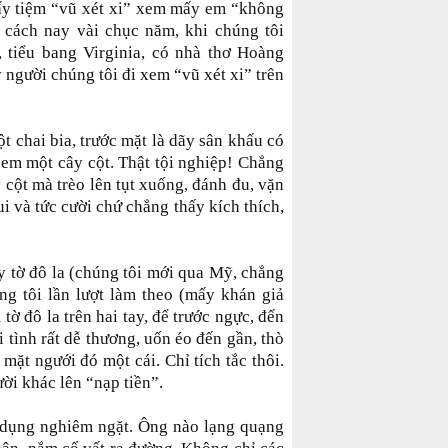
mấy tiệm “vũ xét xi” xem mấy em “không
cách nay vài chục năm, khi chúng tôi
 tiểu bang Virginia, có nhà thơ Hoàng
người chúng tôi đi xem “vũ xét xi” trên
t chai bia, trước mặt là dãy sân khấu có
 em một cây cột. Thật tội nghiệp! Chẳng
cột mà trèo lên tụt xuống, đánh đu, vặn
ui và tức cười chứ chẳng thấy kích thích,
 tờ đô la (chúng tôi mới qua Mỹ, chẳng
úng tôi lần lượt làm theo (mấy khán giả
tờ đô la trên hai tay, để trước ngực, đến
 tình rất dễ thương, uốn éo đến gần, thò
 mặt ngưới đó một cái. Chỉ tích tắc thôi.
ời khác lên “nạp tiền”.
 dụng nghiêm ngặt. Ông nào lạng quạng