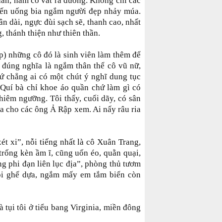
nhân, nắm cổ vất ra đường. Không chỉ các
đến uống bia ngắm người đẹp nhảy múa.
n dài, ngực đùi sạch sẽ, thanh cao, nhất
, thánh thiện như thiên thần.
p) những cô đó là sinh viên làm thêm để
, đúng nghĩa là ngắm thân thể cô vũ nữ,
ứ chẳng ai có một chút ý nghĩ dung tục
 Quí bà chỉ khoe áo quần chứ làm gì có
hiêm ngưỡng. Tôi thấy, cuối dãy, có sân
a cho các ông Ả Rập xem. Ai nấy râu ria
ét xi”, nỗi tiếng nhất là cô Xuân Trang,
trống kèn ầm ĩ, cũng uốn éo, quằn quại,
ng phi đạn liên lục địa”, phòng thủ tươm
gồi ghế dựa, ngắm mấy em tắm biển còn
 tụi tôi ở tiểu bang Virginia, miền đông