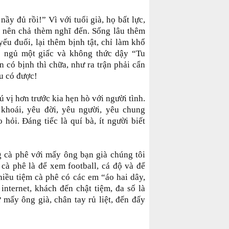
ầy đủ rồi!” Vì với tuổi già, họ bất lực,
n nên chả thèm nghĩ đến. Sống lâu thêm
yếu đuối, lại thêm bịnh tật, chỉ làm khổ
 ngủ một giấc và không thức dậy “Tu
 có bịnh thì chữa, như ra trận phải cẩn
âu có được!
ú vị hơn trước kia hẹn hò với người tình.
 khoái, yêu đời, yêu người, yêu chung
hỏi. Đáng tiếc là quí bà, ít người biết
 cà phê với mấy ông bạn già chúng tôi
à phê là để xem football, cá độ và để
hiều tiệm cà phê có các em “áo hai dây,
nternet, khách đến chật tiệm, đa số là
 mấy ông già, chân tay rủ liệt, đến đấy