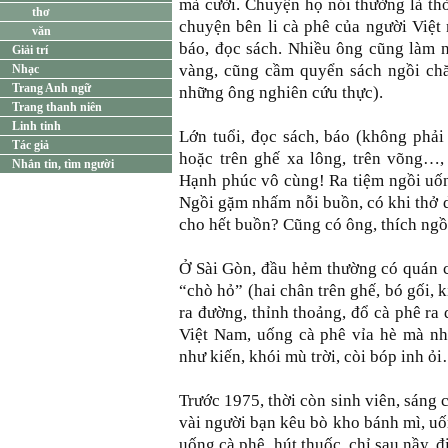
mà cười. Chuyện họ nói thường là thời
thơ
chuyện bên li cà phê của người Việt
văn
báo, đọc sách. Nhiều ông cũng làm nh
Giải trí
vàng, cũng cầm quyển sách ngồi chăm
Nhạc
Trang Anh ngữ
những ông nghiên cứu thực).
Trang thanh niên
Linh tinh
Lớn tuổi, đọc sách, báo (không phải
Tác giả
hoặc trên ghế xa lông, trên võng…,
Nhắn tin, tìm người
Hạnh phúc vô cùng! Ra tiệm ngồi uốn
Ngồi gặm nhấm nỗi buồn, có khi thở 
cho hết buồn? Cũng có ông, thích ngồi
Ở Sài Gòn, đầu hẻm thường có quán cà
“chò hỏ” (hai chân trên ghế, bó gối, 
ra đường, thỉnh thoảng, đổ cà phê ra
Việt Nam, uống cà phê vỉa hè mà nh
như kiến, khói mù trời, còi bóp inh ỏ
Trước 1975, thời còn sinh viên, sáng 
vài người bạn kêu bò kho bánh mì, uống
uống cà phê, hút thuốc, chỉ sau nầy, đ