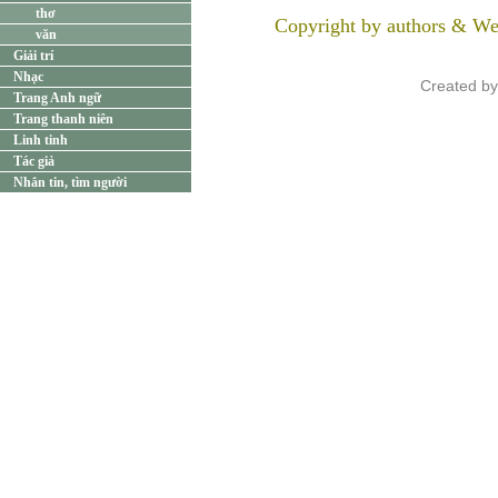
thơ
Copyright by authors & We
văn
Giải trí
Nhạc
Created b
Trang Anh ngữ
Trang thanh niên
Linh tinh
Tác giả
Nhắn tin, tìm người