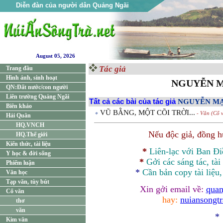
Diễn đàn của người dân Quảng Ngãi
August 05, 2026
Tác giả
Trang đầu
Hình ảnh, sinh hoạt
NGUYỄN 
QN:Đất nước/con người
Liên trường Quảng Ngãi
Tất cả các bài của tác giả
NGUYỄN M
Biên khảo
VŨ BẰNG, MỘT CÕI TRỜI...
- Văn (Cổ 
Hải Quân
HQ.VNCH
Nếu độc giả, đồng 
HQ.Thế giới
Kiến thức, tài liệu
*
Liên-lạc với Ban Đ
Y học & đời sống
*
Gởi các sáng tác, tài
Phiếm luận
*
Cần bản
copy
tài liệu
Văn học
Tạp văn, tùy bút
Xin gởi email về:
quan
Cổ văn
hay:
nuiansongt
thơ
văn
*
Kim văn