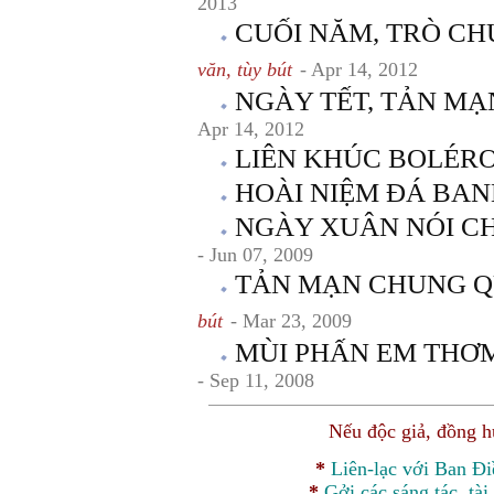
2013
CUỐI NĂM, TRÒ CH
văn, tùy bút
- Apr 14, 2012
NGÀY TẾT, TẢN M
Apr 14, 2012
LIÊN KHÚC BOLÉR
HOÀI NIỆM ĐÁ BA
NGÀY XUÂN NÓI C
- Jun 07, 2009
TẢN MẠN CHUNG Q
bút
- Mar 23, 2009
MÙI PHẤN EM THƠ
- Sep 11, 2008
Nếu độc giả, đồng 
*
Liên-lạc với Ban Đ
*
Gởi các sáng tác, tài