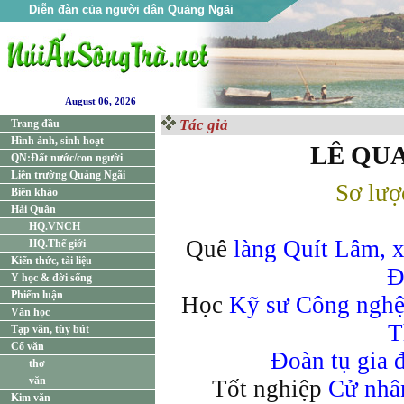
Diễn đàn của người dân Quảng Ngãi
August 06, 2026
Tác giả
Trang đầu
Hình ảnh, sinh hoạt
LÊ QU
QN:Đất nước/con người
Liên trường Quảng Ngãi
Sơ lượ
Biên khảo
Hải Quân
HQ.VNCH
Quê
làng Quít Lâm, 
HQ.Thế giới
Kiến thức, tài liệu
Đ
Y học & đời sống
Phiếm luận
Học
Kỹ sư Công nghệ
Văn học
T
Tạp văn, tùy bút
Cổ văn
Đoàn tụ gia 
thơ
văn
Tốt nghiệp
Cử nhâ
Kim văn