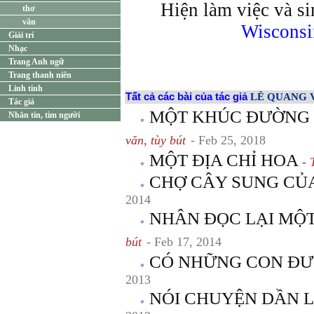
Hiện làm việc và s
thơ
văn
Wisconsi
Giải trí
Nhạc
Trang Anh ngữ
Trang thanh niên
Linh tinh
Tất cả các bài của tác giả
LÊ QUANG 
Tác giả
MỘT KHÚC ĐƯỜNG 
Nhắn tin, tìm người
văn, tùy bút
- Feb 25, 2018
MỘT ĐỊA CHỈ HOA
- 
CHỢ CÂY SUNG CỦA
2014
NHÂN ĐỌC LẠI MỘT
bút
- Feb 17, 2014
CÓ NHỮNG CON Đ
2013
NÓI CHUYỆN DẦN 