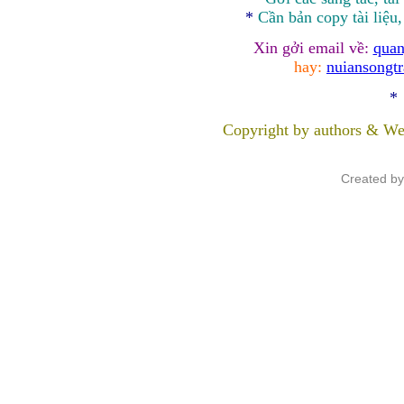
*
Cần bản
copy
tài liệu
Xin gởi email về:
quan
hay:
nuiansongt
*
Copyright by authors & We
Created b