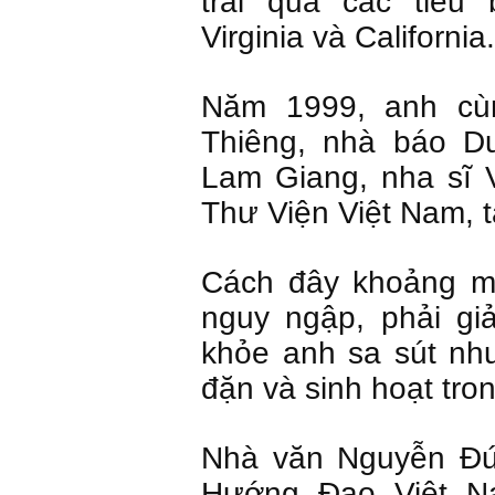
trải qua các tiểu 
Virginia và California.
Năm 1999, anh cù
Thiêng, nhà báo D
Lam Giang, nha sĩ 
Thư Viện Việt Nam, t
Cách đây khoảng m
nguy ngập, phải gi
khỏe anh sa sút nh
đặn và sinh hoạt tro
Nhà văn Nguyễn Đứ
Hướng Đạo Việt N