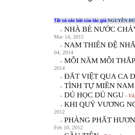
Tất cả các bài của tác giả
NGUYỄN ĐỨ
NHÀ BÈ NƯỚC CHẢY
Mar 14, 2015
NAM THIÊN ĐỆ NH
04, 2014
MỖI NĂM MỖI THẮP
2014
ĐẤT VIỆT QUA CA 
TÌNH TỰ MIỀN NAM
DỦ HỌC DỦ NGU
- Vă
KHI QUỶ VƯƠNG NG
2012
PHẢNG PHẤT HƯƠN
Feb 10, 2012