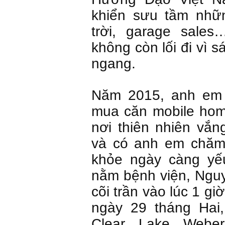
khiển sưu tầm nhữ
trời, garage sale
không còn lối đi vì 
ngang.
Năm 2015, anh em
mua căn mobile hom
nơi thiên nhiên vắ
và có anh em chăm
khỏe ngày càng yế
nằm bệnh viện, Ngu
cõi trần vào lúc 1 gi
ngày 29 tháng Hai,
Clear Lake Weber