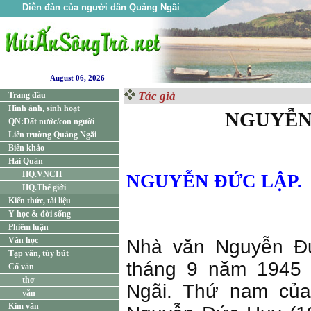
Diễn đàn của người dân Quảng Ngãi
August 06, 2026
Tác giả
Trang đầu
Hình ảnh, sinh hoạt
NGUYỄN
QN:Đất nước/con người
Liên trường Quảng Ngãi
Biên khảo
Hải Quân
HQ.VNCH
NGUYỄN ĐỨC LẬP.
HQ.Thế giới
Kiến thức, tài liệu
Y học & đời sống
Phiếm luận
Văn học
Nhà văn Nguyễn Đứ
Tạp văn, tùy bút
tháng 9 năm 1945 
Cổ văn
thơ
Ngãi. Thứ nam của
văn
Kim văn