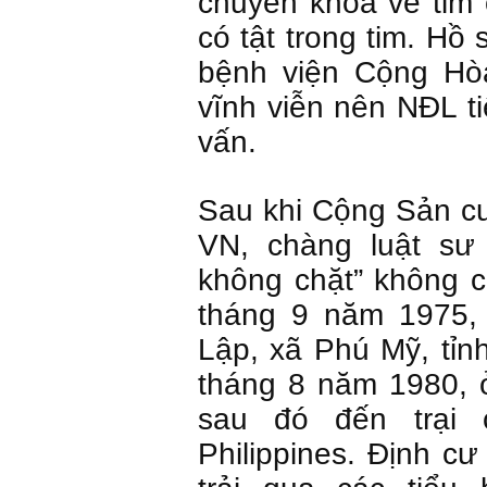
chuyên khoa về tim
có tật trong tim. Hồ
bệnh viện Cộng Hò
vĩnh viễn nên NĐL t
vấn.
Sau khi Cộng Sản 
VN, chàng luật sư 
không chặt” không 
tháng 9 năm 1975,
Lập, xã Phú Mỹ, tỉn
tháng 8 năm 1980, ở
sau đó đến trại c
Philippines. Định c