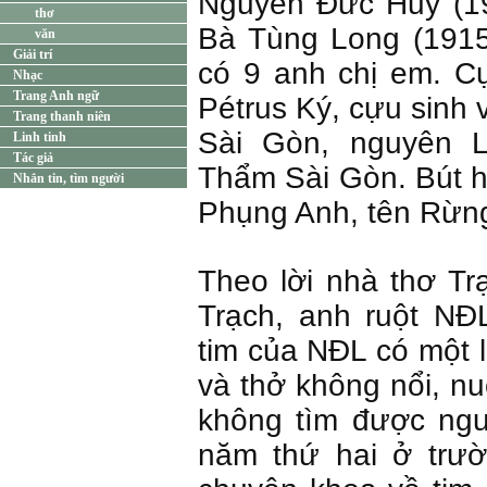
Nguyễn Đức Huy (1
thơ
Bà Tùng Long (1915
văn
Giải trí
có 9 anh chị em. C
Nhạc
Trang Anh ngữ
Pétrus Ký, cựu sinh 
Trang thanh niên
Sài Gòn, nguyên 
Linh tinh
Tác giả
Thẩm Sài Gòn. Bút 
Nhắn tin, tìm người
Phụng Anh, tên Rừng
Theo lời nhà thơ 
Trạch, anh ruột NĐL
tim của NĐL có một 
và thở không nổi, n
không tìm được ng
năm thứ hai ở trư