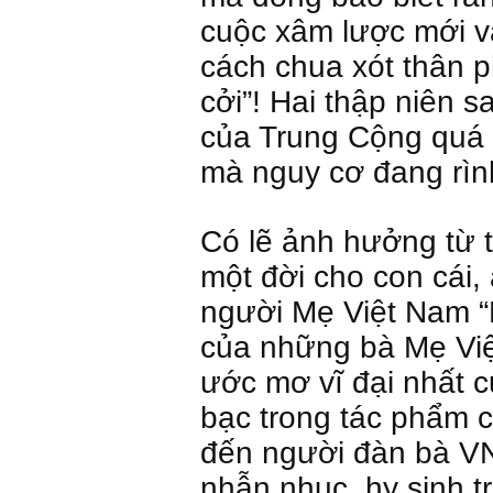
cuộc xâm lược mới 
cách chua xót thân 
cởi”! Hai thập niên 
của Trung Cộng quá l
mà nguy cơ đang rìn
Có lẽ ảnh hưởng từ 
một đời cho con cái,
người Mẹ Việt Nam 
của những bà Mẹ Việt
ước mơ vĩ đại nhất c
bạc trong tác phẩm c
đến người đàn bà VN
nhẫn nhục, hy sinh 