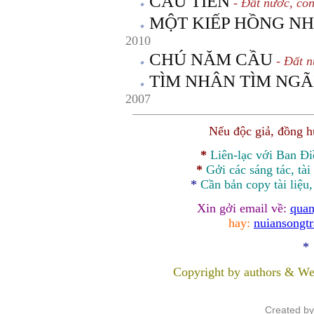
CẦU TIÊN
- Đất nước, co
MỘT KIẾP HỒNG N
2010
CHÚ NĂM CẦU
- Đất n
TÌM NHÂN TÌM NGÃ
2007
Nếu độc giả, đồng 
*
Liên-lạc với Ban Đ
*
Gởi các sáng tác, tài
*
Cần bản
copy
tài liệu
Xin gởi email về:
quan
hay:
nuiansongt
*
Copyright by authors & We
Created b