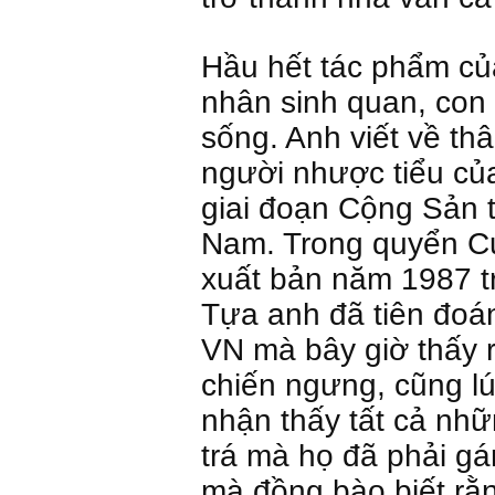
Hầu hết tác phẩm củ
nhân sinh quan, con 
sống. Anh viết về th
người nhược tiểu của
giai đoạn Cộng Sản t
Nam. Trong quyển C
xuất bản năm 1987 t
Tựa anh đã tiên đoá
VN mà bây giờ thấy r
chiến ngưng, cũng l
nhận thấy tất cả nhữ
trá mà họ đã phải gán
mà đồng bào biết rằn