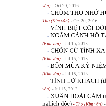
văn)
- Oct 20, 2016
CHÙM THƠ NHỚ HUẾ 
Thơ (Kim văn)
- Oct 20, 2016
VĨNH BIỆT CÕI ĐỜ
NGẮM CẢNH HỒ TÂY 
(Kim văn)
- Jul 15, 2013
CHỐN CŨ TÌNH XA (t
(Kim văn)
- Jul 15, 2013
BỐN MÙA KỶ NIỆM (
(Kim văn)
- Jul 15, 2013
TÌNH LỮ KHÁCH (thu
văn)
- Jul 15, 2013
XUÂN HOÀI CẢM (thủ
nghịch độc)
- Thơ (Kim văn)
-