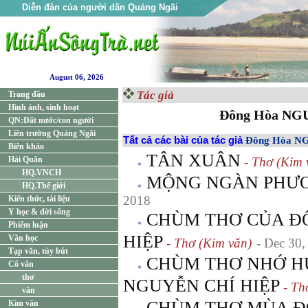
Diễn đàn của người dân Quảng Ngãi
August 06, 2026
Tác giả
Trang đầu
Hình ảnh, sinh hoạt
Đông Hòa NG
QN:Đất nước/con người
Liên trường Quảng Ngãi
Tất cả các bài của tác giả
Đông Hòa N
Biên khảo
TÂN XUÂN
Hải Quân
- Thơ (Kim 
HQ.VNCH
MỘNG NGÀN PHƯƠ
HQ.Thế giới
2018
Kiến thức, tài liệu
Y học & đời sống
CHÙM THƠ CỦA Đ
Phiếm luận
HIỆP
Văn học
- Thơ (Kim văn)
- Dec 30,
Tạp văn, tùy bút
CHÙM THƠ NHỚ H
Cổ văn
thơ
NGUYỄN CHÍ HIỆP
- Th
văn
CHÙM THƠ MÙA Đ
Kim văn