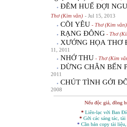
ĐÊM HUẾ ĐỢI NGƯỜI
Thơ (Kim văn)
- Jul 15, 2013
CÕI YÊU
- Thơ (Kim văn)
RẠNG ĐÔNG
- Thơ (Ki
XƯỚNG HỌA THƠ
11, 2011
NHỚ THU
- Thơ (Kim vă
DỪNG CHÂN BẾN 
2011
CHÚT TÌNH GỞI Đ
2008
Nếu độc giả, đồng 
*
Liên-lạc với Ban Đ
*
Gởi các sáng tác, tài
*
Cần bản
copy
tài liệu