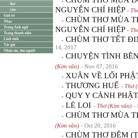
thơ
NGUYỄN CHÍ HIỆP
- Th
văn
Giải trí
CHÙM THƠ MÙA T
Nhạc
Trang Anh ngữ
NGUYỄN CHÍ HIỆP
- Th
Trang thanh niên
CHÙM THƠ TẾT Đ
Linh tinh
Tác giả
14, 2017
Nhắn tin, tìm người
CHUYỆN TÌNH BÊN
(Kim văn)
- Nov 07, 2016
XUÂN VỀ LỐI PHẬ
THƯƠNG HUẾ
- Thơ 
QUY Y CẢNH PHẬ
LẺ LOI
- Thơ (Kim văn)
-
CHÙM THƠ MÙA T
(Kim văn)
- Oct 20, 2016
CHÙM THƠ ĐÊM (Thu