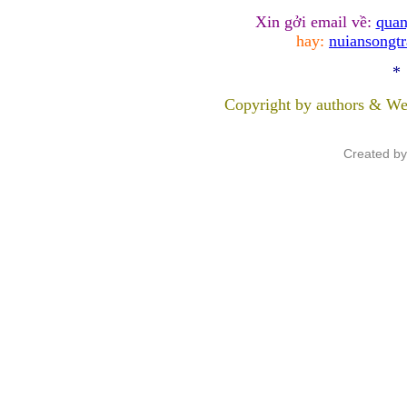
Xin gởi email về:
quan
hay:
nuiansongt
*
Copyright by authors & We
Created b