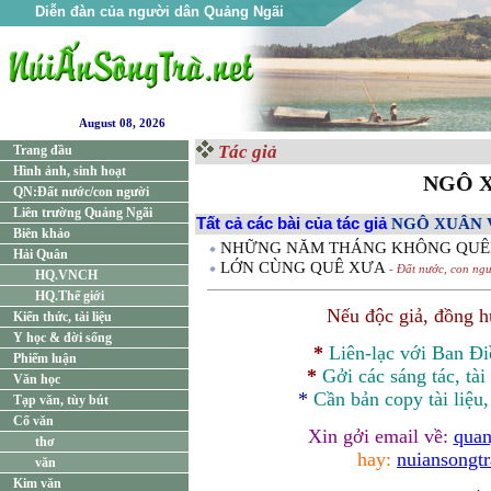
Diễn đàn của người dân Quảng Ngãi
August 08, 2026
Tác giả
Trang đầu
Hình ảnh, sinh hoạt
NGÔ 
QN:Đất nước/con người
Liên trường Quảng Ngãi
Tất cả các bài của tác giả
NGÔ XUÂN 
Biên khảo
NHỮNG NĂM THÁNG KHÔNG QU
Hải Quân
LỚN CÙNG QUÊ XƯA
- Đất nước, con ngư
HQ.VNCH
HQ.Thế giới
Nếu độc giả, đồng 
Kiến thức, tài liệu
Y học & đời sống
*
Liên-lạc với Ban Đ
Phiếm luận
*
Gởi các sáng tác, tài
Văn học
*
Cần bản
copy
tài liệu
Tạp văn, tùy bút
Cổ văn
Xin gởi email về:
quan
thơ
hay:
nuiansongt
văn
Kim văn