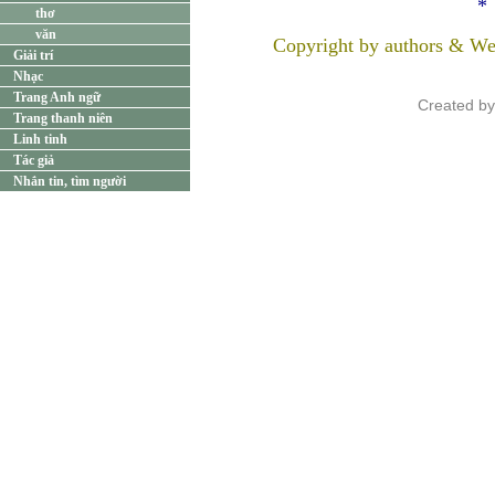
*
thơ
văn
Copyright by authors & We
Giải trí
Nhạc
Trang Anh ngữ
Created b
Trang thanh niên
Linh tinh
Tác giả
Nhắn tin, tìm người