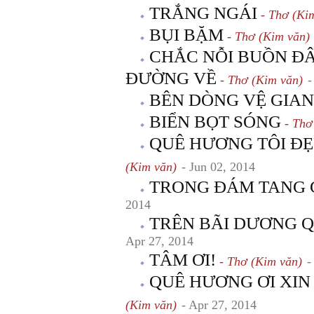
TRẮNG NGÁI
- Thơ (Ki
BỤI BẶM
- Thơ (Kim văn)
CHẮC NỖI BUỒN Đ
ĐƯỜNG VỀ
- Thơ (Kim văn)
-
BÊN DÒNG VỆ GIA
BIỂN BỌT SÓNG
- Thơ
QUÊ HƯƠNG TÔI ĐẸP
(Kim văn)
- Jun 02, 2014
TRONG ĐÁM TANG 
2014
TRÊN BÃI DƯƠNG 
Apr 27, 2014
TÂM ƠI!
- Thơ (Kim văn)
-
QUÊ HƯƠNG ƠI XIN
(Kim văn)
- Apr 27, 2014