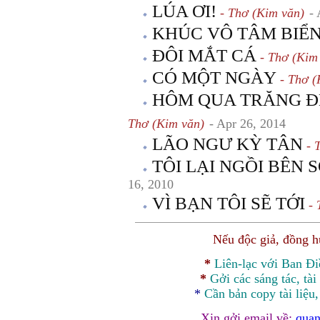
LÚA ƠI!
- Thơ (Kim văn)
-
KHÚC VÔ TÂM BIỂ
ĐÔI MẮT CÁ
- Thơ (Kim
CÓ MỘT NGÀY
- Thơ (
HÔM QUA TRĂNG Đ
Thơ (Kim văn)
- Apr 26, 2014
LÃO NGƯ KỲ TÂN
- 
TÔI LẠI NGỒI BÊN 
16, 2010
VÌ BẠN TÔI SẼ TỚI
- 
Nếu độc giả, đồng 
*
Liên-lạc với Ban Đ
*
Gởi các sáng tác, tài
*
Cần bản
copy
tài liệu
Xin gởi email về:
quan