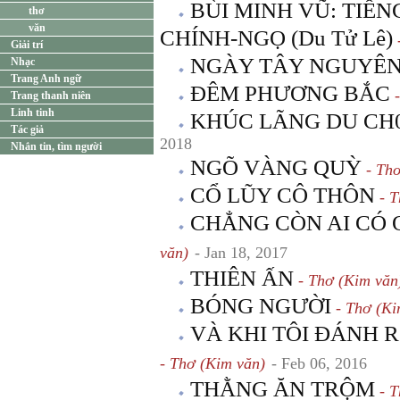
BÙI MINH VŨ: TIẾN
thơ
văn
CHÍNH-NGỌ (Du Tử Lê)
-
Giải trí
NGÀY TÂY NGUYÊ
Nhạc
Trang Anh ngữ
ĐÊM PHƯƠNG BẮC
-
Trang thanh niên
Linh tinh
KHÚC LÃNG DU CH
Tác giả
2018
Nhắn tin, tìm người
NGÕ VÀNG QUỲ
- Thơ
CỔ LŨY CÔ THÔN
- T
CHẲNG CÒN AI CÓ
văn)
- Jan 18, 2017
THIÊN ẤN
- Thơ (Kim văn
BÓNG NGƯỜI
- Thơ (Ki
VÀ KHI TÔI ĐÁNH 
- Thơ (Kim văn)
- Feb 06, 2016
THẰNG ĂN TRỘM
- T