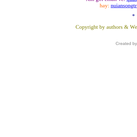
hay:
nuiansongt
*
Copyright by authors & We
Created b