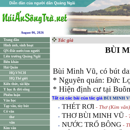
Diễn đàn của người dân Quảng Ngãi
August 06, 2026
Tác giả
Trang đầu
Hình ảnh, sinh hoạt
BÙI M
QN:Đất nước/con người
Liên trường Quảng Ngãi
Biên khảo
Hải Quân
Bùi Minh Vũ, có bút da
HQ.VNCH
* Nguyên quán: Đức Lợ
HQ.Thế giới
Kiến thức, tài liệu
* Hiện định cư tại Buô
Y học & đời sống
Phiếm luận
Tất cả các bài của tác giả
BÙI MINH V
Văn học
THÉT RƠI
Tạp văn, tùy bút
- Thơ (Kim văn)
Cổ văn
THƠ BÙI MINH VŨ
- 
thơ
văn
NƯỚC TRỔ BÔNG
- T
Kim văn