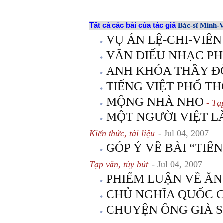
Tất cả các bài của tác giả
Bác-sĩ Min
VỤ ÁN LỆ-CHI-VIÊN
VĂN ĐIẾU NHẠC P
ANH KHÓA THẦY Đ
TIẾNG VIỆT PHỔ T
MỘNG NHÀ NHO
- Tạp
MỘT NGƯỜI VIỆT LÀ
Kiến thức, tài liệu
- Jul 04, 2007
GÓP Ý VỀ BÀI “TI
Tạp văn, tùy bút
- Jul 04, 2007
PHIẾM LUẬN VỀ ĂN
CHỦ NGHĨA QUỐC GI
CHUYỆN ÔNG GIÀ SĨ