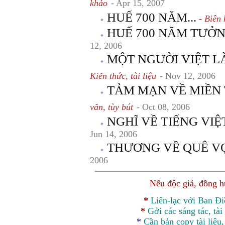
khảo
- Apr 15, 2007
HUẾ 700 NĂM...
- Biên 
HUẾ 700 NĂM TƯỞ
12, 2006
MỘT NGƯỜI VIỆT 
Kiến thức, tài liệu
- Nov 12, 2006
TẢM MẠN VỀ MIỀN
văn, tùy bút
- Oct 08, 2006
NGHĨ VỀ TIẾNG VI
Jun 14, 2006
THƯƠNG VỀ QUÊ V
2006
Nếu độc giả, đồng 
*
Liên-lạc với Ban Đ
*
Gởi các sáng tác, tài
*
Cần bản
copy
tài liệu