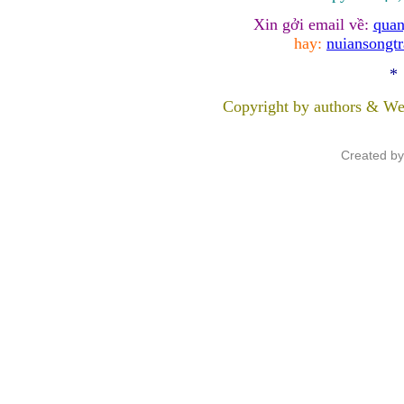
Xin gởi email về:
quan
hay:
nuiansongt
*
Copyright by authors & We
Created b