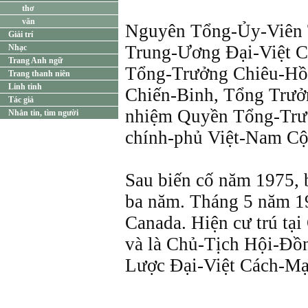
thơ
văn
Nguyên Tổng-Ủy-Viên
Giải trí
Trung-Ương Ðại-Việt 
Nhạc
Trang Anh ngữ
Tổng-Trưởng Chiêu-Hồ
Trang thanh niên
Linh tinh
Chiến-Binh, Tổng Trư
Tác giả
nhiệm Quyền Tổng-Trư
Nhắn tin, tìm người
chính-phủ Việt-Nam C
Sau biến cố năm 1975, b
ba năm. Tháng 5 năm 19
Canada. Hiện cư trú tại
và là Chủ-Tịch Hội-Ðồ
Lược Ðại-Việt Cách-M