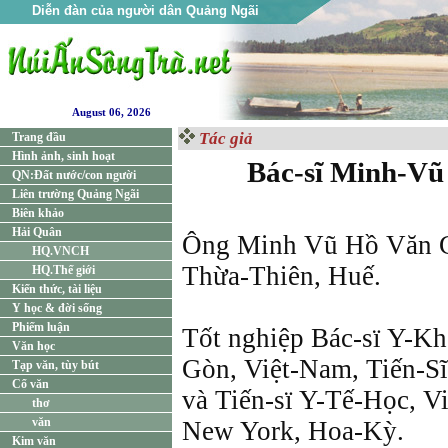
Diễn đàn của người dân Quảng Ngãi
August 06, 2026
Tác giả
Trang đầu
Hình ảnh, sinh hoạt
Bác-sĩ Minh-
QN:Đất nước/con người
Liên trường Quảng Ngãi
Biên khảo
Hải Quân
Ông Minh Vũ Hồ Văn C
HQ.VNCH
Thừa-Thiên, Huế.
HQ.Thế giới
Kiến thức, tài liệu
Y học & đời sống
Phiếm luận
Tốt nghiệp Bác-sï Y-Kh
Văn học
Gòn, Việt-Nam, Tiến-
Tạp văn, tùy bút
Cổ văn
và Tiến-sï Y-Tế-Học, V
thơ
văn
New York, Hoa-Kỳ.
Kim văn