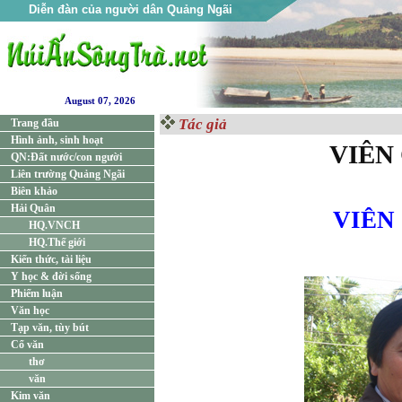
Diễn đàn của người dân Quảng Ngãi
August 07, 2026
Tác giả
Trang đầu
Hình ảnh, sinh hoạt
VIÊN
QN:Đất nước/con người
Liên trường Quảng Ngãi
Biên khảo
Hải Quân
VIÊN
HQ.VNCH
HQ.Thế giới
Kiến thức, tài liệu
Y học & đời sống
Phiếm luận
Văn học
Tạp văn, tùy bút
Cổ văn
thơ
văn
Kim văn