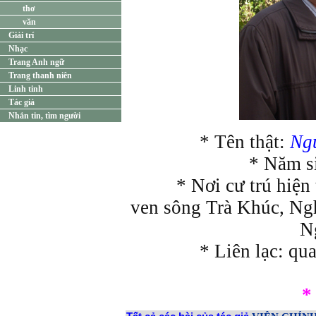
thơ
văn
Giải trí
Nhạc
Trang Anh ngữ
Trang thanh niên
Linh tinh
Tác giả
Nhắn tin, tìm người
* Tên thật:
Ng
* Năm s
* Nơi cư trú hiện 
ven sông Trà Khúc, Ng
N
* Liên lạc: q
*