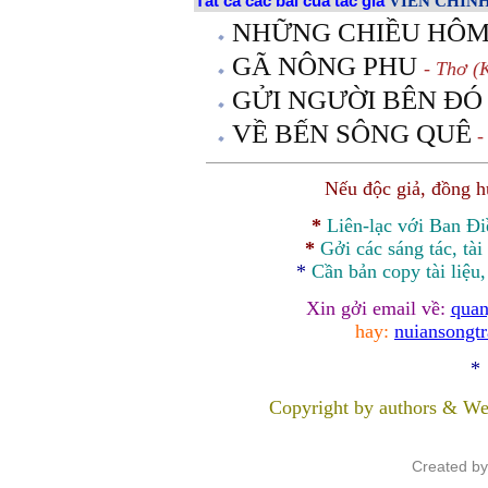
Tất cả các bài của tác giả
VIÊN CHÍN
NHỮNG CHIỀU HÔ
GÃ NÔNG PHU
- Thơ (
GỬI NGƯỜI BÊN ĐÓ
VỀ BẾN SÔNG QUÊ
-
Nếu độc giả, đồng 
*
Liên-lạc với Ban Đ
*
Gởi các sáng tác, tài
*
Cần bản
copy
tài liệu
Xin gởi email về:
quan
hay:
nuiansongt
*
Copyright by authors & We
Created b