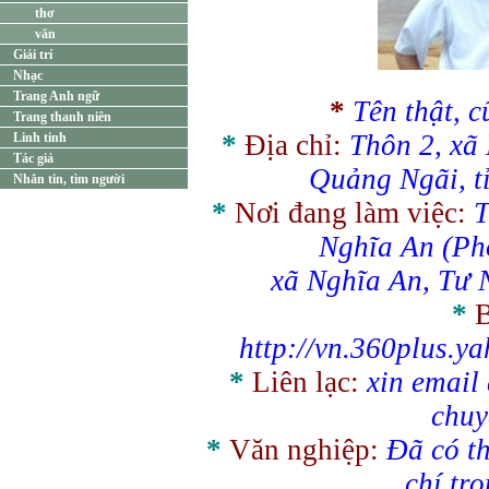
thơ
văn
Giải trí
Nhạc
Trang Anh ngữ
*
Tên thật, c
Trang thanh niên
*
Địa chỉ:
Thôn 2, xã
Linh tinh
Tác giả
Quảng Ngãi, t
Nhắn tin, tìm người
*
Nơi đang làm việc:
T
Nghĩa An (Ph
xã Nghĩa An, Tư 
*
B
http://vn.360plus.
*
Liên lạc:
xin email
chuy
*
Văn nghiệp:
Đã có th
chí tr