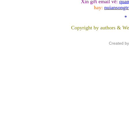
Xin gởi email về:
quan
hay:
nuiansongt
*
Copyright by authors & We
Created b