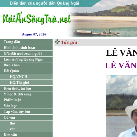
Diễn đàn của người dân Quảng Ngãi
August 07, 2026
Tác giả
Trang đầu
Hình ảnh, sinh hoạt
LÊ VĂ
QN:Đất nước/con người
Liên trường Quảng Ngãi
LÊ VĂ
Biên khảo
Hải Quân
HQ.VNCH
HQ.Thế giới
Kiến thức, tài liệu
Y học & đời sống
Phiếm luận
Văn học
Tạp văn, tùy bút
Cổ văn
thơ
văn
Kim văn