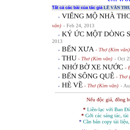
Tất cả các bài của tác giả
LÊ VĂN TH
VIẾNG MỘ NHÀ TH
văn)
- Feb 24, 2013
KÝ ỨC MỘT DÒNG 
2013
BẾN XƯA
- Thơ (Kim văn)
THU
- Thơ (Kim văn)
- Oct 2
NHỚ BỜ XE NƯỚC
- 
BẾN SÔNG QUÊ
- Thơ 
HÈ VỀ
- Thơ (Kim văn)
- Au
Nếu độc giả, đồng 
*
Liên-lạc với Ban Đ
*
Gởi các sáng tác, tài
*
Cần bản
copy
tài liệu