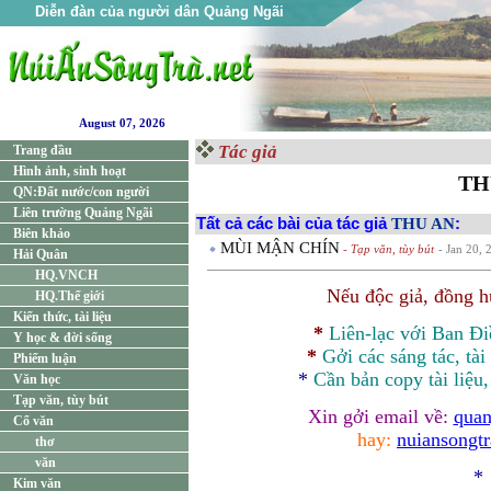
Diễn đàn của người dân Quảng Ngãi
August 07, 2026
Tác giả
Trang đầu
Hình ảnh, sinh hoạt
TH
QN:Đất nước/con người
Liên trường Quảng Ngãi
Tất cả các bài của tác giả
THU AN
:
Biên khảo
MÙI MẬN CHÍN
- Tạp văn, tùy bút
- Jan 20, 
Hải Quân
HQ.VNCH
Nếu độc giả, đồng 
HQ.Thế giới
Kiến thức, tài liệu
*
Liên-lạc với Ban Đ
Y học & đời sống
*
Gởi các sáng tác, tài
Phiếm luận
*
Cần bản
copy
tài liệu
Văn học
Tạp văn, tùy bút
Xin gởi email về:
quan
Cổ văn
hay:
nuiansongt
thơ
văn
*
Kim văn