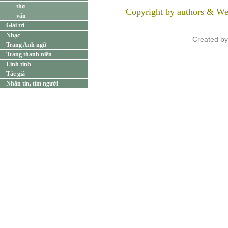
thơ
Copyright by authors & We
văn
Giải trí
Nhạc
Created b
Trang Anh ngữ
Trang thanh niên
Linh tinh
Tác giả
Nhắn tin, tìm người