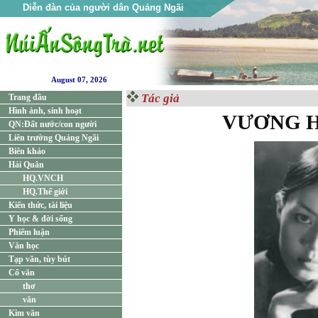
Diễn đàn của người dân Quảng Ngãi
August 07, 2026
Tác giả
Trang đầu
Hình ảnh, sinh hoạt
VƯƠNG H
QN:Đất nước/con người
Liên trường Quảng Ngãi
Biên khảo
Hải Quân
HQ.VNCH
HQ.Thế giới
Kiến thức, tài liệu
Y học & đời sống
Phiếm luận
Văn học
Tạp văn, tùy bút
Cổ văn
thơ
văn
Kim văn