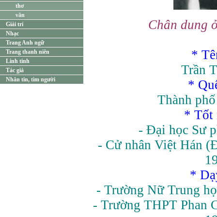
thơ
văn
Chân dung ở
Giải trí
Nhạc
Trang Anh ngữ
* Tê
Trang thanh niên
Linh tinh
Trần 
Tác giả
Nhắn tin, tìm người
* Qu
Thành phố
* Tốt
- Đại học Sư 
- Cử nhân Việt Hán (
1
* Dạ
- Trường Nữ Trung họ
- Trường THPT Phan C