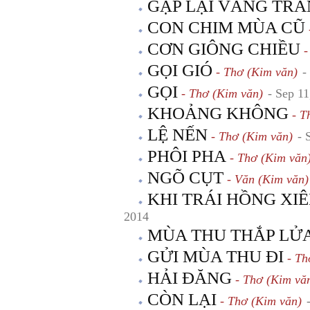
GẶP LẠI VẦNG TR
CON CHIM MÙA CŨ
CƠN GIÔNG CHIỀU
-
GỌI GIÓ
- Thơ (Kim văn)
-
GỌI
- Thơ (Kim văn)
- Sep 11
KHOẢNG KHÔNG
- T
LỆ NẾN
- Thơ (Kim văn)
- 
PHÔI PHA
- Thơ (Kim văn
NGÕ CỤT
- Văn (Kim văn)
KHI TRÁI HỒNG XI
2014
MÙA THU THẮP LỬ
GỬI MÙA THU ĐI
- Th
HẢI ĐĂNG
- Thơ (Kim vă
CÒN LẠI
- Thơ (Kim văn)