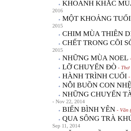
KHOẢNH KHẮC MÙ
2016
MỘT KHOẢNG TUỔI
2015
CHIM MÙA THIÊN D
CHẾT TRONG CÕI 
2015
NHỮNG MÙA NOEL
-
LỠ CHUYẾN ĐÒ
- Thơ 
HÀNH TRÌNH CUỐI
-
NỖI BUỒN CON NH
NHỮNG CHUYẾN TÀ
- Nov 22, 2014
BIỂN BÌNH YÊN
- Văn 
QUA SÔNG TRÀ KH
Sep 11, 2014