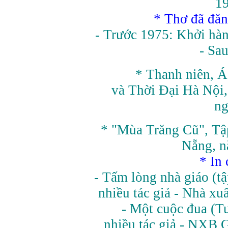
1
* Thơ đã đăn
- Trước 1975: Khởi hàn
- Sa
* Thanh niên, Á
và Thời Đại Hà Nội,
ng
* "Mùa Trăng Cũ", Tậ
Nẵng, 
* In
- Tấm lòng nhà giáo (tậ
nhiều tác giả - Nhà xu
- Một cuộc đua (T
nhiều tác giả - NXB 