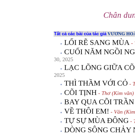
Chân dun
Tất cả các bài của tác giả
VƯƠNG HOÀ
LỐI RẼ SANG MÙA
- 
CUỐI NĂM NGỒI N
30, 2025
LẠC LÕNG GIỮA CÕ
2025
THÌ THẦM VỚI CỎ
- 
CÕI TỊNH
- Thơ (Kim văn)
BAY QUA CÕI TRẦN
VỀ THÔI EM!
- Văn (Kim
TỰ SỰ MÙA ĐÔNG
- 
DÒNG SÔNG CHẢY