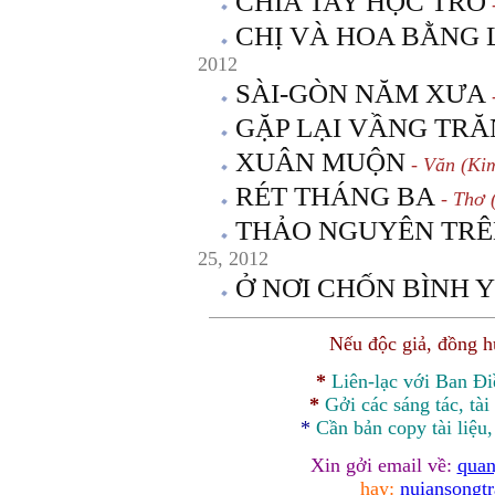
CHIA TAY HỌC TRÒ
CHỊ VÀ HOA BẰNG
2012
SÀI-GÒN NĂM XƯA
-
GẶP LẠI VẦNG TR
XUÂN MUỘN
- Văn (Ki
RÉT THÁNG BA
- Thơ 
THẢO NGUYÊN TRÊ
25, 2012
Ở NƠI CHỐN BÌNH 
Nếu độc giả, đồng 
*
Liên-lạc với Ban Đ
*
Gởi các sáng tác, tài
*
Cần bản
copy
tài liệu
Xin gởi email về:
quan
hay:
nuiansongt