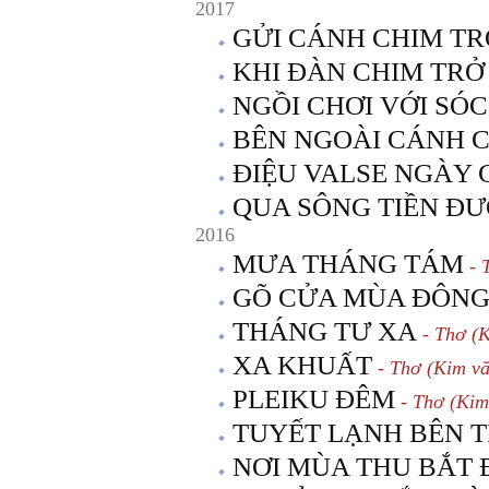
2017
GỬI CÁNH CHIM TR
KHI ĐÀN CHIM TRỞ
NGỒI CHƠI VỚI SÓC
BÊN NGOÀI CÁNH 
ĐIỆU VALSE NGÀY 
QUA SÔNG TIỀN Đ
2016
MƯA THÁNG TÁM
- 
GÕ CỬA MÙA ĐÔN
THÁNG TƯ XA
- Thơ (K
XA KHUẤT
- Thơ (Kim vă
PLEIKU ĐÊM
- Thơ (Kim
TUYẾT LẠNH BÊN T
NƠI MÙA THU BẮT