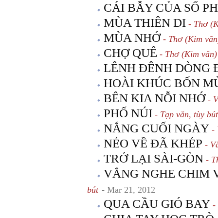
CÁI BẪY CỦA SỐ P
MÙA THIÊN DI
- Thơ (K
MÙA NHỚ
- Thơ (Kim văn
CHỢ QUÊ
- Thơ (Kim văn)
LÊNH ĐÊNH DÒNG 
HOÀI KHÚC BỐN M
BÊN KIA NỖI NHỚ
- V
PHỐ NÚI
- Tạp văn, tùy bút
NẮNG CUỐI NGÀY
- 
NẺO VỀ ĐÃ KHÉP
- V
TRỞ LẠI SÀI-GÒN
- T
VẲNG NGHE CHIM V
bút
- Mar 21, 2012
QUA CẦU GIÓ BAY
-