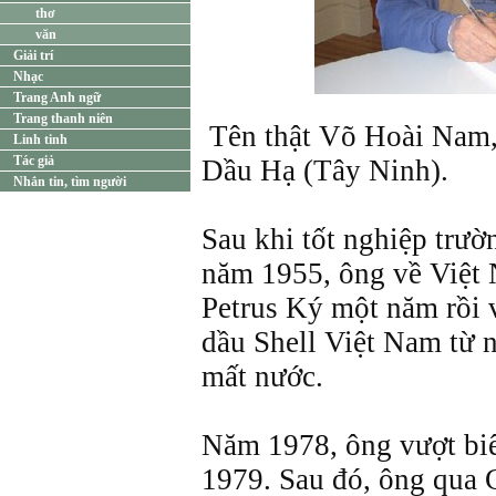
thơ
văn
Giải trí
Nhạc
Trang Anh ngữ
Trang thanh niên
Tên thật Võ Hoài Nam,
Linh tinh
Tác giả
Dầu Hạ (Tây Ninh).
Nhắn tin, tìm người
Sau khi tốt nghiệp trườ
năm 1955, ông về Việt
Petrus Ký một năm rồi 
dầu Shell Việt Nam từ 
mất nước.
Năm 1978, ông vượt biê
1979. Sau đó, ông qua C