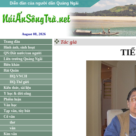
Diễn đàn của người dân Quảng Ngãi
August 08, 2026
Tác giả
Trang đầu
Hình ảnh, sinh hoạt
TIỂ
QN:Đất nước/con người
Liên trường Quảng Ngãi
Biên khảo
Hải Quân
HQ.VNCH
HQ.Thế giới
Kiến thức, tài liệu
Y học & đời sống
Phiếm luận
Văn học
Tạp văn, tùy bút
Cổ văn
thơ
văn
Kim văn