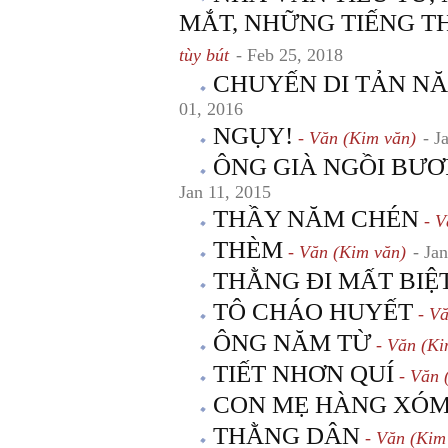
MẮT, NHỮNG TIẾNG THỞ
tùy bút
- Feb 25, 2018
CHUYẾN DI TẢN NĂ
01, 2016
NGỤY!
- Văn (Kim văn)
- J
ÔNG GIÀ NGỒI BƯƠ
Jan 11, 2015
THẦY NĂM CHÉN
- V
THÈM
- Văn (Kim văn)
- Ja
THẰNG ĐI MẤT BIỆ
TÔ CHÁO HUYẾT
- Vă
ÔNG NĂM TỪ
- Văn (Ki
TIẾT NHƠN QUÍ
- Văn 
CON MẸ HÀNG XÓ
THẰNG DÂN
- Văn (Kim