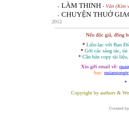
LÀM THINH
- Văn (Kim 
CHUYỆN THUỞ GIA
2012
Nếu độc giả, đồng 
*
Liên-lạc với Ban Đ
*
Gởi các sáng tác, tài
*
Cần bản
copy
tài liệu
Xin gởi email về:
quan
hay:
nuiansongt
*
Copyright by authors & We
Created b