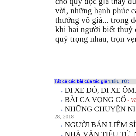
cho quý độc giả thấy đư
vời, những hạnh phúc c
thưởng vô giá... trong 
khi hai người biết thuỷ
quý trọng nhau, trọn vẹ
Tất cả các bài của tác giả
TIỂU TỬ
:
ĐI XE ĐÒ, ĐI XE ÔM
BÀI CA VỌNG CỔ
- Vă
NHỮNG CHUYỆN N
28, 2018
NGƯỜI BÁN LIÊM SỈ
NHÀ VĂN TIỂU TỬ,