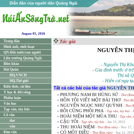
Diễn đàn của người dân Quảng Ngãi
August 05, 2026
Tác giả
Trang đầu
Hình ảnh, sinh hoạt
NGUYỄN TH
QN:Đất nước/con người
Liên trường Quảng Ngãi
Biên khảo
- Nguyễn Thị Kh
Hải Quân
- Gia đình trước ở t
Thị xã 
HQ.VNCH
- Hiên cư ngụ tạ
HQ.Thế giới
Kiến thức, tài liệu
Tất cả các bài của tác giả
NGUYỄN TH
Y học & đời sống
PHƯƠNG NAM BI HÙNG SỬ
- Thơ (Kim
Phiếm luận
HỒN TÔI VIẾT MỘT BÀI THƠ
- Thơ (K
Văn học
NGUYỄN NGỌC NHƯ QUỲNH
- Thơ (
Tạp văn, tùy bút
RỒI CŨNG PHÔI PHA
- Tạp văn, tùy bút
- 
Cổ văn
HOÀI NIỆM MỘT MÙA THU
- Tạp văn, 
thơ
CẬU TÔI
- Tạp văn, tùy bút
- Jan 13, 2015
văn
THU HOÀI NIỆM
- Thơ (Kim văn)
- Nov 17,
Kim văn
CÓ MỘT ĐIỀU
- Thơ (Kim văn)
- Sep 12, 201