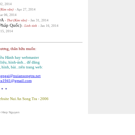
 02, 2014
(Kim văn)
- Apr 27, 2014
ar 06, 2014
OA
- Thơ (Kim văn)
- Jan 31, 2014
háp Quốc)
- Linh tinh
- Jan 16, 2014
 15, 2014
hương, thân hữu muốn:
Điều Hành hay webmaster
 liệu, hình-ảnh... để đăng
, hình, bài...trên trang web:
gngai@nuiansongtra.net
tra1941@gmail.com
 * *
bsite Nui An Song Tra -
2006
y Hiep Nguyen