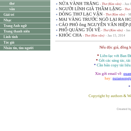
NỬA VÀNH TRĂNG
thơ
- Thơ (Kim văn)
- Jun
NGƯỜI LÍNH GIÀ THẦM LẶNG
văn
- Thơ 
DÒNG THƠ LẠC VẬN
Giải trí
- Thơ (Kim văn)
- M
MAI VÀNG TRƯỚC NGÕ LẠI RA H
Nhạc
CÁO PHÓ ông NGUYỄN VĂN HIỆP (P
Trang Anh ngữ
PHỐ QUẢNG TÔI VỀ
- Thơ (Kim văn)
- Jan
Trang thanh niên
KHÓC CHA
- Thơ (Kim văn)
- Jan 15, 2014
Linh tinh
Tác giả
Nếu độc giả, đồng 
Nhắn tin, tìm người
*
Liên-lạc với Ban 
*
Gởi các sáng tác, tài
*
Cần bản
copy
tài liệu
Xin gởi email về:
quan
hay:
nuiansong
*
Copyright by authors & We
Created b