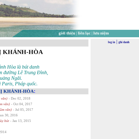
giới thiệu
|
liên lạc
|
lưu niệm
|
log in
ghi danh
Ị KHÁNH-HÒA
ánh Hòa là bút danh
rên đường Lê Trung Đình,
Quảng Ngãi.
i Paris, Pháp quốc.
Ị KHÁNH-HÒA
:
 văn)
- Dec 02, 2018
im văn)
- Oct 04, 2017
Kim văn)
- Jul 05, 2017
Jun 30, 2016
tùy bút
- Jan 13, 2015
 2014
4