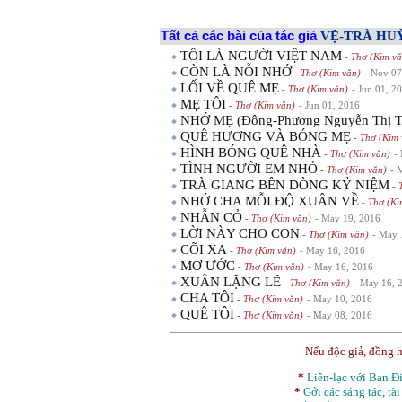
Tất cả các bài của tác giả
VỆ-TRÀ HU
TÔI LÀ NGƯỜI VIỆT NAM
- Thơ (Kim vă
CÒN LÀ NỖI NHỚ
- Thơ (Kim văn)
- Nov 07
LỐI VỀ QUÊ MẸ
- Thơ (Kim văn)
- Jun 01, 2
MẸ TÔI
- Thơ (Kim văn)
- Jun 01, 2016
NHỚ MẸ (Đông-Phương Nguyễn Thị T
QUÊ HƯƠNG VÀ BÓNG MẸ
- Thơ (Kim 
HÌNH BÓNG QUÊ NHÀ
- Thơ (Kim văn)
-
TÌNH NGƯỜI EM NHỎ
- Thơ (Kim văn)
- 
TRÀ GIANG BÊN DÒNG KỶ NIỆM
- 
NHỚ CHA MỖI ĐỘ XUÂN VỀ
- Thơ (Ki
NHẪN CỎ
- Thơ (Kim văn)
- May 19, 2016
LỜI NÀY CHO CON
- Thơ (Kim văn)
- May 
CÕI XA
- Thơ (Kim văn)
- May 16, 2016
MƠ ƯỚC
- Thơ (Kim văn)
- May 16, 2016
XUÂN LẶNG LẼ
- Thơ (Kim văn)
- May 16, 
CHA TÔI
- Thơ (Kim văn)
- May 10, 2016
QUÊ TÔI
- Thơ (Kim văn)
- May 08, 2016
Nếu độc giả, đồng 
*
Liên-lạc với Ban 
*
Gởi các sáng tác, tài