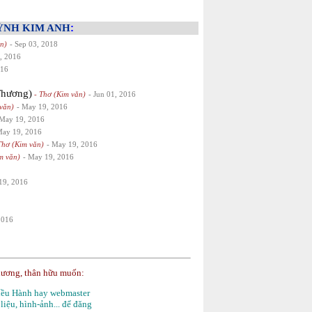
ỲNH KIM ANH
:
n)
- Sep 03, 2018
, 2016
016
hương)
- Thơ (Kim văn)
- Jun 01, 2016
văn)
- May 19, 2016
 May 19, 2016
May 19, 2016
Thơ (Kim văn)
- May 19, 2016
m văn)
- May 19, 2016
19, 2016
2016
hương, thân hữu muốn:
Điều Hành hay webmaster
 liệu, hình-ảnh... để đăng