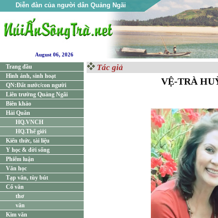
Diễn đàn của người dân Quảng Ngãi
August 06, 2026
Tác giả
Trang đầu
Hình ảnh, sinh hoạt
VỆ-TRÀ HU
QN:Đất nước/con người
Liên trường Quảng Ngãi
Biên khảo
Hải Quân
HQ.VNCH
HQ.Thế giới
Kiến thức, tài liệu
Y học & đời sống
Phiếm luận
Văn học
Tạp văn, tùy bút
Cổ văn
thơ
văn
Kim văn