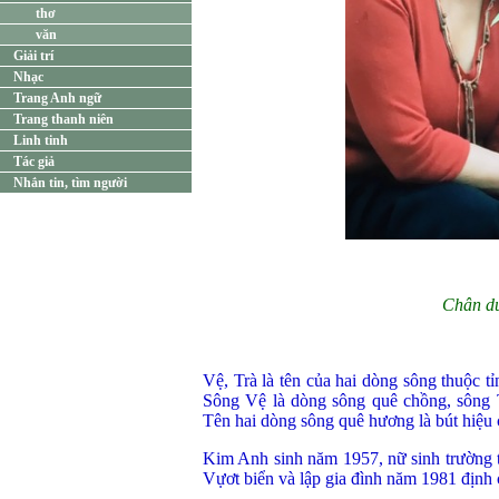
thơ
văn
Giải trí
Nhạc
Trang Anh ngữ
Trang thanh niên
Linh tinh
Tác giả
Nhắn tin, tìm người
Chân du
Vệ, Trà là tên của hai dòng sông thuộc 
Sông Vệ là dòng sông quê chồng, sông 
Tên hai dòng sông quê hương là bút hiệ
Kim Anh sinh năm 1957, nữ sinh trường
Vựơt biển và lập gia đình năm 1981 định 