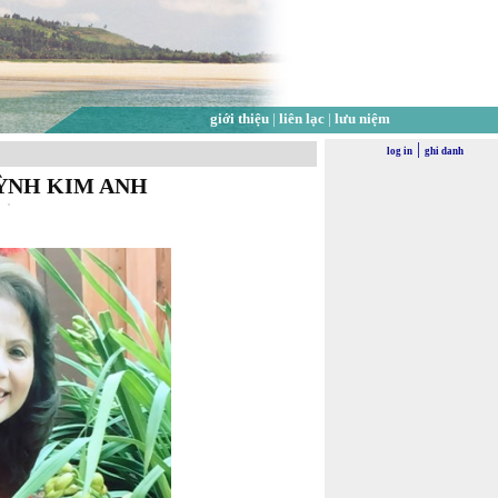
giới thiệu
|
liên lạc
|
lưu niệm
|
log in
ghi danh
ỲNH KIM ANH