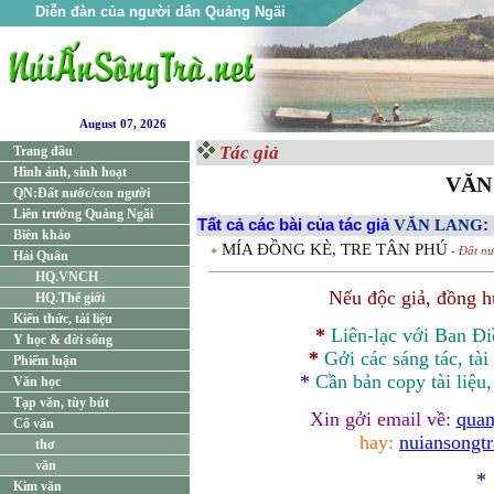
Diễn đàn của người dân Quảng Ngãi
August 07, 2026
Tác giả
Trang đầu
Hình ảnh, sinh hoạt
VĂN
QN:Đất nước/con người
Liên trường Quảng Ngãi
Tất cả các bài của tác giả
VĂN LANG
:
Biên khảo
MÍA ĐỒNG KÈ, TRE TÂN PHÚ
- Đất nư
Hải Quân
HQ.VNCH
Nếu độc giả, đồng 
HQ.Thế giới
Kiến thức, tài liệu
*
Liên-lạc với Ban Đ
Y học & đời sống
*
Gởi các sáng tác, tài
Phiếm luận
*
Cần bản
copy
tài liệu
Văn học
Tạp văn, tùy bút
Xin gởi email về:
quan
Cổ văn
hay:
nuiansongt
thơ
văn
*
Kim văn