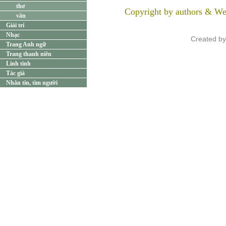
thơ
Copyright by authors & We
văn
Giải trí
Nhạc
Created b
Trang Anh ngữ
Trang thanh niên
Linh tinh
Tác giả
Nhắn tin, tìm người