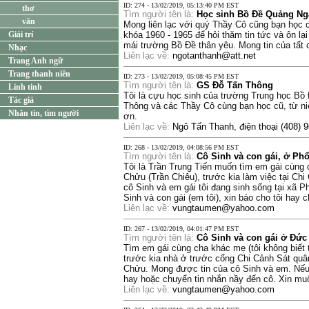
ID: 274 - 13/02/2019, 05:13:40 PM EST
thơ
Tìm người tên là:
Học sinh Bồ Đề Quảng Ng
văn
Mong liên lạc với quý Thầy Cô cũng bạn học
Giải trí
khóa 1960 - 1965 để hỏi thăm tin tức và ôn l
mái trường Bồ Đề thân yêu. Mong tin của tất 
Nhạc
Liên lạc về:
ngotanthanh@att.net
Trang Anh ngữ
Trang thanh niên
ID: 273 - 13/02/2019, 05:08:45 PM EST
Tìm người tên là:
GS Đỗ Tấn Thông
Linh tinh
Tôi là cựu học sinh của trường Trung học Bồ 
Tác giả
Thông và các Thầy Cô cùng bạn học cũ, từ niê
Nhắn tin, tìm người
ơn.
Liên lạc về:
Ngô Tấn Thanh, điện thoại (408) 
ID: 268 - 13/02/2019, 04:08:56 PM EST
Tìm người tên là:
Cô Sinh và con gái, ở Ph
Tôi là Trần Trung Tiến muốn tìm em gái cùng 
Chửu (Trần Chiêu), trước kia làm việc tại Ch
cô Sinh và em gái tôi đang sinh sống tại xã Ph
Sinh và con gái (em tôi), xin báo cho tôi hay 
Liên lạc về:
vungtaumen@yahoo.com
ID: 267 - 13/02/2019, 04:01:47 PM EST
Tìm người tên là:
Cô Sinh và con gái ở Đức
Tìm em gái cùng cha khác mẹ (tôi không biết 
trước kia nhà ở trước cổng Chi Cảnh Sát quân
Chửu. Mong được tin của cô Sinh và em. Nếu ai
hay hoặc chuyển tin nhắn nầy đến cô. Xin mu
Liên lạc về:
vungtaumen@yahoo.com