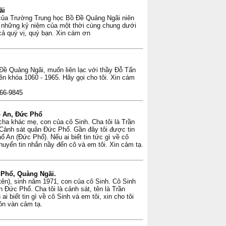
ãi
 của Trường Trung học Bồ Đề Quảng Ngãi niên
ại những kỷ niệm của một thời cùng chung dưới
cả quý vị, quý bạn. Xin cám ơn
Đề Quảng Ngãi, muốn liên lạc với thầy Đỗ Tấn
n khóa 1060 - 1965. Hãy gọi cho tôi. Xin cám
966-9845
ổ An, Đức Phổ
cha khác mẹ, con của cô Sinh. Cha tôi là Trần
i Cảnh sát quân Đức Phổ. Gần đây tôi được tin
ổ An (Đức Phổ). Nếu ai biết tin tức gì về cô
chuyển tin nhắn nầy đến cô và em tôi. Xin cảm tạ.
 Phổ, Quàng Ngãi.
tên), sinh năm 1971, con của cô Sinh. Cô Sinh
 Đức Phổ. Cha tôi là cảnh sát, tên là Trần
 biết tin gì về cô Sinh và em tôi, xin cho tôi
ôn vàn cảm tạ.