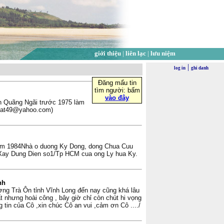
giới thiệu
|
liên lạc
|
lưu niệm
|
log in
ghi danh
Đăng mẩu tin
tìm người: bấm
vào đây
n Quãng Ngãi trước 1975 làm
dalat49@yahoo.com)
 nam 1984Nhà o duong Ky Dong, dong Chua Cuu
 Xay Dung Dien so1/Tp HCM cua ong Ly hua Ky.
nh
ng Trà Ôn tỉnh Vĩnh Long đến nay cũng khá lâu
ất nhưng hoài công , bây giờ chỉ còn chút hi vọng
g tin của Cô ,xin chúc Cô an vui ,cảm ơn Cô ..../