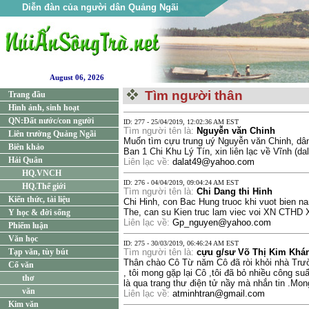
Diễn đàn của người dân Quảng Ngãi
August 06, 2026
Tìm người thân
Trang đầu
Hình ảnh, sinh hoạt
QN:Đất nước/con người
ID: 277 - 25/04/2019, 12:02:36 AM EST
Tìm người tên là:
Nguyễn văn Chinh
Liên trường Quảng Ngãi
Muốn tìm cựu trung uý Nguyễn văn Chinh, dâ
Biên khảo
Ban 1 Chi Khu Lý Tín, xin liên lạc về Vĩnh (
Hải Quân
Liên lạc về:
dalat49@yahoo.com
HQ.VNCH
ID: 276 - 04/04/2019, 09:04:24 AM EST
HQ.Thế giới
Tìm người tên là:
Chi Dang thi Hinh
Kiến thức, tài liệu
Chi Hinh, con Bac Hung truoc khi vuot bien
The, can su Kien truc lam viec voi XN CTHD
Y học & đời sống
Liên lạc về:
Gp_nguyen@yahoo.com
Phiếm luận
Văn học
ID: 275 - 30/03/2019, 06:46:24 AM EST
Tạp văn, tùy bút
Tìm người tên là:
cựu g/sư Võ Thị Kim Khá
Thân chào Cô Từ năm Cô đã ròi khỏi nhà Trườ
Cổ văn
, tôi mong gặp lại Cô ,tôi đã bỏ nhiều công su
thơ
là qua trang thư điện tử nầy mà nhắn tin .Mon
văn
Liên lạc về:
atminhtran@gmail.com
Kim văn