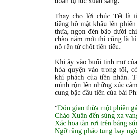
đoàn tụ lúc xuân sang.
Thay cho lời chúc Tết là 
tiếng hô mật khẩu lên phiên
thừa, ngọn đèn bão dưới ch
chào năm mới thì cũng là lú
nổ rền từ chốt tiền tiêu.
Khi ấy vào buổi tinh mơ của 
hòa quyện vào trong tôi, c
khí phách của tiền nhân. 
mình rộn lên những xúc cảm
cung bậc đầu tiên của bài 
“
Đón giao thừa một phiên g
Chào Xuân đến súng xa vang
Xác hoa tàn rơi trên báng sú
Ngỡ rằng pháo tung bay ngờ