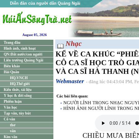
Diễn đàn của người dân Quảng Ngãi
August 05, 2026
Nhạc
Trang đầu
Hình ảnh, sinh hoạt
KỂ VỀ CA KHÚC “PHIÊ
QN:Đất nước/con người
Liên trường Quảng Ngãi
CÔ CA SĨ HỌC TRÒ GI
Biên khảo
VÀ CA SĨ HÀ THANH (Ng
Hải Quân
HQ.VNCH
Webmaster
- đăng lúc 04:43:04 PM, F
HQ.Thế giới
Kiến thức, tài liệu
Y học & đời sống
Các bài liên quan:
Phiếm luận
NGƯỜI LÍNH TRONG NHẠC NGUYỄ
Văn học
HÌNH ẢNH NGƯỜI LÍNH TRONG N
Tạp văn, tùy bút
Cổ văn
thơ
văn
CHIỀU MƯA BIÊN 
Kim văn