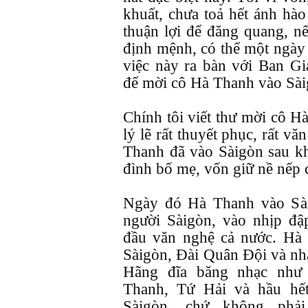
khuất, chưa toả hết ánh hà
thuận lợi để đăng quang, n
định mệnh, có thể một ngày k
việc này ra bàn với Ban G
để mời cô Hà Thanh vào Sài
Chính tôi viết thư mời cô 
lý lẽ rất thuyết phục, rất vă
Thanh đã vào Sàigòn sau kh
đình bố mẹ, vốn giữ nề nếp 
Ngày đó Hà Thanh vào Sài
người Sàigòn, vào nhịp đ
đầu văn nghệ cả nước. Hà 
Sàigòn, Đài Quân Đội và nhậ
Hãng đĩa băng nhạc như
Thanh, Tứ Hải và hầu h
Sàigòn, chứ không phả