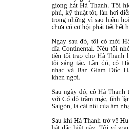
giọng hát Hà Thanh. Tôi hi
phú, kỹ thuật tốt, làn hơi di
trong những vì sao hiếm ho
chưa có cơ hội phát tiết hết
Ngay sau đó, tôi có mời H
đĩa Continental. Nếu tôi n
tiên tôi trao cho Hà Tha
tôi sáng tác. Lần đó, cô Hà
nhạc và Ban Giám Đốc Hãn
khen ngợi.
Sau ngày đó, cô Hà Thanh từ 
với Cố đô trầm mặc, tĩnh l
Saigòn, là cái nôi của âm nhạ
Sau khi Hà Thanh trở về Huế
hát đặc biệt này. Tôi ví von