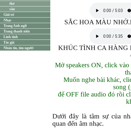
thơ
văn
Giải trí
Nhạc
SẮC HOA MÀU NHỚ.Nh
Trang Anh ngữ
Trang thanh niên
Linh tinh
Tác giả
KHÚC TÌNH CA HÀNG H
Nhắn tin, tìm người
Mở speakers ON, click vào 
th
Muốn nghe bài khác, cli
song (
để OFF file audio đó rồi c
k
Dưới đây là tâm sự của n
quan đến âm nhạc.