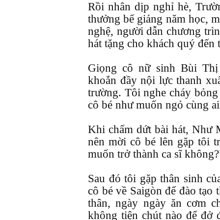
Rồi nhân dịp nghỉ hè, Trườ
thưởng bế giảng năm học, mờ
nghệ, người dẫn chương trìn
hát tặng cho khách quý đến 
Giọng cô nữ sinh Bùi Thị 
khoắn đầy nội lực thanh xu
trường. Tôi nghe cháy bỏn
cô bé như muốn ngỏ cùng ai
Khi chấm dứt bài hát, Như M
nên mời cô bé lên gặp tôi t
muốn trở thành ca sĩ không?
Sau đó tôi gặp thân sinh c
cô bé về Saigòn để đào tạo t
thân, ngày ngày ăn cơm chợ
không tiện chút nào để đở 