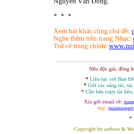
Nguyễn Văn Đông.
* * *
Xem bài khác cùng chủ đề:
Nghe thêm trên trang Nhạc:
Trở về trang chính:
www.nui
Nếu độc giả, đồng 
*
Liên-lạc với Ban Đ
*
Gởi các sáng tác, tài
*
Cần bản
copy
tài liệu
Xin gởi email về:
quan
hay:
nuiansongt
*
Copyright by authors & We