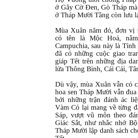
ở Gãy Cờ Đen, Gò Tháp mà c
ở Tháp Mười Tầng còn lưu lạ
Mùa Xuân năm đó, đơn vị t
có tên là Mộc Hoá, nằm
Campuchia, sau này là Tỉnh 
đã có những cuộc giao tr
giáp Tết trên những địa d
lửa Thông Bình, Cái Cái, Tâ
Dù vậy, mùa Xuân vẫn có cá
hoa sen Tháp Mười vẫn đua 
bởi những trận đánh ác li
Vàm Cỏ lại mang về từng đ
Sáp, vượt vũ môn theo đá
Giác Sắt, như nhắc nhở B
Tháp Mười lập danh sách ch