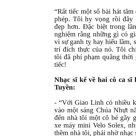
“Rất tiếc một số bài hát tâ
phép. Tôi hy vọng rồi đây t
đẹp hơn. Đặc biệt trong lã
nghiệm rằng những gì có giá
vì sự ganh tỵ hay hiểu lầm, 
trí đích thực của nó. Tôi c
tôi đã phí phạm quãng thời 
tiếc!
Nhạc sĩ kể về hai cô ca s
Tuyền:
- “Với Giao Linh có nhiều k
vào một sáng Chúa Nhựt n
đến nhà tôi một cô bé gầy 
xe máy mini Velo Solex, n
thềm nhà tôi, phải nhờ nhạc