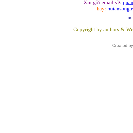
Xin gởi email về:
quan
hay:
nuiansongt
*
Copyright by authors & We
Created b