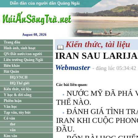
Diễn đàn của người dân Quảng Ngãi
August 08, 2026
Kiến thức, tài liệu
Trang đầu
Hình ảnh, sinh hoạt
IRAN SAU LARIJ
QN:Đất nước/con người
Liên trường Quảng Ngãi
Webmaster
Biên khảo
- đăng lúc 05:34:4
Hải Quân
HQ.VNCH
HQ.Thế giới
Các bài liên quan:
Kiến thức, tài liệu
NƯỚC MỸ ĐÃ PHÁ 
Y học & đời sống
THẾ NÀO.
Phiếm luận
Văn học
ĐÁNH GIÁ TÌNH TR
Tạp văn, tùy bút
Cổ văn
IRAN KHI CUỘC PHON
thơ
ĐẦU.
văn
Kim văn