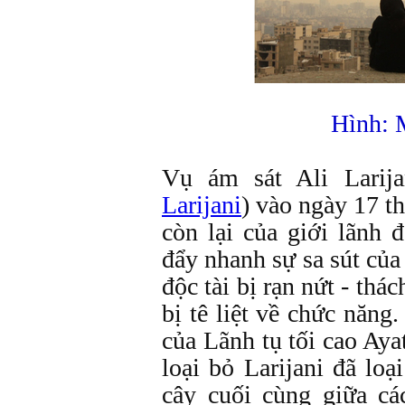
Hình: 
Vụ ám sát Ali Larija
Larijani
) vào ngày 17 t
còn lại của giới lãnh
đẩy nhanh sự sa sút củ
độc tài bị rạn nứt - thá
bị tê liệt về chức năng.
của Lãnh tụ tối cao Aya
loại bỏ Larijani đã loạ
cậy cuối cùng giữa cá