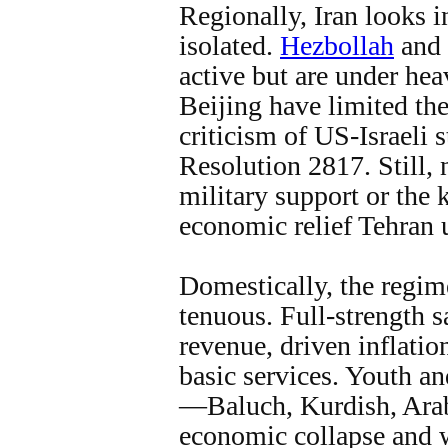
Regionally, Iran looks i
isolated.
Hezbollah
and
active but are under he
Beijing have limited th
criticism of US-Israeli 
Resolution 2817. Still, n
military support or the 
economic relief Tehran 
Domestically, the regim
tenuous. Full‑strength s
revenue, driven inflatio
basic services. Youth a
—Baluch, Kurdish, Ara
economic collapse and 