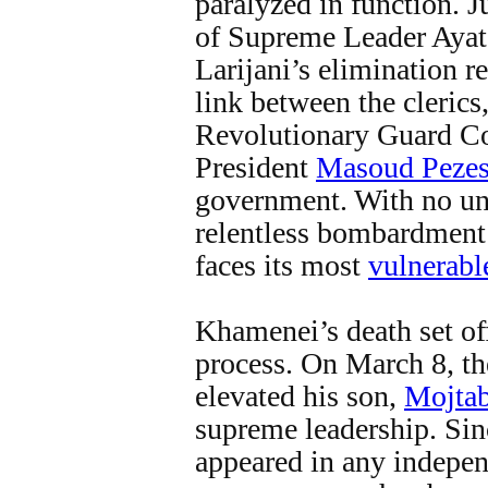
paralyzed in function. J
of Supreme Leader Aya
Larijani’s elimination r
link between the clerics
Revolutionary Guard Co
President
Masoud Pezes
government. With no un
relentless bombardment
faces its most
vulnerab
Khamenei’s death set of
process. On March 8, t
elevated his son,
Mojta
supreme leadership. Sin
appeared in any indepen