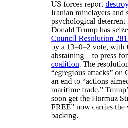
US forces report
destro
Iranian minelayers and s
psychological deterrent
Donald Trump has seiz
Council Resolution 281
by a 13–0–2 vote, with
abstaining—to press for
coalition
. The resolutio
“egregious attacks” on 
an end to “actions aimed
maritime trade.” Trump
soon get the Hormuz S
FREE” now carries the w
backing.