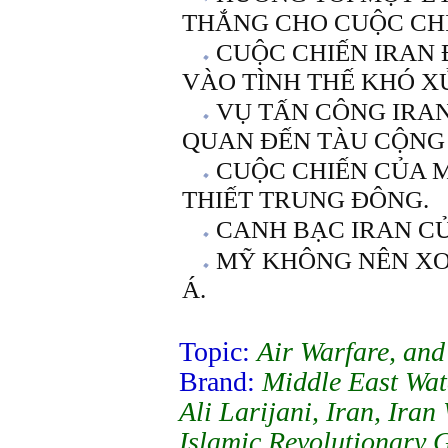
THẮNG CHO CUỘC CHI
CUỘC CHIẾN IRAN 
VÀO TÌNH THẾ KHÓ X
VỤ TẤN CÔNG IRA
QUAN ĐẾN TÀU CỘNG
CUỘC CHIẾN CỦA M
THIẾT TRUNG ĐÔNG.
CANH BẠC IRAN C
MỸ KHÔNG NÊN XO
Á.
Topic:
Air Warfare, and
Brand:
Middle East Wa
Ali Larijani, Iran, Iran
Islamic Revolutionary 