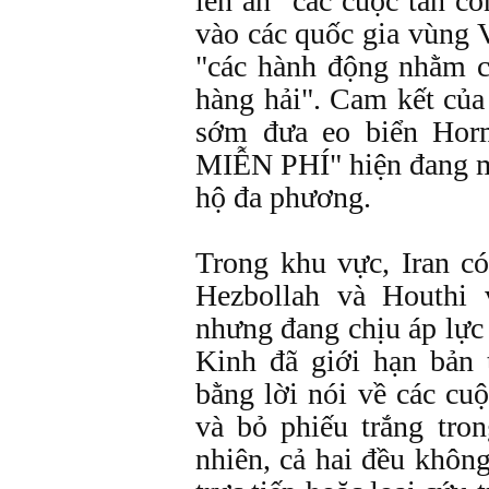
lên án "các cuộc tấn c
vào các quốc gia vùng 
"các hành động nhằm c
hàng hải". Cam kết của
sớm đưa eo biển H
MIỄN PHÍ" hiện đang m
hộ đa phương.
Trong khu vực, Iran có
Hezbollah và Houthi 
nhưng đang chịu áp lự
Kinh đã giới hạn bản t
bằng lời nói về các cu
và bỏ phiếu trắng tro
nhiên, cả hai đều khôn