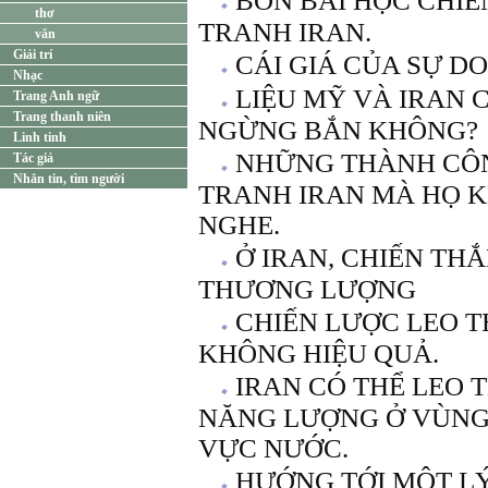
BỐN BÀI HỌC CHIẾ
thơ
TRANH IRAN.
văn
Giải trí
CÁI GIÁ CỦA SỰ DO
Nhạc
LIỆU MỸ VÀ IRAN 
Trang Anh ngữ
Trang thanh niên
NGỪNG BẮN KHÔNG?
Linh tinh
NHỮNG THÀNH CÔ
Tác giả
Nhắn tin, tìm người
TRANH IRAN MÀ HỌ 
NGHE.
Ở IRAN, CHIẾN TH
THƯƠNG LƯỢNG
CHIẾN LƯỢC LEO T
KHÔNG HIỆU QUẢ.
IRAN CÓ THỂ LEO 
NĂNG LƯỢNG Ở VÙNG 
VỰC NƯỚC.
HƯỚNG TỚI MỘT LÝ