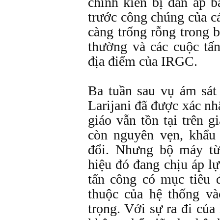
chính kiến bị đàn áp b
trước công chúng của c
càng trống rỗng trong 
thường và các cuộc tấ
địa điểm của IRGC.
Ba tuần sau vụ ám sát
Larijani đã được xác nh
giáo vẫn tồn tại trên g
còn nguyên vẹn, khẩu
đổi. Nhưng bộ máy từ
hiệu đó đang chịu áp l
tấn công có mục tiêu
thuộc của hệ thống v
trọng. Với sự ra đi của