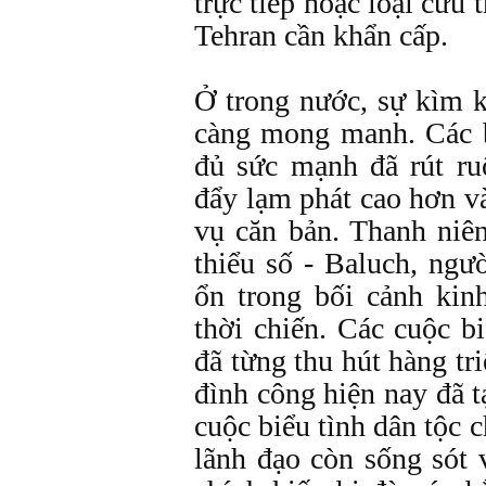
trực tiếp hoặc loại cứu
Tehran cần khẩn cấp.
Ở trong nước, sự kìm 
càng mong manh. Các b
đủ sức mạnh đã rút ru
đẩy lạm phát cao hơn v
vụ căn bản. Thanh niê
thiểu số - Baluch, ngư
ổn trong bối cảnh kin
thời chiến. Các cuộc bi
đã từng thu hút hàng tr
đình công hiện nay đã t
cuộc biểu tình dân tộc 
lãnh đạo còn sống sót