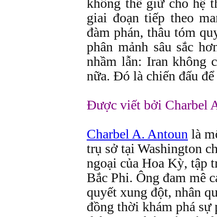
không thể giữ cho hệ 
giai đoạn tiếp theo m
đàm phán, thâu tóm qu
phân mảnh sâu sắc hơn
nhầm lẫn: Iran không 
nữa. Đó là chiến đấu để 
Được viết bởi Charbel 
Charbel A. Antoun
là mộ
trụ sở tại Washington c
ngoại của Hoa Kỳ, tập 
Bắc Phi. Ông đam mê các
quyết xung đột, nhân qu
đồng thời khám phá sự p