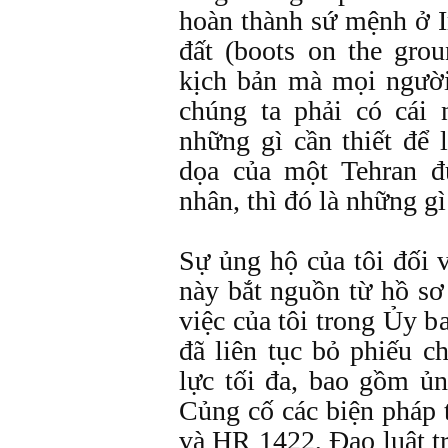
hoàn thành sứ mệnh ở I
đất (boots on the gro
kịch bản mà mọi ngườ
chúng ta phải có cái 
những gì cần thiết để 
dọa của một Tehran đ
nhân, thì đó là những gì
Sự ủng hộ của tôi đối 
này bắt nguồn từ hồ sơ
việc của tôi trong Ủy b
đã liên tục bỏ phiếu c
lực tối đa, bao gồm ủ
Củng cố các biện pháp 
và HR 1422, Đạo luật t