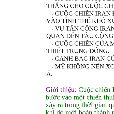
THẮNG CHO CUỘC CHI
CUỘC CHIẾN IRAN 
VÀO TÌNH THẾ KHÓ X
VỤ TẤN CÔNG IRA
QUAN ĐẾN TÀU CỘNG
CUỘC CHIẾN CỦA M
THIẾT TRUNG ĐÔNG.
CANH BẠC IRAN C
MỸ KHÔNG NÊN XO
Á.
Giới thiệu:
Cuộc chiến I
bước vào một chiến thu
xảy ra trong thời gian q
khi đó mới hoàn thành 