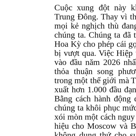
Cuộc xung đột này k
Trung Đông. Thay vì th
mọi kẻ nghịch thù đan
chúng ta. Chúng ta đã t
Hoa Kỳ cho phép cái gọ
bị vượt qua. Việc Hiệ
vào đầu năm 2026 nhấ
thỏa thuận song phư
trong một thế giới mà 
xuất hơn 1.000 đầu đạ
Bằng cách hành động d
chúng ta khôi phục mức
xói mòn một cách nguy
hiệu cho Moscow và B
không dung thứ cho s