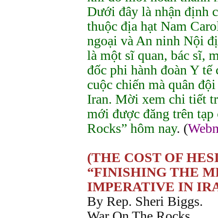
Dưới đây là nhận định 
thuộc địa hạt Nam Caro
ngoại và An ninh Nội đ
là một sĩ quan, bác sĩ,
đốc phi hành đoàn Y t
cuộc chiến mà quân đội
Iran. Mời xem chi tiết t
mới được đăng trên tạp
Rocks” hôm nay
. (
Webm
(THE COST OF HES
“FINISHING THE MI
IMPERATIVE IN IR
By Rep. Sheri Biggs.
War On The Rocks