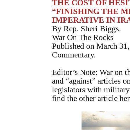
THE COST OF HES
“FINISHING THE MI
IMPERATIVE IN IR
By Rep. Sheri Biggs.
War On The Rocks
Published on March 31,
Commentary.
Editor’s Note: War on t
and “against” articles o
legislators with milita
find the other article her