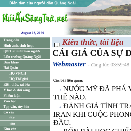
Diễn đàn của người dân Quảng Ngãi
August 08, 2026
Kiến thức, tài liệu
Trang đầu
Hình ảnh, sinh hoạt
CÁI GIÁ CỦA SỰ 
QN:Đất nước/con người
Liên trường Quảng Ngãi
Webmaster
Biên khảo
- đăng lúc 03:59:4
Hải Quân
HQ.VNCH
HQ.Thế giới
Các bài liên quan:
Kiến thức, tài liệu
NƯỚC MỸ ĐÃ PHÁ 
Y học & đời sống
THẾ NÀO.
Phiếm luận
Văn học
ĐÁNH GIÁ TÌNH TR
Tạp văn, tùy bút
Cổ văn
IRAN KHI CUỘC PHON
thơ
ĐẦU.
văn
Kim văn