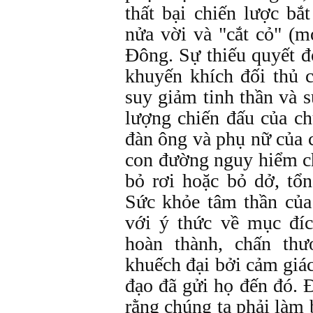
thất bại chiến lược bắ
nửa vời và "cắt cỏ" (
Đông. Sự thiếu quyết đ
khuyến khích đối thủ 
suy giảm tinh thần và s
lượng chiến đấu của c
đàn ông và phụ nữ của 
con đường nguy hiểm ch
bỏ rơi hoặc bỏ dở, tổn
Sức khỏe tâm thần của
với ý thức về mục đí
hoàn thành, chấn th
khuếch đại bởi cảm giác
đạo đã gửi họ đến đó. Đâ
rằng chúng ta phải làm b