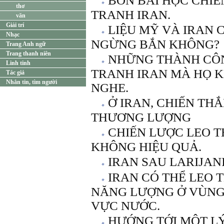
BỐN BÀI HỌC CHIẾ
thơ
TRANH IRAN.
văn
Giải trí
LIỆU MỸ VÀ IRAN 
Nhạc
NGỪNG BẮN KHÔNG?
Trang Anh ngữ
Trang thanh niên
NHỮNG THÀNH CÔ
Linh tinh
TRANH IRAN MÀ HỌ 
Tác giả
Nhắn tin, tìm người
NGHE.
Ở IRAN, CHIẾN TH
THƯƠNG LƯỢNG
CHIẾN LƯỢC LEO T
KHÔNG HIỆU QUẢ.
IRAN SAU LARIJAN
IRAN CÓ THỂ LEO 
NĂNG LƯỢNG Ở VÙNG 
VỰC NƯỚC.
HƯỚNG TỚI MỘT LÝ