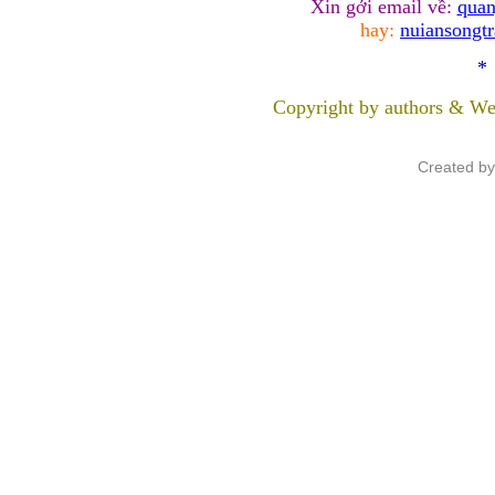
Xin gởi email về:
quan
hay:
nuiansongt
*
Copyright by authors & We
Created b