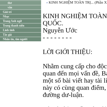
KINH NGHIỆM TOÀN TRỊ... (Phần X
thơ
văn
Giải trí
KINH NGHIỆM TOÀN 
Nhạc
Trang Anh ngữ
QUỐC.
Trang thanh niên
Nguyễn Ước
Linh tinh
Tác giả
- - - - - - - -
Nhắn tin, tìm người
LỜI GIỚI THIỆU:
Nhằm cung cấp cho độc 
quan đến mọi vấn đề, 
một số bài viết hay tài l
này có cùng quan điểm, 
đường dư-luận.