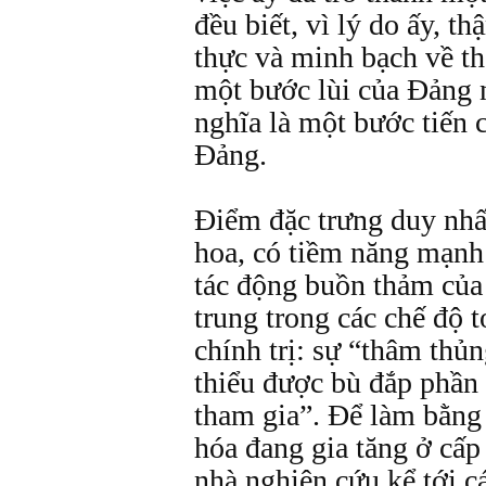
đều biết, vì lý do ấy, t
thực và minh bạch về t
một bước lùi của Ðảng 
nghĩa là một bước tiến 
Ðảng.
Ðiểm đặc trưng duy nhất
hoa, có tiềm năng mạn
tác động buồn thảm của 
trung trong các chế độ t
chính trị: sự “thâm thủn
thiểu được bù đắp phần
tham gia”. Ðể làm bằng
hóa đang gia tăng ở cấp
nhà nghiên cứu kể tới c