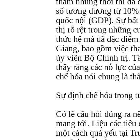
tham nhũng thôi thì đã 
số tương đương từ 10% 
quốc nội (GDP). Sự bất 
thị rõ rệt trong những c
thức hệ mà đã đặc điểm
Giang, bao gồm việc th
ủy viên Bộ Chính trị. T
thấy rằng các nỗ lực c
chế hóa nói chung là thấ
Sự định chế hóa trong t
Có lẽ câu hỏi đúng ra nên
mang tới. Liệu các tiêu
một cách quá yếu tại Tr