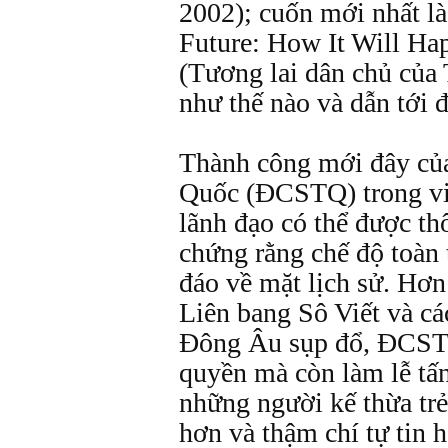
2002); cuốn mới nhất l
Future: How It Will Ha
(Tương lai dân chủ của
như thế nào và dẫn tới 
Thành công mới đây củ
Quốc (ÐCSTQ) trong vi
lãnh đạo có thể được th
chứng rằng chế độ toàn 
đáo về mặt lịch sử. Hơn
Liên bang Sô Viết và các
Ðông Âu sụp đổ, ÐCST
quyền mà còn làm lễ tấ
những người kế thừa trẻ
hơn và thậm chí tự tin h