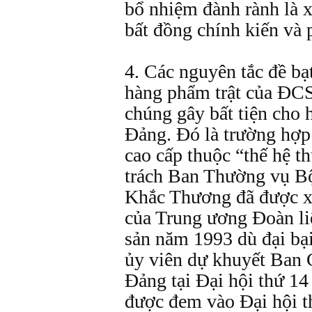
bổ nhiệm đành rành là x
bất đồng chính kiến và 
4. Các nguyên tắc đề bạ
hàng phẩm trật của ÐC
chúng gây bất tiện cho 
Ðảng. Ðó là trường hợp 
cao cấp thuộc “thế hệ t
trách Ban Thường vụ Bộ
Khắc Thương đã được xá
của Trung ương Ðoàn li
sản năm 1993 dù đại bại
ủy viên dự khuyết Ban
Ðảng tại Đại hội thứ 1
được đem vào Đại hội 