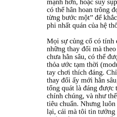
mạnh hơn, hoặc suy sụp?
có thể hân hoan trông đ
từng bước một” để khắc
phi nhất quán của hệ th
Mọi sự củng cố có tính 
những thay đổi mà theo
chưa hằn sâu, có thể đ
thỏa ước tạm thời (mod
tay chơi thích đáng. Chỉ
thay đổi ấy mới hằn sâ
tổng quát là đáng được t
chính chúng, và như thế
tiêu chuẩn. Nhưng luôn
lại, cái mà tôi tin tưởn