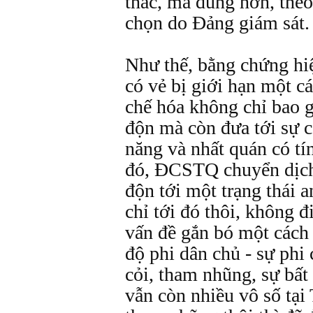
thác, mà đúng hơn, theo
chọn do Ðảng giám sát.
Như thế, bằng chứng hi
có vẻ bị giới hạn một c
chế hóa không chỉ bao 
độn mà còn đưa tới sự c
năng và nhất quán có tí
đó, ÐCSTQ chuyển dịch 
độn tới một trạng thái a
chỉ tới đó thôi, không đ
vấn đề gắn bó một cách 
độ phi dân chủ - sự phi 
cỏi, tham nhũng, sự bất 
vẫn còn nhiều vô số tại