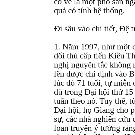
có vẻ là một phó sản ng
quả có tính hệ thống.
Ði sâu vào chi tiết, Ðệ t
1. Năm 1997, như một c
đối thủ cấp tiến Kiều T
nghị nguyên tắc không n
lên được chỉ định vào 
lúc đó 71 tuổi, tự miễn
dù trong Đại hội thứ 1
tuân theo nó. Tuy thế, 
Ðại hội, họ Giang cho p
sự, các nhà nghiên cứu 
loan truyền ý tưởng rằ