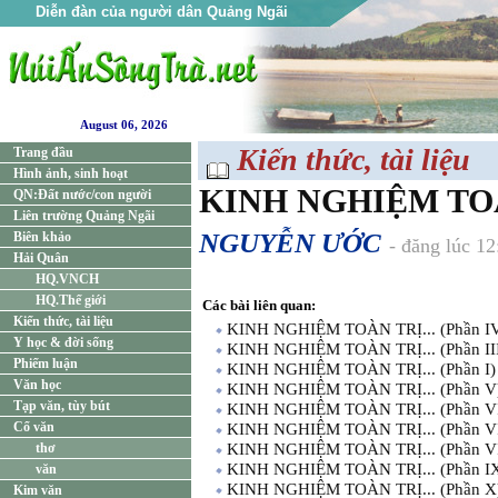
Diễn đàn của người dân Quảng Ngãi
August 06, 2026
Kiến thức, tài liệu
Trang đầu
Hình ảnh, sinh hoạt
KINH NGHIỆM TOÀN 
QN:Đất nước/con người
Liên trường Quảng Ngãi
NGUYỄN ƯỚC
Biên khảo
- đăng lúc 1
Hải Quân
HQ.VNCH
HQ.Thế giới
Các bài liên quan:
Kiến thức, tài liệu
KINH NGHIỆM TOÀN TRỊ... (Phần I
Y học & đời sống
KINH NGHIỆM TOÀN TRỊ... (Phần II
Phiếm luận
KINH NGHIỆM TOÀN TRỊ... (Phần I)
Văn học
KINH NGHIỆM TOÀN TRỊ... (Phần V
Tạp văn, tùy bút
KINH NGHIỆM TOÀN TRỊ... (Phần V
Cổ văn
KINH NGHIỆM TOÀN TRỊ... (Phần VI
thơ
KINH NGHIỆM TOÀN TRỊ... (Phần VI
KINH NGHIỆM TOÀN TRỊ... (Phần I
văn
KINH NGHIỆM TOÀN TRỊ... (Phần X
Kim văn