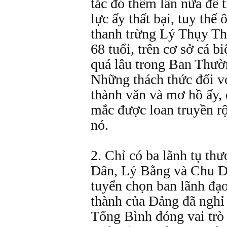
tắc đó thêm lần nữa để 
lực ấy thất bại, tuy thế
thanh trừng Lý Thụy Th
68 tuổi, trên cơ sở cá b
quá lâu trong Ban Thườ
Những thách thức đối vớ
thành văn và mơ hồ ấy, 
mắc được loan truyền rộ
nó.
2. Chỉ có ba lãnh tụ th
Dân, Lý Bằng và Chu D
tuyển chọn ban lãnh đạo
thành của Ðảng đã nghỉ
Tống Bình đóng vai trò