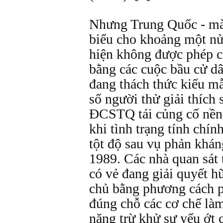
Nhưng Trung Quốc - mà 
biểu cho khoảng một nử
hiện không được phép c
bằng các cuộc bầu cử dâ
đang thách thức kiểu m
số người thử giải thích 
ÐCSTQ tái củng cố nền 
khi tình trạng tính chín
tột độ sau vụ phản kh
1989. Các nhà quan sát 
có vẻ đang giải quyết h
chủ bằng phương cách ph
đúng chỗ các cơ chế làm
năng trừ khử sự yếu ớt 