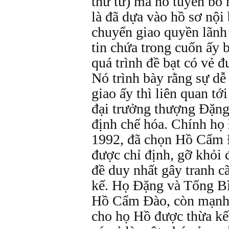
thứ tư) mà nó tuyên bố
là đã dựa vào hồ sơ nộ
chuyển giao quyền lãnh
tin chứa trong cuốn ấy 
quá trình đề bạt có vẻ 
Nó trình bày rằng sự dễ
giao ấy thì liên quan t
đại trưởng thượng Ðặng 
định chế hóa. Chính họ
1992, đã chọn Hồ Cẩm 
được chỉ định, gỡ khỏi 
đề duy nhất gây tranh cã
kế. Họ Ðặng và Tống Bì
Hồ Cẩm Ðào, còn mạnh 
cho họ Hồ được thừa kế.