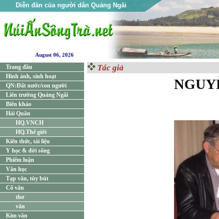
Diễn đàn của người dân Quảng Ngãi
August 06, 2026
Tác giả
Trang đầu
Hình ảnh, sinh hoạt
NGUY
QN:Đất nước/con người
Liên trường Quảng Ngãi
Biên khảo
Hải Quân
HQ.VNCH
HQ.Thế giới
Kiến thức, tài liệu
Y học & đời sống
Phiếm luận
Văn học
Tạp văn, tùy bút
Cổ văn
thơ
văn
Kim văn