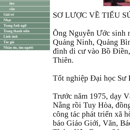
thơ
văn
SƠ LƯỢC VỀ TIỂU S
Giải trí
Nhạc
Trang Anh ngữ
Ông Nguyễn Ước sinh 
Trang thanh niên
Linh tinh
Quảng Ninh, Quảng Bìn
Tác giả
Nhắn tin, tìm người
đình di cư vào Bồ Ðiền
Thiên.
Tốt nghiệp Ðại học Sư 
Trước năm 1975, dạy Vă
Nẵng rồi Tuy Hòa, đồng
công tác phát triển xã h
báo Giáo Giới, Văn, Bá