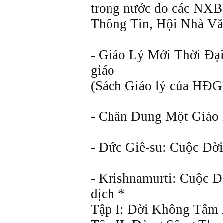
trong nước do các NX
Thông Tin, Hội Nhà Văn,
- Giáo Lý Mới Thời Ðạ
giáo
(Sách Giáo lý của HÐG
- Chân Dung Một Giáo 
- Ðức Giê-su: Cuộc Ðời
- Krishnamurti: Cuộc Ð
dịch *
Tập I: Ðời Không Tâm