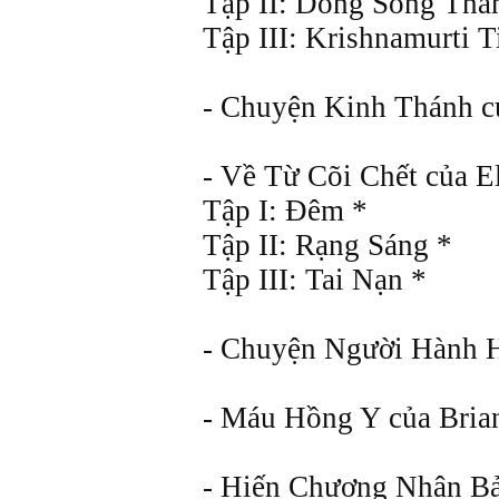
Tập II: Dòng Sông Tha
Tập III: Krishnamurti 
- Chuyện Kinh Thánh củ
- Về Từ Cõi Chết của El
Tập I: Ðêm *
Tập II: Rạng Sáng *
Tập III: Tai Nạn *
- Chuyện Người Hành Hư
- Máu Hồng Y của Bria
- Hiến Chương Nhân Bản