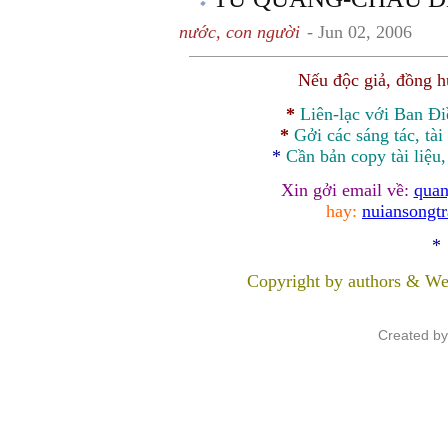
nước, con người
- Jun 02, 2006
Nếu độc giả, đồng 
*
Liên-lạc với Ban Đ
*
Gởi các sáng tác, tài
*
Cần bản
copy
tài liệu
Xin gởi email về:
quan
hay:
nuiansongt
*
Copyright by authors & We
Created b