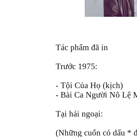
Tác phẩm đã in
Trước 1975:
- Tội Của Họ (kịch)
- Bài Ca Người Nô Lệ M
Tại hải ngoại:
(Những cuốn có dấu * đ