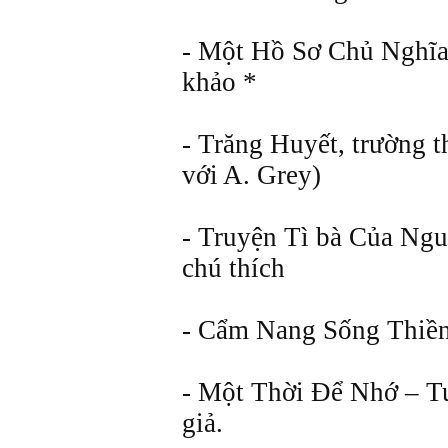
- Một Hồ Sơ Chủ Nghĩa
khảo *
- Trăng Huyết, trường t
với A. Grey)
- Truyện Tì bà Của Ngu
chú thích
- Cẩm Nang Sống Thiền
- Một Thời Ðể Nhớ – Tu
giả.