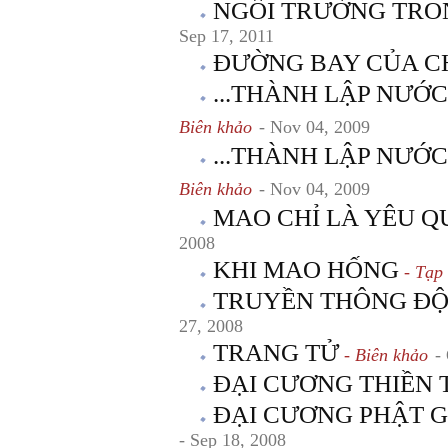
NGÔI TRƯỜNG TRO
Sep 17, 2011
ĐƯỜNG BAY CỦA C
...THÀNH LẬP NƯỚC 
Biên khảo
- Nov 04, 2009
...THÀNH LẬP NƯỚC
Biên khảo
- Nov 04, 2009
MAO CHỈ LÀ YÊU Q
2008
KHI MAO HỐNG
- Tạp 
TRUYỀN THÔNG ĐỘC
27, 2008
TRANG TỬ
- Biên khảo
-
ĐẠI CƯƠNG THIỀN
ĐẠI CƯƠNG PHẬT G
- Sep 18, 2008