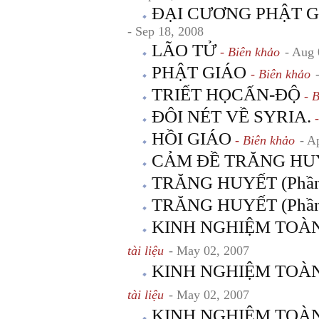
ĐẠI CƯƠNG PHẬT G
- Sep 18, 2008
LÃO TỬ
- Biên khảo
- Aug 
PHẬT GIÁO
- Biên khảo
TRIẾT HỌCẤN-ĐỘ
- B
ĐÔI NÉT VỀ SYRIA.
-
HỒI GIÁO
- Biên khảo
- A
CẢM ĐỀ TRĂNG HU
TRĂNG HUYẾT (Phần
TRĂNG HUYẾT (Phần
KINH NGHIỆM TOÀN T
tài liệu
- May 02, 2007
KINH NGHIỆM TOÀN TR
tài liệu
- May 02, 2007
KINH NGHIỆM TOÀN TR