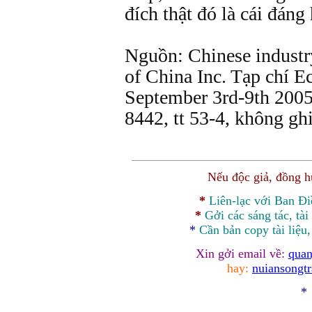
đích thật đó là cái đáng
Nguồn: Chinese industry
of China Inc. Tạp chí 
September 3rd-9th 200
8442, tt 53-4, không ghi
Nếu độc giả, đồng 
*
Liên-lạc với Ban Đ
*
Gởi các sáng tác, tài
*
Cần bản
copy
tài liệu
Xin gởi email về:
quan
hay:
nuiansongt
*