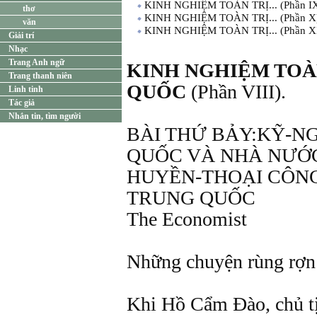
KINH NGHIỆM TOÀN TRỊ... (Phần I
thơ
KINH NGHIỆM TOÀN TRỊ... (Phần X
văn
KINH NGHIỆM TOÀN TRỊ... (Phần X
Giải trí
Nhạc
Trang Anh ngữ
KINH NGHIỆM TOÀ
Trang thanh niên
QUỐC
(Phần VIII).
Linh tinh
Tác giả
Nhắn tin, tìm người
BÀI THỨ BẢY:KỸ-N
QUỐC VÀ NHÀ NƯỚ
HUYỀN-THOẠI CÔNG 
TRUNG QUỐC
The Economist
Những chuyện rùng rợn 
Khi Hồ Cẩm Ðào, chủ tị