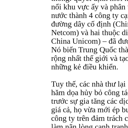
nổi khu vực ấy và phân
nước thành 4 công ty cạ
đường dây cố định (Chi
Netcom) và hai thuộc d
China Unicom) – đã đượ
Nó biến Trung Quốc thà
rộng nhất thế giới và tạ
những kẻ điều khiển.
Tuy thế, các nhà thư lạ
hăm dọa hủy bỏ công tác
trước sự gia tăng các d
giá cả, họ vừa mới ép b
công ty trên đảm trách
làm nãn lòng cạnh tranh