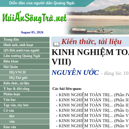
Diễn đàn của người dân Quảng Ngãi
August 05, 2026
Kiến thức, tài liệu
Trang đầu
Hình ảnh, sinh hoạt
KINH NGHIỆM TOÀN
QN:Đất nước/con người
Liên trường Quảng Ngãi
VIII)
Biên khảo
Hải Quân
NGUYỄN ƯỚC
HQ.VNCH
- đăng lúc 1
HQ.Thế giới
Kiến thức, tài liệu
Các bài liên quan:
Y học & đời sống
Phiếm luận
KINH NGHIỆM TOÀN TRỊ... (Phần I
Văn học
KINH NGHIỆM TOÀN TRỊ... (Phần II
KINH NGHIỆM TOÀN TRỊ... (Phần II
Tạp văn, tùy bút
KINH NGHIỆM TOÀN TRỊ... (Phần I)
Cổ văn
KINH NGHIỆM TOÀN TRỊ... (Phần V
thơ
KINH NGHIỆM TOÀN TRỊ... (Phần V
văn
KINH NGHIỆM TOÀN TRỊ... (Phần VI
Kim văn