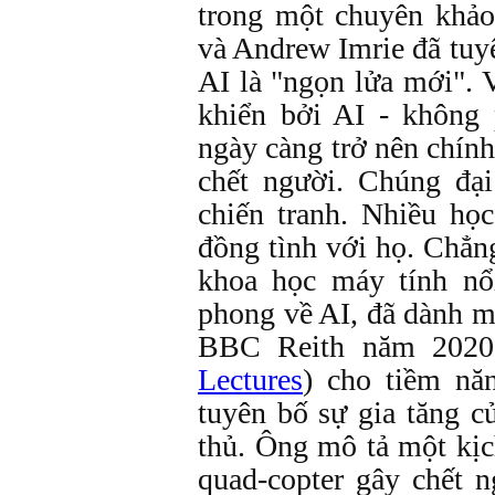
trong một chuyên khả
và Andrew Imrie đã tuy
AI là "ngọn lửa mới". 
khiển bởi AI - không 
ngày càng trở nên chín
chết người. Chúng đại
chiến tranh. Nhiều họ
đồng tình với họ. Chẳng
khoa học máy tính nổi
phong về AI, đã dành m
BBC Reith năm 2020
Lectures
) cho tiềm nă
tuyên bố sự gia tăng c
thủ. Ông mô tả một kịc
quad-copter gây chết 