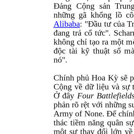
Đảng Cộng sản Trun
những gã khổng lồ c
Alibaba
: "Đầu tư của 
đang trả cổ tức". Scha
không chỉ tạo ra một m
độc tài kỹ thuật số m
nó".
Chính phủ Hoa Kỳ sẽ p
Cộng về dữ liệu và sự 
Ở đây
Four Battlefield
phản rõ rệt với những s
Army of None. Để chín
thác tiềm năng quân sự
một sự thay đổi lớn về