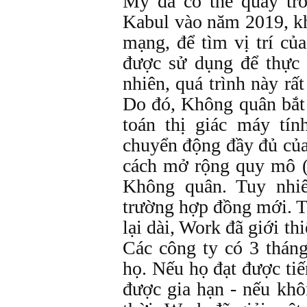
Mỹ đã có thể quay tr
Kabul vào năm 2019, kh
mạng, để tìm vị trí củ
được sử dụng để thực 
nhiên, quá trình này rấ
Do đó, Không quân bắt 
toán thị giác máy tín
chuyển động đầy đủ củ
cách mở rộng quy mô 
Không quân. Tuy nhi
trường hợp đồng mới. T
lại dài, Work đã giới th
Các công ty có 3 tháng
họ. Nếu họ đạt được ti
được gia hạn - nếu khô