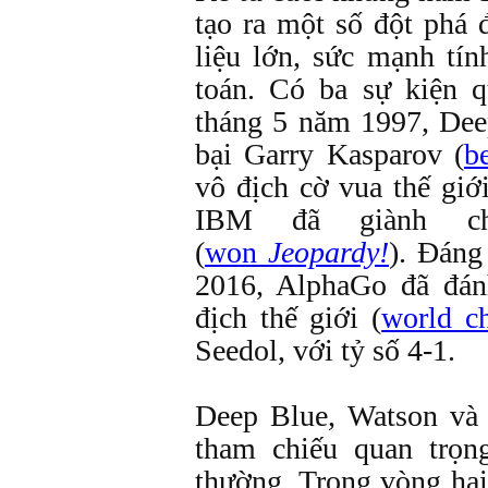
tạo ra một số đột phá 
liệu lớn, sức mạnh tín
toán. Có ba sự kiện 
tháng 5 năm 1997, De
bại Garry Kasparov (
b
vô địch cờ vua thế gi
IBM đã giành chi
(
won
Jeopardy!
). Đáng
2016, AlphaGo đã đán
địch thế giới (
world c
Seedol, với tỷ số 4-1.
Deep Blue, Watson và
tham chiếu quan trọn
thường. Trong vòng hai 