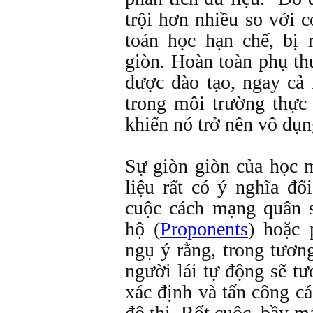
trội hơn nhiều so với 
toán học hạn chế, bị 
giòn. Hoàn toàn phụ th
được đào tạo, ngay cả
trong môi trường thực 
khiến nó trở nên vô dụn
Sự giòn giòn của học 
liệu rất có ý nghĩa đố
cuộc cách mạng quân 
hộ (
Proponents
) hoặc 
ngụ ý rằng, trong tươn
người lái tự động sẽ t
xác định và tấn công c
đô thị. Rốt cuộc, bầy m