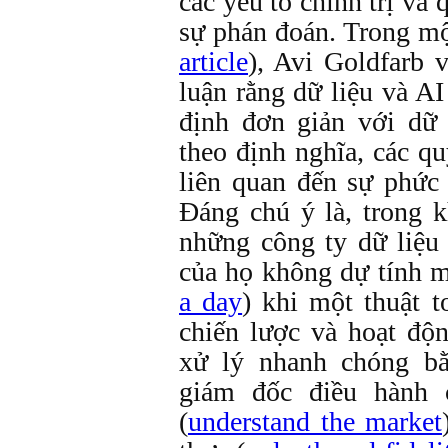
các yếu tố chính trị và 
sự phán đoán. Trong mộ
article
), Avi Goldfarb 
luận rằng dữ liệu và AI
định đơn giản với dữ
theo định nghĩa, các q
liên quan đến sự phức
Đáng chú ý là, trong 
những công ty dữ liệu 
của họ không dự tính m
a day
) khi một thuật t
chiến lược và hoạt độ
xử lý nhanh chóng bằ
giám đốc điều hành 
(
understand the market