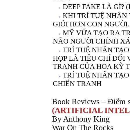
DEEP FAKE LÀ GÌ? (L
KHI TRÍ TUỆ NHÂN
GIỎI HƠN CON NGƯỜI.
MỸ VỪA TẠO RA TR
NÃO NGƯỜI CHÍNH XÁC 
TRÍ TUỆ NHÂN TẠO
HỢP LÀ TIÊU CHÍ ĐỐI
TRANH CỦA HOA KỲ 
TRÍ TUỆ NHÂN TẠO
CHIẾN TRANH
Book Reviews – Điểm s
(ARTIFICIAL INTE
By Anthony King
War On The Rocks