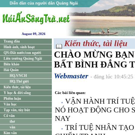
Diễn đàn của người dân Quảng Ngãi
August 09, 2026
Kiến thức, tài liệu
Trang đầu
Hình ảnh, sinh hoạt
CHÀO MỪNG BẠN 
QN:Đất nước/con người
Liên trường Quảng Ngãi
BẤT BÌNH ĐẲNG 
Biên khảo
Hải Quân
Webmaster
HQ.VNCH
- đăng lúc 10:45:2
HQ.Thế giới
Kiến thức, tài liệu
Các bài liên quan:
Y học & đời sống
Phiếm luận
VẬN HÀNH TRÍ TU
Văn học
NÓ HOẠT ĐỘNG CHO 
Tạp văn, tùy bút
Cổ văn
NAY
thơ
TRÍ TUỆ NHÂN TẠO
văn
Kim văn