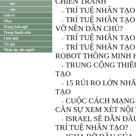
CHIẾN TRANH
thơ
TRÍ TUỆ NHÂN TẠO
văn
Giải trí
TRÍ TUỆ NHÂN TẠO
Nhạc
VỠ NỀN DÂN CHỦ?
Trang Anh ngữ
Trang thanh niên
TRÍ TUỆ NHÂN TẠ
Linh tinh
Tác giả
TRÍ TUỆ NHÂN TẠO 
Nhắn tin, tìm người
ROBOT THÔNG MINH 
TRUNG CỘNG THIẾU
TẠO
15 RỦI RO LỚN NH
TẠO
CUỘC CÁCH MẠNG 
CẦN SỰ XEM XÉT NỘI
ISRAEL SẼ DẪN Đ
TRÍ TUỆ NHÂN TẠO?