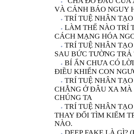
"CHA ĐỠ ĐẦU CỦA A
VÀ CẢNH BÁO NGUY H
TRÍ TUỆ NHÂN TẠ
LÀM THẾ NÀO TRÍ 
CÁCH MẠNG HÓA NGO
TRÍ TUỆ NHÂN TẠO
SAU BỨC TƯỜNG TRẢ 
BÍ ẨN CHƯA CÓ LỜI
ĐIỀU KHIỂN CON NGƯ
TRÍ TUỆ NHÂN TẠO
CHẲNG Ở ĐÂU XA MÀ
CHÚNG TA
TRÍ TUỆ NHÂN TẠO
THAY ĐỔI TÌM KIẾM 
NÀO.
DEEP FAKE LÀ GÌ? (L