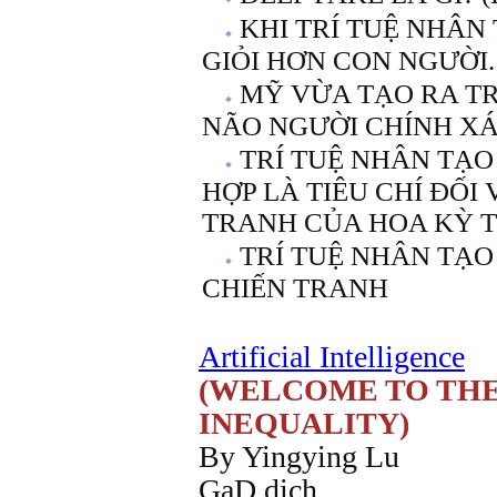
KHI TRÍ TUỆ NHÂN
GIỎI HƠN CON NGƯỜI.
MỸ VỪA TẠO RA TR
NÃO NGƯỜI CHÍNH XÁC 
TRÍ TUỆ NHÂN TẠO
HỢP LÀ TIÊU CHÍ ĐỐI
TRANH CỦA HOA KỲ 
TRÍ TUỆ NHÂN TẠO
CHIẾN TRANH
Artificial Intelligence
(WELCOME TO THE
INEQUALITY)
By Yingying Lu
GaD dịch